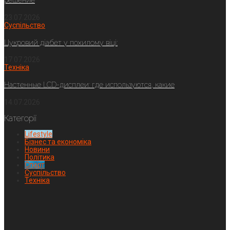
решение
23.07.2026
Суспільство
Цукровий діабет у похилому віці:
17.07.2026
Техніка
Настенные LCD-дисплеи: где используются, какие
14.07.2026
Категорії
Lifestyle
Бізнес та економіка
Новини
Політика
Спорт
Суспільство
Техніка