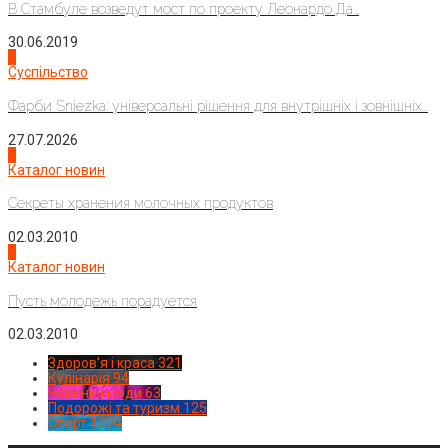
В Стамбуле возведут мост по проекту Леонардо Да...
30.06.2019
2
Суспільство
Фарби Sniezka: універсальні рішення для внутрішніх і зовнішніх...
27.07.2026
3
Каталог новин
Секреты хранения молочных продуктов
02.03.2010
4
Каталог новин
Пусть молодежь порадуется
02.03.2010
Здоров'я і краса
321
Кулінарія
94
Новинки моди
63
Подорожі та туризм
125
Спорт
1224