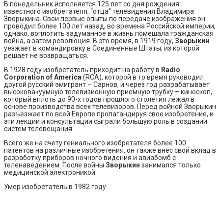
В понедельник исполняется 125 лет со дня рождения
известного изобретателя, “отца” телевидения Владимира
Зворыкина. Свои первые опыты по передаче изображения он
проводил более 100 лет назад, во времена Российской империи,
однако, воплотить задуманное в жизнь помешала гражданская
война, а затем революция. В это время, в 1919 году,
Зворыкин
уезжает в командировку в Соединенные Штаты, из которой
решает не возвращаться.
В 1928 году изобретатель приходит на работу в
Radio
Corporation of America
(RCA), которой в то время руководил
другой русский эмигрант – Сарнов, и через год разрабатывает
высоковакуумную телевизионную приемную трубку – кинескоп,
который вплоть до 90-х годов прошлого столетия лежал в
основе производства всех телевизоров. Перед войной Зворыкин
разъезжает по всей Европе пропагандируя свое изобретение, и
эти лекции и консультации сыграли большую роль в создании
систем телевещания.
Всего же на счету гениального изобретателя более 100
патентов на различные изобретения, он также внес свой вклад в
разработку приборов ночного видения и авиабомб с
теленаведением. После войны
Зворыкин
занимался только
медицинской электроникой.
Умер изобретатель в 1982 году.