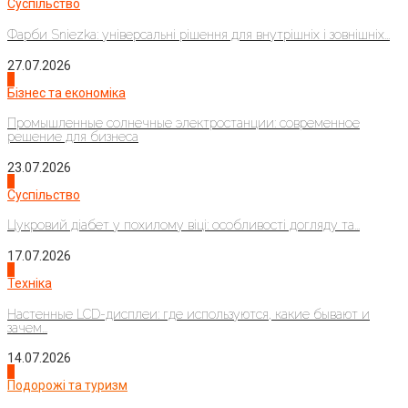
Суспільство
Фарби Sniezka: універсальні рішення для внутрішніх і зовнішніх...
27.07.2026
2
Бізнес та економіка
Промышленные солнечные электростанции: современное
решение для бизнеса
23.07.2026
3
Суспільство
Цукровий діабет у похилому віці: особливості догляду та...
17.07.2026
4
Техніка
Настенные LCD-дисплеи: где используются, какие бывают и
зачем...
14.07.2026
1
Подорожі та туризм