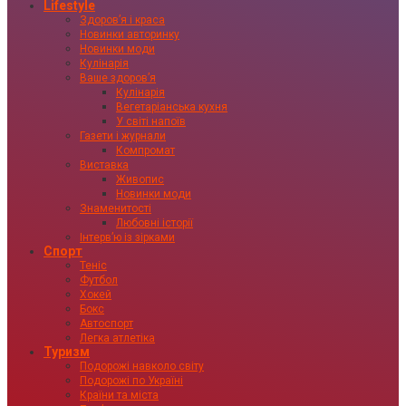
Lifestyle
Здоровʼя і краса
Новинки авторинку
Новинки моди
Кулінарія
Ваше здоровʼя
Кулінарія
Вегетаріанська кухня
У світі напоїв
Газети і журнали
Компромат
Виставка
Живопис
Новинки моди
Знаменитості
Любовні історії
Інтервʼю із зірками
Спорт
Теніс
Футбол
Хокей
Бокс
Автоспорт
Легка атлетіка
Туризм
Подорожі навколо світу
Подорожі по Україні
Країни та міста