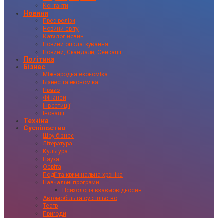
Контакти
Новини
Прес-релізи
Новини світу
Каталог новин
Новини оподаткування
Новини, Скандали, Сенсації
Політика
Бізнес
Міжнародна економіка
Бізнес та економіка
Право
Фінанси
Інвестиції
Іновації
Техніка
Суспільство
Шоу-бізнес
Література
Культура
Наука
Освіта
Події та кримінальна хроніка
Навчальні програми
Психологія взаємовідносин
Автомобіль та суспільство
Театр
Пригоди