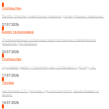
1
Суспільство
Фарби Sniezka: універсальні рішення для внутрішніх і зовнішніх...
27.07.2026
2
Бізнес та економіка
Промышленные солнечные электростанции: современное
решение для бизнеса
23.07.2026
3
Суспільство
Цукровий діабет у похилому віці: особливості догляду та...
17.07.2026
4
Техніка
Настенные LCD-дисплеи: где используются, какие бывают и
зачем...
14.07.2026
1