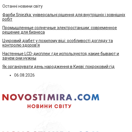
Останні новини світу
Фарби Sniezka: універсальні рішення для внутрішніх і зовнішніх
робіт
Промышленные солнечные электростанции: современное
решение для бизнеса
Цукровий діабет у похилому віці: особливості догляду та
контролю здоров’я
Настенные LCD-дисплеи: где используются, какие бывают и
зачем они нужны
Як організувати день народження в Києві: покроковий гід
06.08.2026