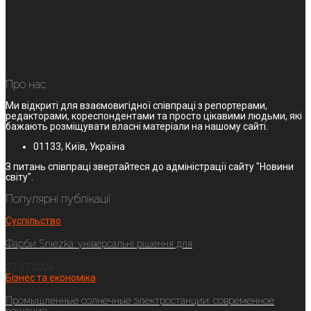
Про нас
Ми відкриті для взаємовигідної співпраці з репортерами,
редакторами, кореспондентами та просто цікавими людьми, які
бажають розміщувати власні матеріали на нашому сайті.
01133, Київ, Україна
З питань співпраці звертайтеся до адміністрації сайту "Новини
світу".
Популярні публікації
Суспільство
Фарби Sniezka: універсальні рішення для
27.07.2026
Бізнес та економіка
Промышленные солнечные электростанции: современное