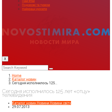
Пам’ятки
Подорожі та туризм
Найкращі курорти
X
Home
Каталог новин
Сегодня исполнилось 125…
Сегодня исполнилось 125 лет «отцу»
телевидения
Каталог новин
Новини
Новини світу
29.07.2013