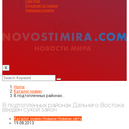
Пам’ятки
Подорожі та туризм
Найкращі курорти
X
Home
Каталог новин
В подтопленных районах…
В подтопленных районах Дальнего Востока
введен сухой закон
Каталог новин
Новини
Новини світу
19.08.2013