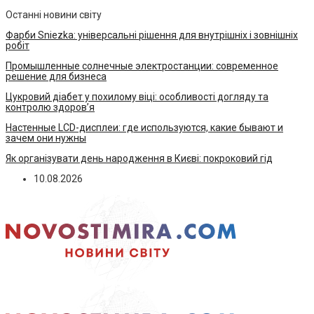
Останні новини світу
Фарби Sniezka: універсальні рішення для внутрішніх і зовнішніх
робіт
Промышленные солнечные электростанции: современное
решение для бизнеса
Цукровий діабет у похилому віці: особливості догляду та
контролю здоров’я
Настенные LCD-дисплеи: где используются, какие бывают и
зачем они нужны
Як організувати день народження в Києві: покроковий гід
10.08.2026