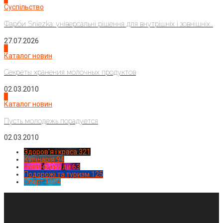
Суспільство
Фарби Sniezka: універсальні рішення для внутрішніх і зовнішніх...
27.07.2026
3
Каталог новин
Секреты хранения молочных продуктов
02.03.2010
4
Каталог новин
Пусть молодежь порадуется
02.03.2010
Здоров'я і краса
321
Кулінарія
94
Новинки моди
63
Подорожі та туризм
125
Спорт
1224