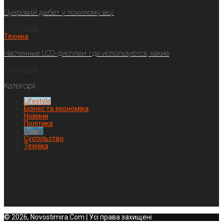
Цукровий діабет у похилому віці:
17.07.2026
Техніка
Настенные LCD-дисплеи: где используются, какие
14.07.2026
Категорії
Lifestyle
Бізнес та економіка
Новини
Політика
Спорт
Суспільство
Техніка
© 2026, Novostimira.Com | Усі права захищені