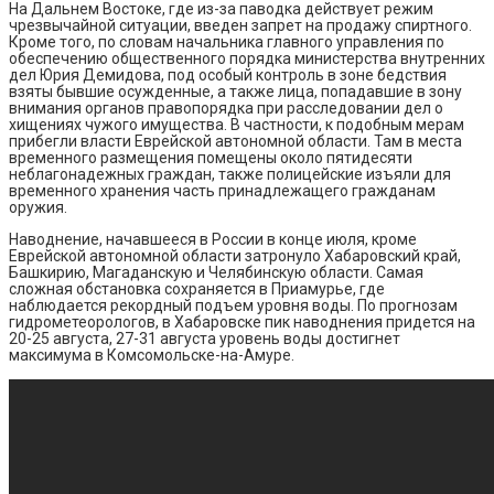
На Дальнем Востоке, где из-за паводка действует режим
чрезвычайной ситуации, введен запрет на продажу спиртного.
Кроме того, по словам начальника главного управления по
обеспечению общественного порядка министерства внутренних
дел Юрия Демидова, под особый контроль в зоне бедствия
взяты бывшие осужденные, а также лица, попадавшие в зону
внимания органов правопорядка при расследовании дел о
хищениях чужого имущества. В частности, к подобным мерам
прибегли власти Еврейской автономной области. Там в места
временного размещения помещены около пятидесяти
неблагонадежных граждан, также полицейские изъяли для
временного хранения часть принадлежащего гражданам
оружия.
Наводнение, начавшееся в России в конце июля, кроме
Еврейской автономной области затронуло Хабаровский край,
Башкирию, Магаданскую и Челябинскую области. Самая
сложная обстановка сохраняется в Приамурье, где
наблюдается рекордный подъем уровня воды. По прогнозам
гидрометеорологов, в Хабаровске пик наводнения придется на
20-25 августа, 27-31 августа уровень воды достигнет
максимума в Комсомольске-на-Амуре.