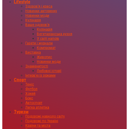
Lifestyle
Здоровʼя і краса
Новинки авторинку
Новинки моди
Кулінарія
Ваше здоровʼя
Кулінарія
Вегетаріанська кухня
У світі напоїв
Газети і журнали
Компромат
Виставка
Живопис
Новинки моди
Знаменитості
Любовні історії
Інтервʼю із зірками
Спорт
Теніс
Футбол
Хокей
Бокс
Автоспорт
Легка атлетіка
Туризм
Подорожі навколо світу
Подорожі по Україні
Країни та міста