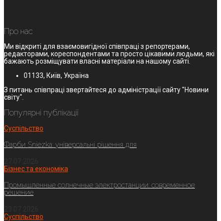
Про нас
Ми відкриті для взаємовигідної співпраці з репортерами,
редакторами, кореспондентами та просто цікавими людьми, які
бажають розміщувати власні матеріали на нашому сайті.
01133, Київ, Україна
З питань співпраці звертайтеся до адміністрації сайту "Новини
світу".
Популярні публікації
Суспільство
Фарби Sniezka: універсальні рішення для
27.07.2026
Бізнес та економіка
Промышленные солнечные электростанции: современное
решение
23.07.2026
Суспільство