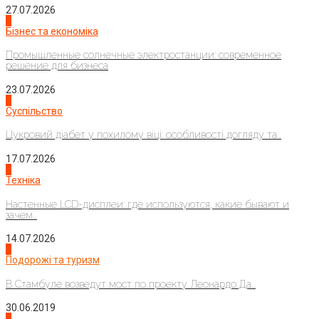
27.07.2026
2
Бізнес та економіка
Промышленные солнечные электростанции: современное
решение для бизнеса
23.07.2026
3
Суспільство
Цукровий діабет у похилому віці: особливості догляду та...
17.07.2026
4
Техніка
Настенные LCD-дисплеи: где используются, какие бывают и
зачем...
14.07.2026
1
Подорожі та туризм
В Стамбуле возведут мост по проекту Леонардо Да...
30.06.2019
2