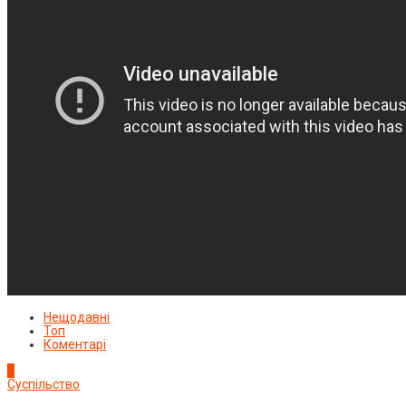
Нещодавні
Топ
Коментарі
1
Суспільство