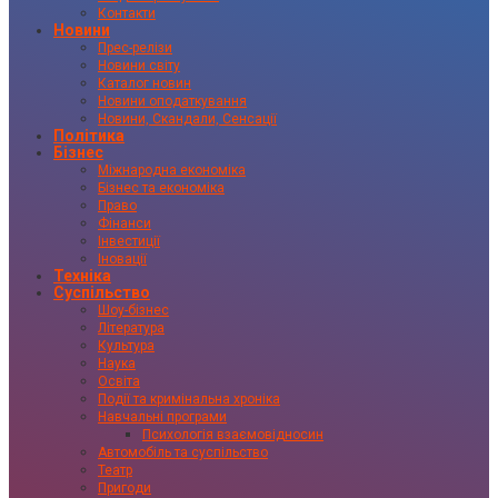
Контакти
Новини
Прес-релізи
Новини світу
Каталог новин
Новини оподаткування
Новини, Скандали, Сенсації
Політика
Бізнес
Міжнародна економіка
Бізнес та економіка
Право
Фінанси
Інвестиції
Іновації
Техніка
Суспільство
Шоу-бізнес
Література
Культура
Наука
Освіта
Події та кримінальна хроніка
Навчальні програми
Психологія взаємовідносин
Автомобіль та суспільство
Театр
Пригоди