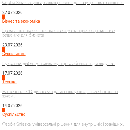
Фарби Sniezka: універсальні рішення для внутрішніх і зовнішніх...
27.07.2026
2
Бізнес та економіка
Промышленные солнечные электростанции: современное
решение для бизнеса
23.07.2026
3
Суспільство
Цукровий діабет у похилому віці: особливості догляду та...
17.07.2026
4
Техніка
Настенные LCD-дисплеи: где используются, какие бывают и
зачем...
14.07.2026
1
Суспільство
Фарби Sniezka: універсальні рішення для внутрішніх і зовнішніх...