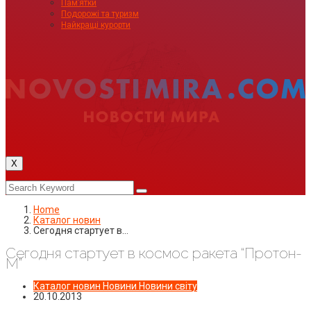
Пам’ятки
Подорожі та туризм
Найкращі курорти
X
Home
Каталог новин
Сегодня стартует в…
Сегодня стартует в космос ракета “Протон-
М”
Каталог новин
Новини
Новини світу
20.10.2013