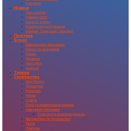
Контакти
Новини
Прес-релізи
Новини світу
Каталог новин
Новини оподаткування
Новини, Скандали, Сенсації
Політика
Бізнес
Міжнародна економіка
Бізнес та економіка
Право
Фінанси
Інвестиції
Іновації
Техніка
Суспільство
Шоу-бізнес
Література
Культура
Наука
Освіта
Події та кримінальна хроніка
Навчальні програми
Психологія взаємовідносин
Автомобіль та суспільство
Театр
Пригоди