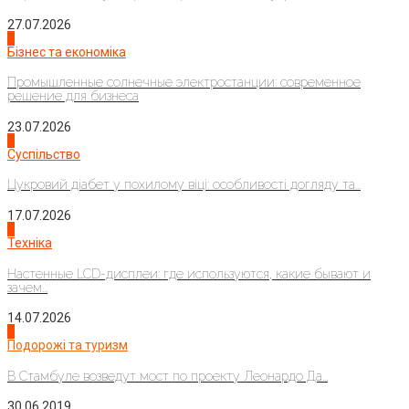
27.07.2026
2
Бізнес та економіка
Промышленные солнечные электростанции: современное
решение для бизнеса
23.07.2026
3
Суспільство
Цукровий діабет у похилому віці: особливості догляду та...
17.07.2026
4
Техніка
Настенные LCD-дисплеи: где используются, какие бывают и
зачем...
14.07.2026
1
Подорожі та туризм
В Стамбуле возведут мост по проекту Леонардо Да...
30.06.2019