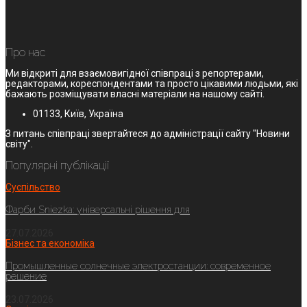
Про нас
Ми відкриті для взаємовигідної співпраці з репортерами,
редакторами, кореспондентами та просто цікавими людьми, які
бажають розміщувати власні матеріали на нашому сайті.
01133, Київ, Україна
З питань співпраці звертайтеся до адміністрації сайту "Новини
світу".
Популярні публікації
Суспільство
Фарби Sniezka: універсальні рішення для
27.07.2026
Бізнес та економіка
Промышленные солнечные электростанции: современное
решение
23.07.2026