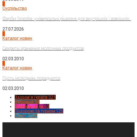
2
Суспільство
Фарби Sniezka: універсальні рішення для внутрішніх і зовнішніх...
27.07.2026
3
Каталог новин
Секреты хранения молочных продуктов
02.03.2010
4
Каталог новин
Пусть молодежь порадуется
02.03.2010
Здоров'я і краса
321
Кулінарія
94
Новинки моди
63
Подорожі та туризм
125
Спорт
1224