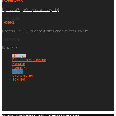
Суспільство
Цукровий діабет у похилому віці:
17.07.2026
Техніка
Настенные LCD-дисплеи: где используются, какие
14.07.2026
Категорії
Lifestyle
Бізнес та економіка
Новини
Політика
Спорт
Суспільство
Техніка