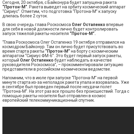
Сегодня, 20 октября, с Байконура будет запущена ракета
“Протон-М”
. Ракета выведет на орбиту космический аппарат
“Сириус”. Отметим, что подготовка “Протона-М” к запуску
длилась более 2 суток.
В свою очередь глава Роскосмоса
Олег Остапенко
впервые
для себя в новой должности лично будет контролировать
запуск тяжелой ракеты-носителя
“Протон-М”.
“Глава Роскосмоса Олег Остапенко 19 октября отправился на
космодром Байконур. Там он лично будет присутствовать во
время старта ракеты
“Протон-М”
на борту с космическим
аппаратом “Сириус ФМ-6”. Это будет первый запуск ракеты,
который
Олег Остапенко
будет наблюдать в качестве
руководителя Роскосмоса”, – прокомментировали ситуацию
представители в российском космическом ведомстве.
Напомним, что в июле при запуске “Протона-М” на первой
минуте старта из-за неполадок ракета упала и взорвалась. Уже
в сентябре был проведен первый после неудачи полет
“Протона-М”. На этот раз все прошло без происшествий. Тогда с
помощью ракеты-носителя был отправлен в космос
европейский телекоммуникационный спутник.