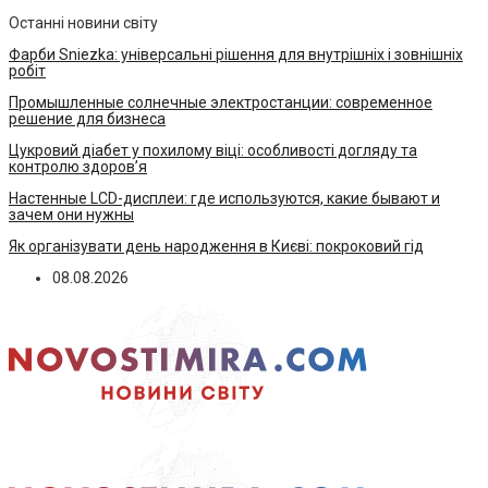
Останні новини світу
Фарби Sniezka: універсальні рішення для внутрішніх і зовнішніх
робіт
Промышленные солнечные электростанции: современное
решение для бизнеса
Цукровий діабет у похилому віці: особливості догляду та
контролю здоров’я
Настенные LCD-дисплеи: где используются, какие бывают и
зачем они нужны
Як організувати день народження в Києві: покроковий гід
08.08.2026