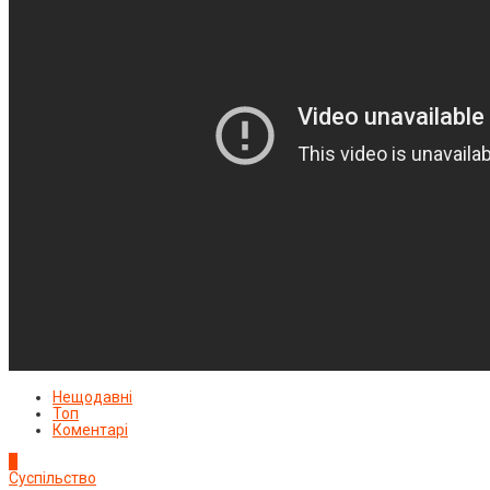
Нещодавні
Топ
Коментарі
1
Суспільство