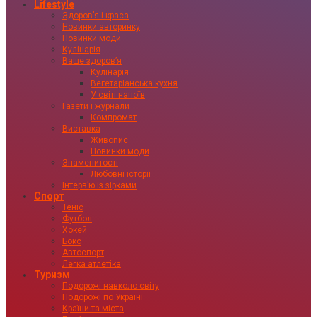
Lifestyle
Здоровʼя і краса
Новинки авторинку
Новинки моди
Кулінарія
Ваше здоровʼя
Кулінарія
Вегетаріанська кухня
У світі напоїв
Газети і журнали
Компромат
Виставка
Живопис
Новинки моди
Знаменитості
Любовні історії
Інтервʼю із зірками
Спорт
Теніс
Футбол
Хокей
Бокс
Автоспорт
Легка атлетіка
Туризм
Подорожі навколо світу
Подорожі по Україні
Країни та міста