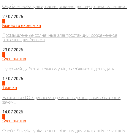
Фарби Sniezka: універсальні рішення для внутрішніх і зовнішніх...
27.07.2026
2
Бізнес та економіка
Промышленные солнечные электростанции: современное
решение для бизнеса
23.07.2026
3
Суспільство
Цукровий діабет у похилому віці: особливості догляду та...
17.07.2026
4
Техніка
Настенные LCD-дисплеи: где используются, какие бывают и
зачем...
14.07.2026
1
Суспільство
Фарби Sniezka: універсальні рішення для внутрішніх і зовнішніх...