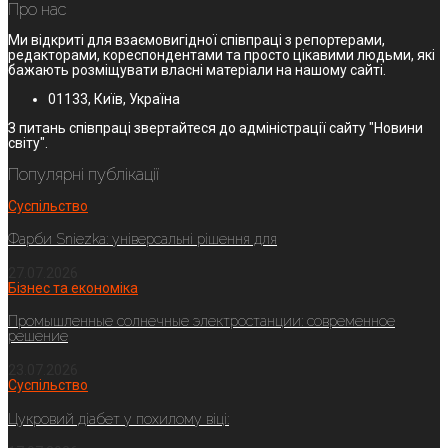
Про нас
Ми відкриті для взаємовигідної співпраці з репортерами,
редакторами, кореспондентами та просто цікавими людьми, які
бажають розміщувати власні матеріали на нашому сайті.
01133, Київ, Україна
З питань співпраці звертайтеся до адміністрації сайту "Новини
світу".
Популярні публікації
Суспільство
Фарби Sniezka: універсальні рішення для
27.07.2026
Бізнес та економіка
Промышленные солнечные электростанции: современное
решение
23.07.2026
Суспільство
Цукровий діабет у похилому віці: