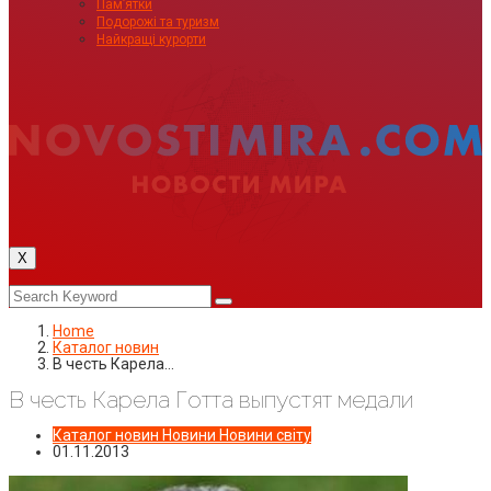
Пам’ятки
Подорожі та туризм
Найкращі курорти
X
Home
Каталог новин
В честь Карела…
В честь Карела Готта выпустят медали
Каталог новин
Новини
Новини світу
01.11.2013