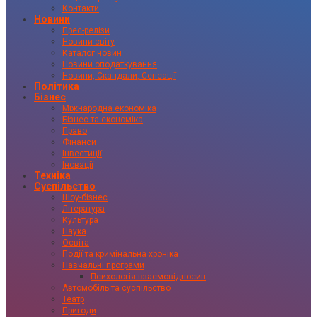
Контакти
Новини
Прес-релізи
Новини світу
Каталог новин
Новини оподаткування
Новини, Скандали, Сенсації
Політика
Бізнес
Міжнародна економіка
Бізнес та економіка
Право
Фінанси
Інвестиції
Іновації
Техніка
Суспільство
Шоу-бізнес
Література
Культура
Наука
Освіта
Події та кримінальна хроніка
Навчальні програми
Психологія взаємовідносин
Автомобіль та суспільство
Театр
Пригоди