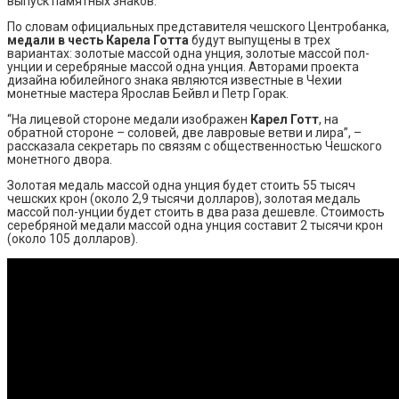
выпуск памятных знаков.
По словам официальных представителя чешского Центробанка,
медали в честь Карела Готта
будут выпущены в трех
вариантах: золотые массой одна унция, золотые массой пол-
унции и серебряные массой одна унция. Авторами проекта
дизайна юбилейного знака являются известные в Чехии
монетные мастера Ярослав Бейвл и Петр Горак.
“На лицевой стороне медали изображен
Карел Готт
, на
обратной стороне – соловей, две лавровые ветви и лира”, –
рассказала секретарь по связям с общественностью Чешского
монетного двора.
Золотая медаль массой одна унция будет стоить 55 тысяч
чешских крон (около 2,9 тысячи долларов), золотая медаль
массой пол-унции будет стоить в два раза дешевле. Стоимость
серебряной медали массой одна унция составит 2 тысячи крон
(около 105 долларов).