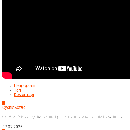
Нещодавні
Топ
Коментарі
1
Суспільство
Фарби Sniezka: універсальні рішення для внутрішніх і зовнішніх...
27.07.2026