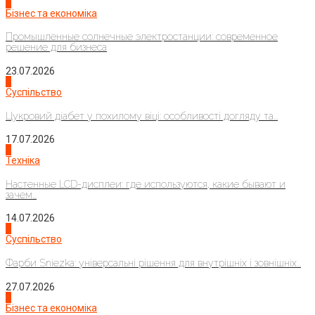
2
Бізнес та економіка
Промышленные солнечные электростанции: современное
решение для бизнеса
23.07.2026
3
Суспільство
Цукровий діабет у похилому віці: особливості догляду та...
17.07.2026
4
Техніка
Настенные LCD-дисплеи: где используются, какие бывают и
зачем...
14.07.2026
1
Суспільство
Фарби Sniezka: універсальні рішення для внутрішніх і зовнішніх...
27.07.2026
2
Бізнес та економіка