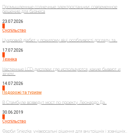
Промышленные солнечные электростанции: современное
решение для бизнеса
23.07.2026
3
Суспільство
Цукровий діабет у похилому віці: особливості догляду та...
17.07.2026
4
Техніка
Настенные LCD-дисплеи: где используются, какие бывают и
зачем...
14.07.2026
1
Подорожі та туризм
В Стамбуле возведут мост по проекту Леонардо Да...
30.06.2019
2
Суспільство
Фарби Sniezka: універсальні рішення для внутрішніх і зовнішніх...