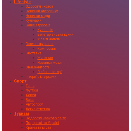
Lifestyle
Здоровʼя і краса
Новинки авторинку
Новинки моди
Кулінарія
Ваше здоровʼя
Кулінарія
Вегетаріанська кухня
У світі напоїв
Газети і журнали
Компромат
Виставка
Живопис
Новинки моди
Знаменитості
Любовні історії
Інтервʼю із зірками
Спорт
Теніс
Футбол
Хокей
Бокс
Автоспорт
Легка атлетіка
Туризм
Подорожі навколо світу
Подорожі по Україні
Країни та міста