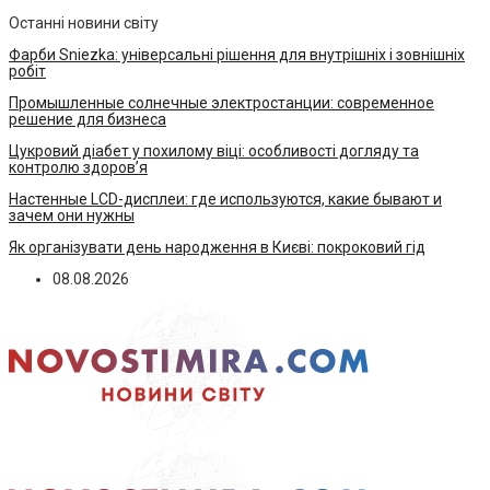
Останні новини світу
Фарби Sniezka: універсальні рішення для внутрішніх і зовнішніх
робіт
Промышленные солнечные электростанции: современное
решение для бизнеса
Цукровий діабет у похилому віці: особливості догляду та
контролю здоров’я
Настенные LCD-дисплеи: где используются, какие бывают и
зачем они нужны
Як організувати день народження в Києві: покроковий гід
08.08.2026