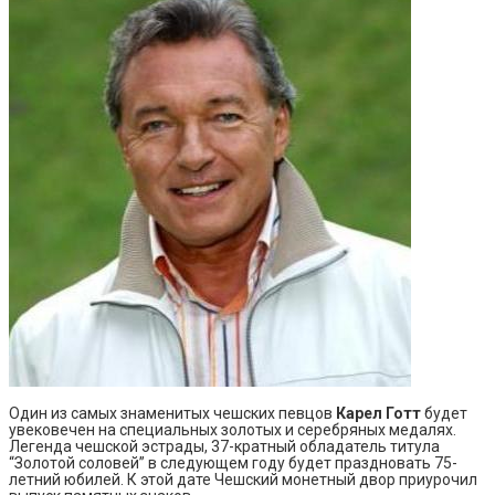
Один из самых знаменитых чешских певцов
Карел Готт
будет
увековечен на специальных золотых и серебряных медалях.
Легенда чешской эстрады, 37-кратный обладатель титула
“Золотой соловей” в следующем году будет праздновать 75-
летний юбилей. К этой дате Чешский монетный двор приурочил