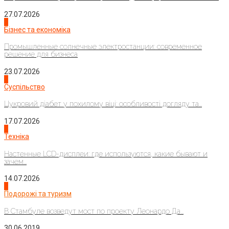
27.07.2026
2
Бізнес та економіка
Промышленные солнечные электростанции: современное
решение для бизнеса
23.07.2026
3
Суспільство
Цукровий діабет у похилому віці: особливості догляду та...
17.07.2026
4
Техніка
Настенные LCD-дисплеи: где используются, какие бывают и
зачем...
14.07.2026
1
Подорожі та туризм
В Стамбуле возведут мост по проекту Леонардо Да...
30.06.2019