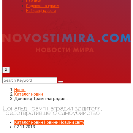
Пам’ятки
Подорожі та туризм
Найкращі курорти
X
Home
Каталог новин
Дональд Трамп наградил…
Дональд Трамп наградил водителя,
предотвратившего самоубийство
Каталог новин
Новини
Новини світу
02.11.2013