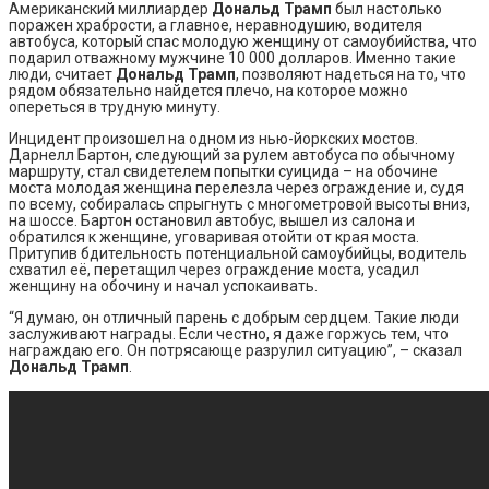
Американский миллиардер
Дональд Трамп
был настолько
поражен храбрости, а главное, неравнодушию, водителя
автобуса, который спас молодую женщину от самоубийства, что
подарил отважному мужчине 10 000 долларов. Именно такие
люди, считает
Дональд Трамп
, позволяют надеться на то, что
рядом обязательно найдется плечо, на которое можно
опереться в трудную минуту.
Инцидент произошел на одном из нью-йоркских мостов.
Дарнелл Бартон, следующий за рулем автобуса по обычному
маршруту, стал свидетелем попытки суицида – на обочине
моста молодая женщина перелезла через ограждение и, судя
по всему, собиралась спрыгнуть с многометровой высоты вниз,
на шоссе. Бартон остановил автобус, вышел из салона и
обратился к женщине, уговаривая отойти от края моста.
Притупив бдительность потенциальной самоубийцы, водитель
схватил её, перетащил через ограждение моста, усадил
женщину на обочину и начал успокаивать.
“Я думаю, он отличный парень c добрым сердцем. Такие люди
заслуживают награды. Если честно, я даже горжусь тем, что
награждаю его. Он потрясающе разрулил ситуацию”, – сказал
Дональд Трамп
.