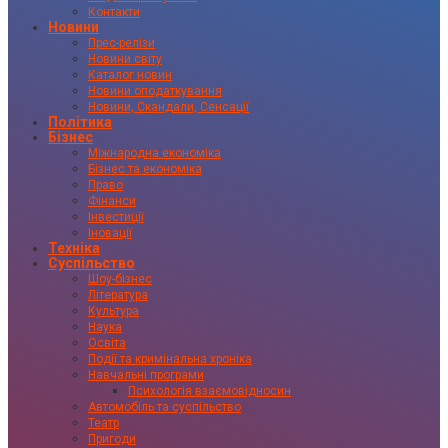
Контакти
Новини
Прес-релізи
Новини світу
Каталог новин
Новини оподаткування
Новини, Скандали, Сенсації
Політика
Бізнес
Міжнародна економіка
Бізнес та економіка
Право
Фінанси
Інвестиції
Іновації
Техніка
Суспільство
Шоу-бізнес
Література
Культура
Наука
Освіта
Події та кримінальна хроніка
Навчальні програми
Психологія взаємовідносин
Автомобіль та суспільство
Театр
Пригоди