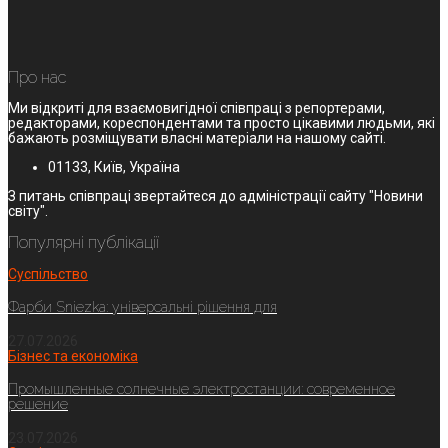
Про нас
Ми відкриті для взаємовигідної співпраці з репортерами,
редакторами, кореспондентами та просто цікавими людьми, які
бажають розміщувати власні матеріали на нашому сайті.
01133, Київ, Україна
З питань співпраці звертайтеся до адміністрації сайту "Новини
світу".
Популярні публікації
Суспільство
Фарби Sniezka: універсальні рішення для
27.07.2026
Бізнес та економіка
Промышленные солнечные электростанции: современное
решение
23.07.2026