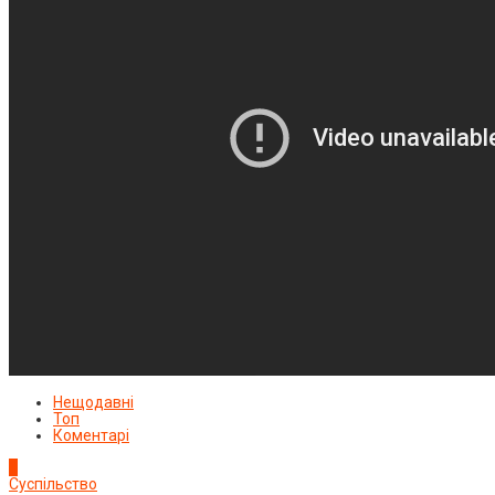
Нещодавні
Топ
Коментарі
1
Суспільство