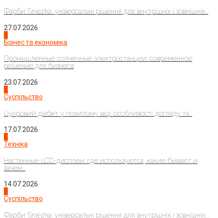
Фарби Sniezka: універсальні рішення для внутрішніх і зовнішніх...
27.07.2026
2
Бізнес та економіка
Промышленные солнечные электростанции: современное
решение для бизнеса
23.07.2026
3
Суспільство
Цукровий діабет у похилому віці: особливості догляду та...
17.07.2026
4
Техніка
Настенные LCD-дисплеи: где используются, какие бывают и
зачем...
14.07.2026
1
Суспільство
Фарби Sniezka: універсальні рішення для внутрішніх і зовнішніх...