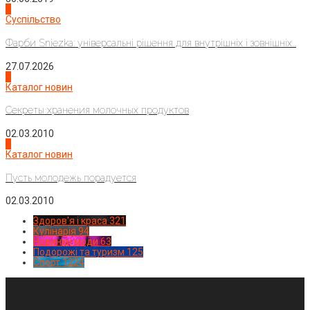
2
Суспільство
Фарби Sniezka: універсальні рішення для внутрішніх і зовнішніх...
27.07.2026
3
Каталог новин
Секреты хранения молочных продуктов
02.03.2010
4
Каталог новин
Пусть молодежь порадуется
02.03.2010
Здоров'я і краса
321
Кулінарія
94
Новинки моди
63
Подорожі та туризм
125
Спорт
1224