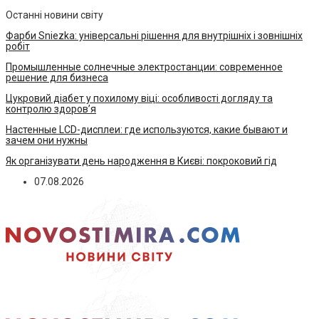
Останні новини світу
Фарби Sniezka: універсальні рішення для внутрішніх і зовнішніх
робіт
Промышленные солнечные электростанции: современное
решение для бизнеса
Цукровий діабет у похилому віці: особливості догляду та
контролю здоров’я
Настенные LCD-дисплеи: где используются, какие бывают и
зачем они нужны
Як організувати день народження в Києві: покроковий гід
07.08.2026