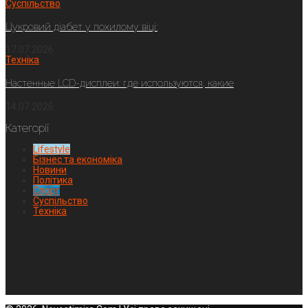
Суспільство
Цукровий діабет у похилому віці:
17.07.2026
Техніка
Настенные LCD-дисплеи: где используются, какие
14.07.2026
Категорії
Lifestyle
Бізнес та економіка
Новини
Політика
Спорт
Суспільство
Техніка