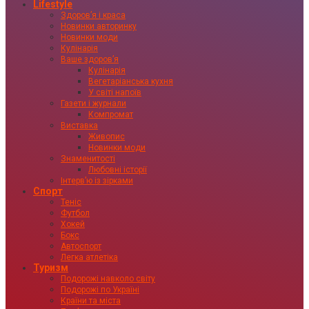
Lifestyle
Здоровʼя і краса
Новинки авторинку
Новинки моди
Кулінарія
Ваше здоровʼя
Кулінарія
Вегетаріанська кухня
У світі напоїв
Газети і журнали
Компромат
Виставка
Живопис
Новинки моди
Знаменитості
Любовні історії
Інтервʼю із зірками
Спорт
Теніс
Футбол
Хокей
Бокс
Автоспорт
Легка атлетіка
Туризм
Подорожі навколо світу
Подорожі по Україні
Країни та міста