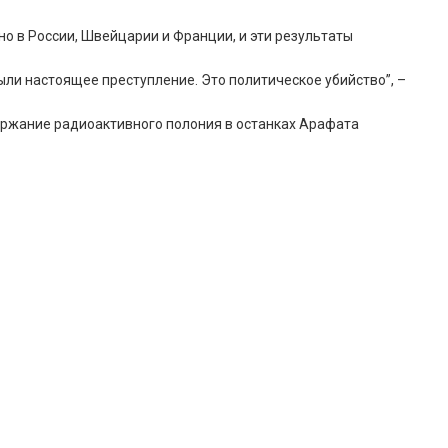
о в России, Швейцарии и Франции, и эти результаты
ли настоящее преступление. Это политическое убийство”, –
ержание радиоактивного полония в останках Арафата