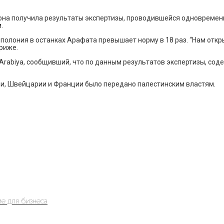
она получила результаты экспертизы, проводившейся одновременн
.
олония в останках Арафата превышает норму в 18 раз. “Нам откры
риже.
rabiya, сообщивший, что по данным результатов экспертизы, сод
ии, Швейцарии и Франции было передано палестинским властям.
е для бизнеса