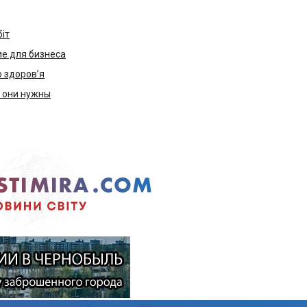
біт
е для бизнеса
ю здоров’я
м они нужны