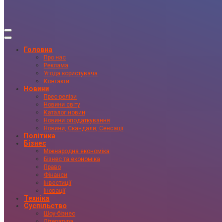
Головна
Про нас
Реклама
Угода користувача
Контакти
Новини
Прес-релізи
Новини світу
Каталог новин
Новини оподаткування
Новини, Скандали, Сенсації
Політика
Бізнес
Міжнародна економіка
Бізнес та економіка
Право
Фінанси
Інвестиції
Іновації
Техніка
Суспільство
Шоу-бізнес
Література