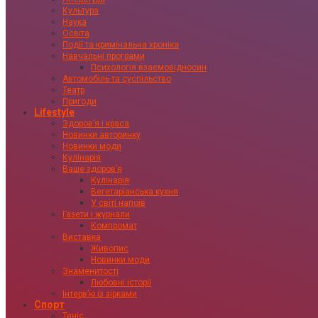
Культура
Наука
Освіта
Події та кримінальна хроніка
Навчальні програми
Психологія взаємовідносин
Автомобіль та суспільство
Театр
Пригоди
Lifestyle
Здоровʼя і краса
Новинки авторинку
Новинки моди
Кулінарія
Ваше здоровʼя
Кулінарія
Вегетаріанська кухня
У світі напоїв
Газети і журнали
Компромат
Виставка
Живопис
Новинки моди
Знаменитості
Любовні історії
Інтервʼю із зірками
Спорт
Теніс