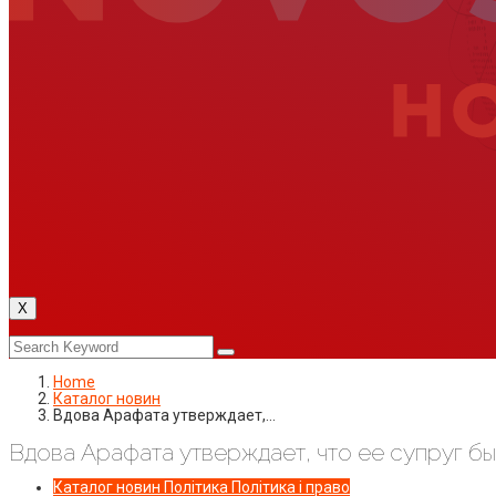
X
Home
Каталог новин
Вдова Арафата утверждает,…
Вдова Арафата утверждает, что ее супруг б
Каталог новин
Політика
Політика і право