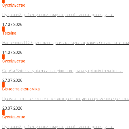
3
Суспільство
Цукровий діабет у похилому віці: особливості догляду та...
17.07.2026
4
Техніка
Настенные LCD-дисплеи: где используются, какие бывают и зачем..
14.07.2026
1
Суспільство
Фарби Sniezka: універсальні рішення для внутрішніх і зовнішніх...
27.07.2026
2
Бізнес та економіка
Промышленные солнечные электростанции: современное решени
23.07.2026
3
Суспільство
Цукровий діабет у похилому віці: особливості догляду та...