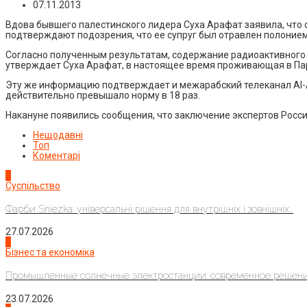
07.11.2013
Вдова бывшего палестинского лидера Суха Арафат заявила, что 
подтверждают подозрения, что ее супруг был отравлен полонием
Согласно полученным результатам, содержание радиоактивного п
утверждает Суха Арафат, в настоящее время проживающая в Па
Эту же информацию подтверждает и межарабский телеканал Al-A
действительно превышало норму в 18 раз.
Накануне появились сообщения, что заключение экспертов Росс
Нещодавні
Топ
Коментарі
1
Суспільство
Фарби Sniezka: універсальні рішення для внутрішніх і зовнішніх...
27.07.2026
2
Бізнес та економіка
Промышленные солнечные электростанции: современное решени
23.07.2026