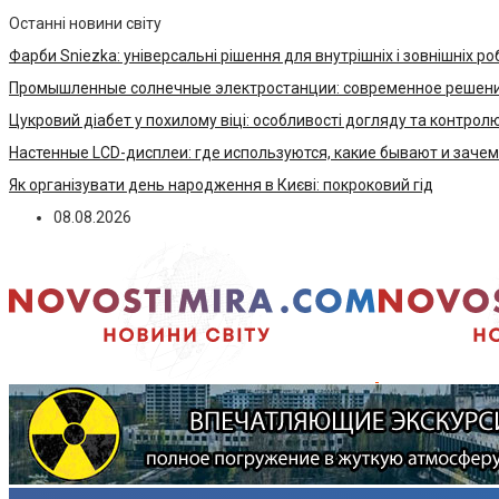
Останні новини світу
Фарби Sniezka: універсальні рішення для внутрішніх і зовнішніх ро
Промышленные солнечные электростанции: современное решени
Цукровий діабет у похилому віці: особливості догляду та контрол
Настенные LCD-дисплеи: где используются, какие бывают и заче
Як організувати день народження в Києві: покроковий гід
08.08.2026