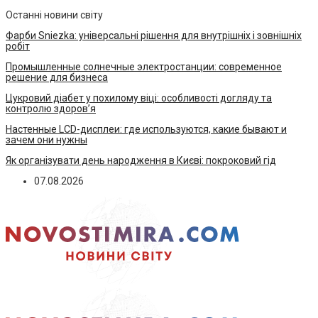
Останні новини світу
Фарби Sniezka: універсальні рішення для внутрішніх і зовнішніх
робіт
Промышленные солнечные электростанции: современное
решение для бизнеса
Цукровий діабет у похилому віці: особливості догляду та
контролю здоров’я
Настенные LCD-дисплеи: где используются, какие бывают и
зачем они нужны
Як організувати день народження в Києві: покроковий гід
07.08.2026