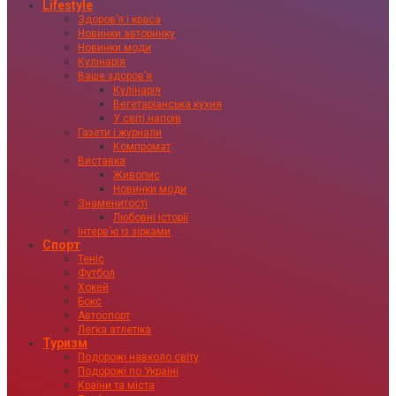
Lifestyle
Здоровʼя і краса
Новинки авторинку
Новинки моди
Кулінарія
Ваше здоровʼя
Кулінарія
Вегетаріанська кухня
У світі напоїв
Газети і журнали
Компромат
Виставка
Живопис
Новинки моди
Знаменитості
Любовні історії
Інтервʼю із зірками
Спорт
Теніс
Футбол
Хокей
Бокс
Автоспорт
Легка атлетіка
Туризм
Подорожі навколо світу
Подорожі по Україні
Країни та міста