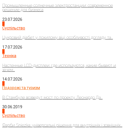
Промышленные солнечные электростанции: современное
решение для бизнеса
23.07.2026
3
Суспільство
Цукровий діабет у похилому віці: особливості догляду та...
17.07.2026
4
Техніка
Настенные LCD-дисплеи: где используются, какие бывают и
зачем...
14.07.2026
1
Подорожі та туризм
В Стамбуле возведут мост по проекту Леонардо Да...
30.06.2019
2
Суспільство
Фарби Sniezka: універсальні рішення для внутрішніх і зовнішніх...