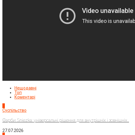
Нещодавні
Топ
Коментарі
1
Суспільство
Фарби Sniezka: універсальні рішення для внутрішніх і зовнішніх...
27.07.2026
2