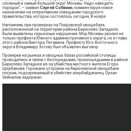
сложный и самый большой округ Москвы. Надо наводить
порядок”, – заявил
Сергей Собянин
, комментируя новое
назначение на оперативном совещании городского
правительства, которое состоялось сегодня, 8 нояря.
Напомним, при проверках на Покровской овощебазе,
расположенной на территории района Бирюлево Западное,
были выявлены серьезные нарушения. Мэр Москвы уволил не
только префекта Южного административного округа, но и главу
этого района Виктора Легавина. Префекту Юго-Восточного
округа Владимиру Зотову был объявлен выговор.
Проверки на рынках и овощных базах российской столицы
проводились в связи с беспорядками, произошедшими в районе
Бирюлево Западное из-за убийства местного жителя Егора
Щербакова. Горожане устроили на бирюлевской овощебазе
погром, подозреваемый в убийстве азербайджанец Орхан
Зейналов задержан.