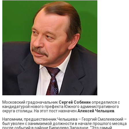
Московский градоначальник
Сергей Собянин
определился с
кандидатурой нового префекта Южного административного
округа столицы. На этот пост назначен
Алексей Челышев
.
Напомним, предшественник Челышева – Георгий Смолеевский –
был уволен с занимаемой должности в начале прошлого месяца
после событий в районе Бирюлево Западное. “Это самый