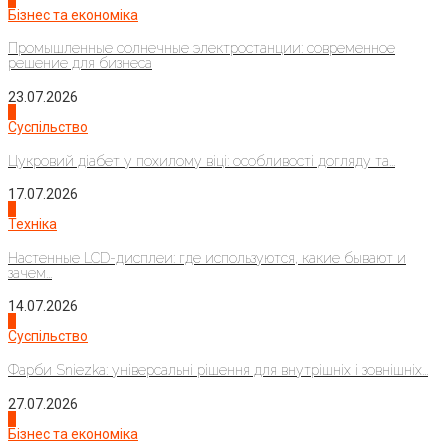
Бізнес та економіка
Промышленные солнечные электростанции: современное
решение для бизнеса
23.07.2026
3
Суспільство
Цукровий діабет у похилому віці: особливості догляду та...
17.07.2026
4
Техніка
Настенные LCD-дисплеи: где используются, какие бывают и
зачем...
14.07.2026
1
Суспільство
Фарби Sniezka: універсальні рішення для внутрішніх і зовнішніх...
27.07.2026
2
Бізнес та економіка