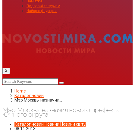
Пам’ятки
Подорожі та туризм
Найкращі курорти
X
Home
Каталог новин
Мэр Москвы назначил…
Мэр Москвы назначил нового префекта
Южного округа
Каталог новин
Новини
Новини світу
08.11.2013