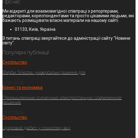
Про нас
Ми відкриті для взаємовигідної співпраці з репортерами,
редакторами, кореспондентами та просто цікавими людьми, які
бажають розміщувати власні матеріали на нашому сайті.
01133, Київ, Україна
З питань співпраці звертайтеся до адміністрації сайту "Новини
світу".
Популярні публікації
Суспільство
Фарби Sniezka: універсальні рішення для
27.07.2026
Бізнес та економіка
Промышленные солнечные электростанции: современное
решение
23.07.2026
Суспільство
Цукровий діабет у похилому віці: