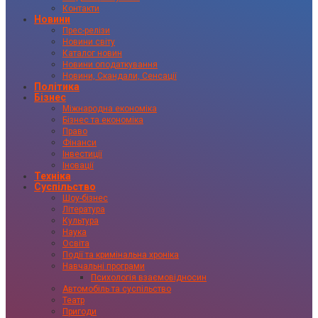
Контакти
Новини
Прес-релізи
Новини світу
Каталог новин
Новини оподаткування
Новини, Скандали, Сенсації
Політика
Бізнес
Міжнародна економіка
Бізнес та економіка
Право
Фінанси
Інвестиції
Іновації
Техніка
Суспільство
Шоу-бізнес
Література
Культура
Наука
Освіта
Події та кримінальна хроніка
Навчальні програми
Психологія взаємовідносин
Автомобіль та суспільство
Театр
Пригоди