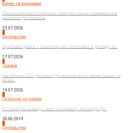
Бізнес та економіка
Промышленные солнечные электростанции: современное
решение для бизнеса
23.07.2026
3
Суспільство
Цукровий діабет у похилому віці: особливості догляду та...
17.07.2026
4
Техніка
Настенные LCD-дисплеи: где используются, какие бывают и
зачем...
14.07.2026
1
Подорожі та туризм
В Стамбуле возведут мост по проекту Леонардо Да...
30.06.2019
2
Суспільство