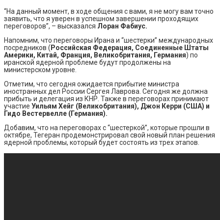
“На данный момент, в ходе общения с вами, я не могу вам точно
заявить, что я уверен в успешном завершении проходящих
переговоров”, – высказался
Лоран Фабиус.
Напомним, что переговоры Ирана и “шестерки” международных
посредников (
Российская Федерация, Соединенные Штаты
Америки, Китай, Франция, Великобритания, Германия
) по
иранской ядерной проблеме будут продолжены на
министерском уровне.
Отметим, что сегодня ожидается прибытие министра
иностранных дел России Сергея Лаврова. Сегодня же должна
прибыть и делегация из КНР. Также в переговорах принимают
участие
Уильям Хейг (Великобритания), Джон Керри (США) и
Гидо Вестервелле (Германия).
Добавим, что на переговорах с “шестеркой”, которые прошли в
октябре, Тегеран продемонстрировал свой новый план решения
ядерной проблемы, который будет состоять из трех этапов.