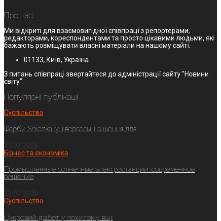
Про нас
Ми відкриті для взаємовигідної співпраці з репортерами,
редакторами, кореспондентами та просто цікавими людьми, які
бажають розміщувати власні матеріали на нашому сайті.
01133, Київ, Україна
З питань співпраці звертайтеся до адміністрації сайту "Новини
світу".
Популярні публікації
Суспільство
Фарби Sniezka: універсальні рішення для
27.07.2026
Бізнес та економіка
Промышленные солнечные электростанции: современное
решение
23.07.2026
Суспільство
Цукровий діабет у похилому віці: