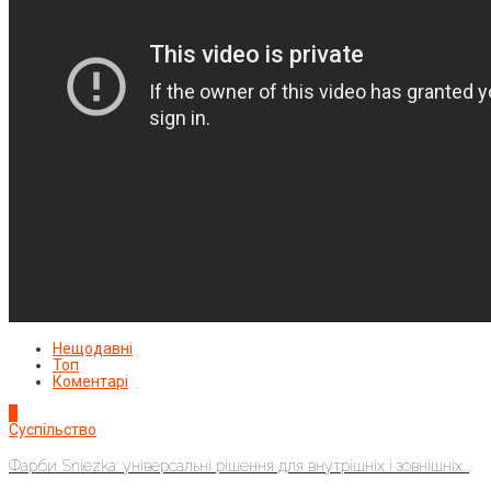
Нещодавні
Топ
Коментарі
1
Суспільство
Фарби Sniezka: універсальні рішення для внутрішніх і зовнішніх...