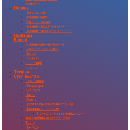
Контакти
Новини
Прес-релізи
Новини світу
Каталог новин
Новини оподаткування
Новини, Скандали, Сенсації
Політика
Бізнес
Міжнародна економіка
Бізнес та економіка
Право
Фінанси
Інвестиції
Іновації
Техніка
Суспільство
Шоу-бізнес
Література
Культура
Наука
Освіта
Події та кримінальна хроніка
Навчальні програми
Психологія взаємовідносин
Автомобіль та суспільство
Театр
Пригоди