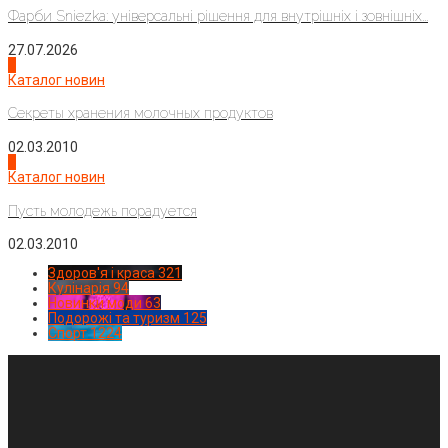
Фарби Sniezka: універсальні рішення для внутрішніх і зовнішніх...
27.07.2026
3
Каталог новин
Секреты хранения молочных продуктов
02.03.2010
4
Каталог новин
Пусть молодежь порадуется
02.03.2010
Здоров'я і краса
321
Кулінарія
94
Новинки моди
63
Подорожі та туризм
125
Спорт
1224