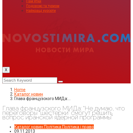
Пам’ятки
Подорожі та туризм
Найкращі курорти
X
Home
Каталог новин
Глава французского МИДа:…
Глава французского МИДа: “Не думаю, что
переговоры “шестерки” смогут решить
вопрос иранской ядерной программы”
Каталог новин
Політика
Політика і право
09.11.2013