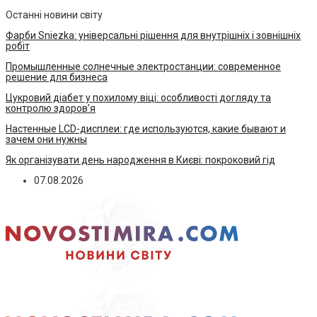
Останні новини світу
Фарби Sniezka: універсальні рішення для внутрішніх і зовнішніх
робіт
Промышленные солнечные электростанции: современное
решение для бизнеса
Цукровий діабет у похилому віці: особливості догляду та
контролю здоров’я
Настенные LCD-дисплеи: где используются, какие бывают и
зачем они нужны
Як організувати день народження в Києві: покроковий гід
07.08.2026