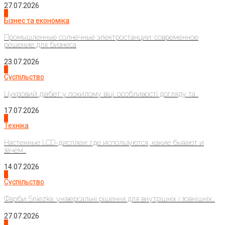
27.07.2026
2
Бізнес та економіка
Промышленные солнечные электростанции: современное
решение для бизнеса
23.07.2026
3
Суспільство
Цукровий діабет у похилому віці: особливості догляду та...
17.07.2026
4
Техніка
Настенные LCD-дисплеи: где используются, какие бывают и
зачем...
14.07.2026
1
Суспільство
Фарби Sniezka: універсальні рішення для внутрішніх і зовнішніх...
27.07.2026
2