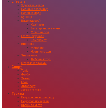
Lifestyle
Здоровʼя і краса
Новинки авторинку
Новинки моди
Кулінарія
Ваше здоровʼя
Кулінарія
Вегетаріанська кухня
У світі напоїв
Газети і журнали
Компромат
Виставка
Живопис
Новинки моди
Знаменитості
Любовні історії
Інтервʼю із зірками
Спорт
Теніс
Футбол
Хокей
Бокс
Автоспорт
Легка атлетіка
Туризм
Подорожі навколо світу
Подорожі по Україні
Країни та міста