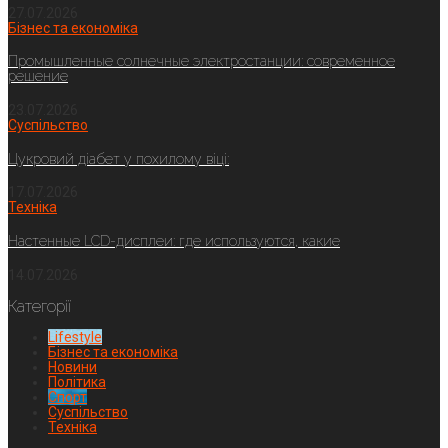
27.07.2026
Бізнес та економіка
Промышленные солнечные электростанции: современное
решение
23.07.2026
Суспільство
Цукровий діабет у похилому віці:
17.07.2026
Техніка
Настенные LCD-дисплеи: где используются, какие
14.07.2026
Категорії
Lifestyle
Бізнес та економіка
Новини
Політика
Спорт
Суспільство
Техніка