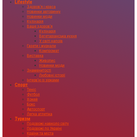
Lifestyle
Здоровʼя і краса
Новинки авторинку
Новинки моди
Кулінарія
Ваше здоровʼя
Кулінарія
Вегетаріанська кухня
У світі напоїв
Газети і журнали
Компромат
Виставка
Живопис
Новинки моди
Знаменитості
Любовні історії
Інтервʼю із зірками
Спорт
Теніс
Футбол
Хокей
Бокс
Автоспорт
Легка атлетіка
Туризм
Подорожі навколо світу
Подорожі по Україні
Країни та міста