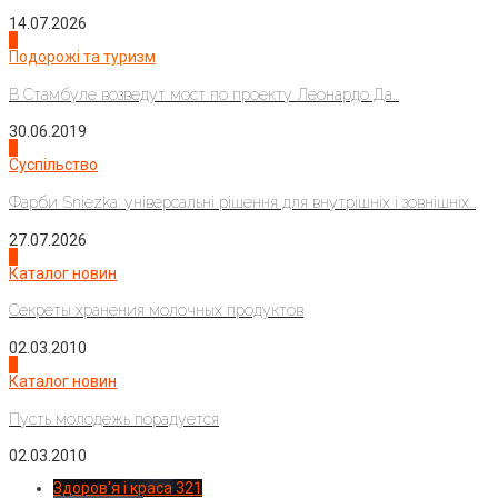
14.07.2026
1
Подорожі та туризм
В Стамбуле возведут мост по проекту Леонардо Да...
30.06.2019
2
Суспільство
Фарби Sniezka: універсальні рішення для внутрішніх і зовнішніх...
27.07.2026
3
Каталог новин
Секреты хранения молочных продуктов
02.03.2010
4
Каталог новин
Пусть молодежь порадуется
02.03.2010
Здоров'я і краса
321