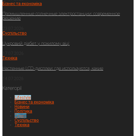
Бізнес та економіка
Промышленные солнечные электростанции: современное
решение
23.07.2026
Суспільство
Цукровий діабет у похилому віці:
17.07.2026
Техніка
Настенные LCD-дисплеи: где используются, какие
14.07.2026
Категорії
Lifestyle
Бізнес та економіка
Новини
Політика
Спорт
Суспільство
Техніка