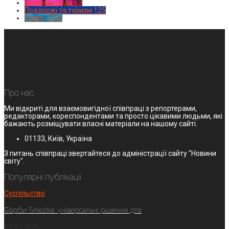
Новинки моди
63
Подорожі та туризм
125
Спорт
1224
Про нас
Ми відкриті для взаємовигідної співпраці з репортерами,
редакторами, кореспондентами та просто цікавими людьми, які
бажають розміщувати власні матеріали на нашому сайті.
01133, Київ, Україна
З питань співпраці звертайтеся до адміністрації сайту "Новини
світу".
Популярні публікації
Суспільство
Фарби Sniezka: універсальні рішення для
27.07.2026