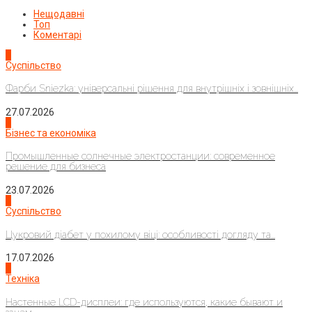
Нещодавні
Топ
Коментарі
1
Суспільство
Фарби Sniezka: універсальні рішення для внутрішніх і зовнішніх...
27.07.2026
2
Бізнес та економіка
Промышленные солнечные электростанции: современное
решение для бизнеса
23.07.2026
3
Суспільство
Цукровий діабет у похилому віці: особливості догляду та...
17.07.2026
4
Техніка
Настенные LCD-дисплеи: где используются, какие бывают и