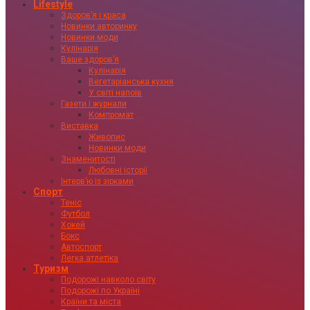
Lifestyle
Здоровʼя і краса
Новинки авторинку
Новинки моди
Кулінарія
Ваше здоровʼя
Кулінарія
Вегетаріанська кухня
У світі напоїв
Газети і журнали
Компромат
Виставка
Живопис
Новинки моди
Знаменитості
Любовні історії
Інтервʼю із зірками
Спорт
Теніс
Футбол
Хокей
Бокс
Автоспорт
Легка атлетіка
Туризм
Подорожі навколо світу
Подорожі по Україні
Країни та міста