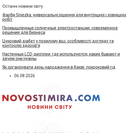
Останні новини світу
Фарби Sniezka: універсальні рішення для внутрішніх і зовнішніх
робіт
Промышленные солнечные электростанции: современное
решение для бизнеса
Цукровий діабет у похилому віці: особливості догляду та
контролю здоров’я
Настенные LCD-дисплеи: где используются, какие бывают и
зачем они нужны
Як організувати день народження в Києві: покроковий гід
06.08.2026