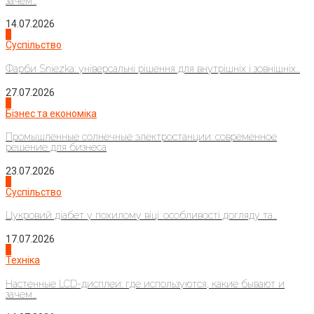
зачем...
14.07.2026
1
Суспільство
Фарби Sniezka: універсальні рішення для внутрішніх і зовнішніх...
27.07.2026
2
Бізнес та економіка
Промышленные солнечные электростанции: современное
решение для бизнеса
23.07.2026
3
Суспільство
Цукровий діабет у похилому віці: особливості догляду та...
17.07.2026
4
Техніка
Настенные LCD-дисплеи: где используются, какие бывают и
зачем...