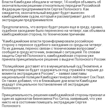
Власти Камбоджи обещали в четверг, 14 ноября объявить об
окончательном решении относительно передачи Российской
Федерации предпринимателя Сергея Полонского. Как
ожидается, окончательный вердикт будет вынесен
камбоджийским судом, который и рассматривает дело об
экстрадиции предпринимателя.
Предполагалось, что вопрос будет решен еще в среду, однако,
судебное заседание было перенесено на четверг, как объявила
камбоджийская сторона, по техническим причинам.
“Камбоджийские власти проинформировали российскую
сторону о переносе судебного заседания со среды на четверг.
По их данным, перенос связан с техническими вопросами”,-
сообщил в среду источник, знакомый с ситуацией. По словам
защиты Сергей Полонского, камбоджийская сторона уже
приняла принципиальное решение о выдаче Полонского России.
“Полицейские доставят его в муниципальный суд Пномпеня, и
впоследствии он будет содержаться под стражей в тюрьме до
момента экстрадиции в Россию”, – заявил замглавы
национальной полиции Камбоджи генерал-лейтенант Сок Пхал.
Он также добавил, что в ближайшие дни власти Камбоджи
издадут специальное постановление об экстрадиции
Полонского.
Принципиальность решения камбоджийской стороны признал и
один из адвокатов бизнесмена Рос Ситха, заявивший, что уже
никто не в состоянии помешать экстрадиции Сергея
Полонского.