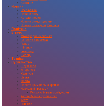
Контакти
Новини
Прес-релізи
Новини світу
Каталог новин
Новини оподаткування
Новини, Скандали, Сенсації
Політика
Бізнес
Міжнародна економіка
Бізнес та економіка
Право
Фінанси
Інвестиції
Іновації
Техніка
Суспільство
Шоу-бізнес
Література
Культура
Наука
Освіта
Події та кримінальна хроніка
Навчальні програми
Психологія взаємовідносин
Автомобіль та суспільство
Театр
Пригоди