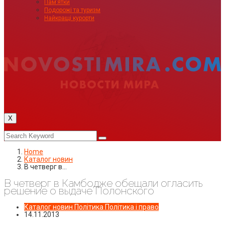
Пам’ятки
Подорожі та туризм
Найкращі курорти
X
Home
Каталог новин
В четверг в…
В четверг в Камбодже обещали огласить
решение о выдаче Полонского
Каталог новин
Політика
Політика і право
14.11.2013