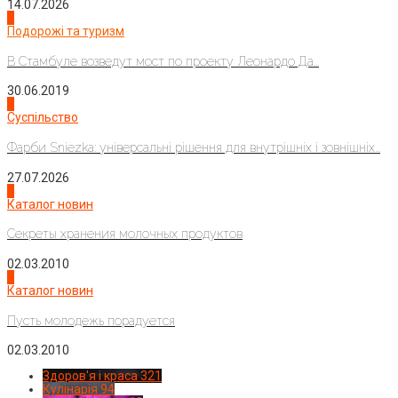
14.07.2026
1
Подорожі та туризм
В Стамбуле возведут мост по проекту Леонардо Да...
30.06.2019
2
Суспільство
Фарби Sniezka: універсальні рішення для внутрішніх і зовнішніх...
27.07.2026
3
Каталог новин
Секреты хранения молочных продуктов
02.03.2010
4
Каталог новин
Пусть молодежь порадуется
02.03.2010
Здоров'я і краса
321
Кулінарія
94