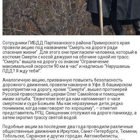
Сотрудники ГИБДД Партизанского района Приморского края
провели акцию под названием “Смерть на дороге ради
спасения жизни”. Для этого они пригласили человека, который в
костюме Смерти с косой дежурил на обочине одной из трасс.
“Смерть” вышла на дорогу со знаком “Ограничение
максимальной скорости 90 км в час” и надписью “Нарушаешь
ПДД? Я жду тебя!”.
Аналогичную акцию, призванную повысить безопасность
дорожного движения, провели накануне в Уфе. В башкирском
мероприятии на дорогу, кроме “Смерти”, вышел протоиерей
Русской православной церкви Олег Самойлов и помощник
имам-хатыба. “Евангелие всегда нам напоминает о часе
смертном и суде Божьем. Мы как неразумные дети, редко
понимаем, когда нам говорят по-хорошему”, – отметил
представитель РПЦ. Священник отслужил на дороге панихиду, а
затем окропил трассу святой водой.
Подобные акции за последние два года проводили различные
общественные движения в Иркутске, Санкт-Петербурге, Тюмени,
Тобольске, Саранске и других городах. Автомобилисты,