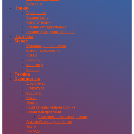
Контакти
Новини
Прес-релізи
Новини світу
Каталог новин
Новини оподаткування
Новини, Скандали, Сенсації
Політика
Бізнес
Міжнародна економіка
Бізнес та економіка
Право
Фінанси
Інвестиції
Іновації
Техніка
Суспільство
Шоу-бізнес
Література
Культура
Наука
Освіта
Події та кримінальна хроніка
Навчальні програми
Психологія взаємовідносин
Автомобіль та суспільство
Театр
Пригоди