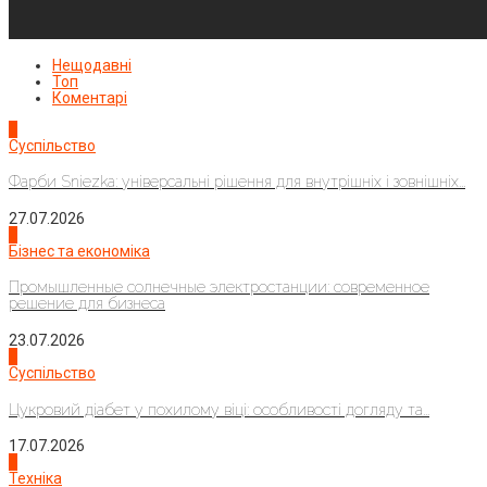
Нещодавні
Топ
Коментарі
1
Суспільство
Фарби Sniezka: універсальні рішення для внутрішніх і зовнішніх...
27.07.2026
2
Бізнес та економіка
Промышленные солнечные электростанции: современное
решение для бизнеса
23.07.2026
3
Суспільство
Цукровий діабет у похилому віці: особливості догляду та...
17.07.2026
4
Техніка