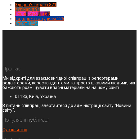
Здоров'я і краса
321
Кулінарія
94
Новинки моди
63
Подорожі та туризм
125
Спорт
1224
Про нас
Ми відкриті для взаємовигідної співпраці з репортерами,
редакторами, кореспондентами та просто цікавими людьми, які
бажають розміщувати власні матеріали на нашому сайті.
01133, Київ, Україна
З питань співпраці звертайтеся до адміністрації сайту "Новини
світу".
Популярні публікації
Суспільство