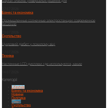
Фарби Sniezka: універсальні рішення для
27.07.2026
Бізнес та економіка
Промышленные солнечные электростанции: современное
решение
23.07.2026
Суспільство
Цукровий діабет у похилому віці:
17.07.2026
Техніка
Настенные LCD-дисплеи: где используются, какие
14.07.2026
Категорії
Lifestyle
Бізнес та економіка
Новини
Політика
Спорт
Суспільство