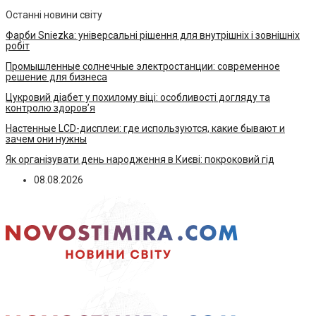
Останні новини світу
Фарби Sniezka: універсальні рішення для внутрішніх і зовнішніх
робіт
Промышленные солнечные электростанции: современное
решение для бизнеса
Цукровий діабет у похилому віці: особливості догляду та
контролю здоров’я
Настенные LCD-дисплеи: где используются, какие бывают и
зачем они нужны
Як організувати день народження в Києві: покроковий гід
08.08.2026