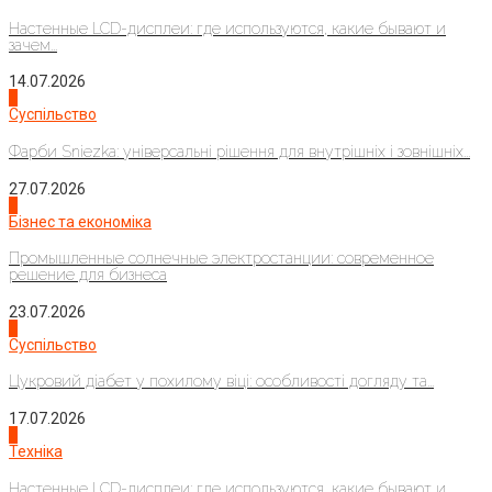
Настенные LCD-дисплеи: где используются, какие бывают и
зачем...
14.07.2026
1
Суспільство
Фарби Sniezka: універсальні рішення для внутрішніх і зовнішніх...
27.07.2026
2
Бізнес та економіка
Промышленные солнечные электростанции: современное
решение для бизнеса
23.07.2026
3
Суспільство
Цукровий діабет у похилому віці: особливості догляду та...
17.07.2026
4
Техніка
Настенные LCD-дисплеи: где используются, какие бывают и