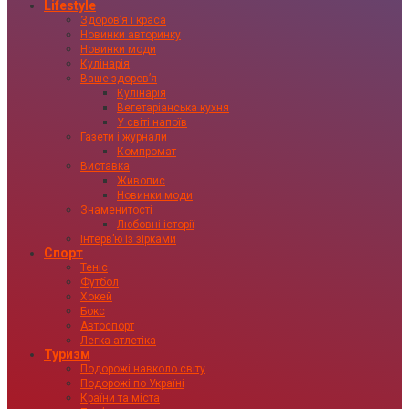
Lifestyle
Здоровʼя і краса
Новинки авторинку
Новинки моди
Кулінарія
Ваше здоровʼя
Кулінарія
Вегетаріанська кухня
У світі напоїв
Газети і журнали
Компромат
Виставка
Живопис
Новинки моди
Знаменитості
Любовні історії
Інтервʼю із зірками
Спорт
Теніс
Футбол
Хокей
Бокс
Автоспорт
Легка атлетіка
Туризм
Подорожі навколо світу
Подорожі по Україні
Країни та міста