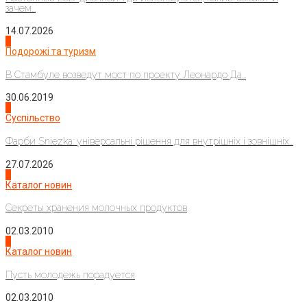
зачем...
14.07.2026
1
Подорожі та туризм
В Стамбуле возведут мост по проекту Леонардо Да...
30.06.2019
2
Суспільство
Фарби Sniezka: універсальні рішення для внутрішніх і зовнішніх...
27.07.2026
3
Каталог новин
Секреты хранения молочных продуктов
02.03.2010
4
Каталог новин
Пусть молодежь порадуется
02.03.2010