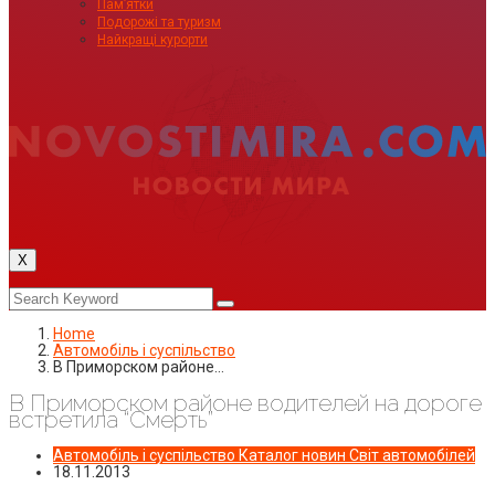
Пам’ятки
Подорожі та туризм
Найкращі курорти
X
Home
Автомобіль і суспільство
В Приморском районе…
В Приморском районе водителей на дороге
встретила “Смерть”
Автомобіль і суспільство
Каталог новин
Світ автомобілей
18.11.2013