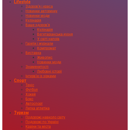
Lifestyle
Здоровʼя і краса
Новинки авторинку
Новинки моди
Кулінарія
Ваше здоровʼя
Кулінарія
Вегетаріанська кухня
У світі напоїв
Газети і журнали
Компромат
Виставка
Живопис
Новинки моди
Знаменитості
Любовні історії
Інтервʼю із зірками
Спорт
Теніс
Футбол
Хокей
Бокс
Автоспорт
Легка атлетіка
Туризм
Подорожі навколо світу
Подорожі по Україні
Країни та міста