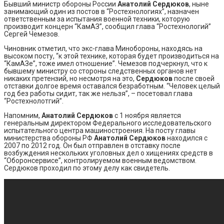
Бывший министр обороны России
Анатолий Сердюков
, ныне
занимающий один из постов в “Ростехнологиях”, назначен
ответственным за испытания военной техники, которую
производит концерн “КамАЗ”, сообщил глава “Ростехнологий”
Сергей Чемезов.
Чиновник отметил, что экс-глава Минобороны, находясь на
высоком посту, “к этой технике, которая будет производиться на
“КамАЗе”, тоже имел отношение”. Чемезов подчеркнул, что к
бывшему министру со стороны следственных органов нет
никаких претензий, но несмотря на это,
Сердюков
после своей
отставки долгое время оставался безработным. “Человек целый
год без работы сидит, так же нельзя”, – посетовал глава
“Ростехнолотгий”.
Напомним,
Анатолий Сердюков
с 1 ноября является
генеральным директором Федерального исследовательского
испытательного центра машиностроения. На посту главы
министерства обороны РФ
Анатолий Сердюков
находился с
2007 по 2012 год. Он был отправлен в отставку после
возбуждения нескольких уголовных дел о хищениях средств в
“Оборонсервисе”, контролируемом военным ведомством.
Сердюков проходил по этому делу как свидетель.