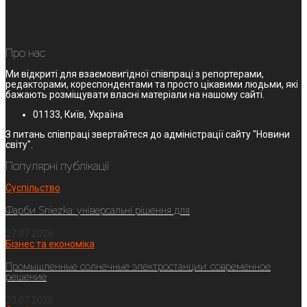
Про нас
Ми відкриті для взаємовигідної співпраці з репортерами,
редакторами, кореспондентами та просто цікавими людьми, які
бажають розміщувати власні матеріали на нашому сайті.
01133, Київ, Україна
З питань співпраці звертайтеся до адміністрації сайту "Новини
світу".
Популярні публікації
Суспільство
Фарби Sniezka: універсальні рішення для
27.07.2026
Бізнес та економіка
Промышленные солнечные электростанции: современное
решение
23.07.2026