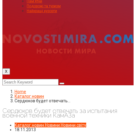
Пам’ятки
Подорожі та туризм
Найкращі курорти
X
Home
Каталог новин
Сердюков будет отвечать…
Сердюков будет отвечать за испытания
военной техники КамАЗа
Каталог новин
Новини
Новини світу
18.11.2013