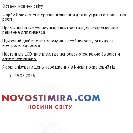
Останні новини світу
Фарби Sniezka: універсальні рішення для внутрішніх і зовнішніх
робіт
Промышленные солнечные электростанции: современное
решение для бизнеса
Цукровий діабет у похилому віці: особливості догляду та
контролю здоров’я
Настенные LCD-дисплеи: где используются, какие бывают и
зачем они нужны
Як організувати день народження в Києві: покроковий гід
09.08.2026