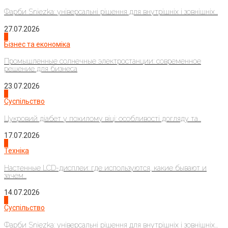
Фарби Sniezka: універсальні рішення для внутрішніх і зовнішніх...
27.07.2026
2
Бізнес та економіка
Промышленные солнечные электростанции: современное
решение для бизнеса
23.07.2026
3
Суспільство
Цукровий діабет у похилому віці: особливості догляду та...
17.07.2026
4
Техніка
Настенные LCD-дисплеи: где используются, какие бывают и
зачем...
14.07.2026
1
Суспільство
Фарби Sniezka: універсальні рішення для внутрішніх і зовнішніх...