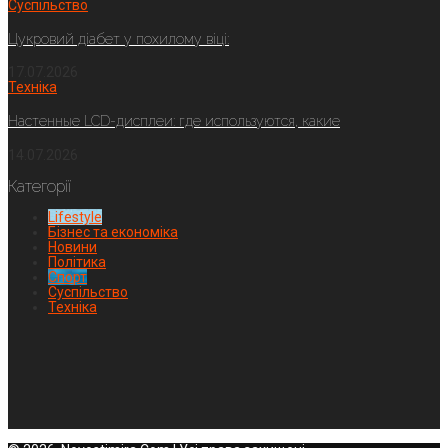
Суспільство
Цукровий діабет у похилому віці:
17.07.2026
Техніка
Настенные LCD-дисплеи: где используются, какие
14.07.2026
Категорії
Lifestyle
Бізнес та економіка
Новини
Політика
Спорт
Суспільство
Техніка