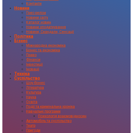
Контакти
Новини
Прес-релізи
Новини світу
Каталог новин
Новини оподаткування
Новини, Скандали, Сенсації
Політика
Бізнес
Міжнародна економіка
Бізнес та економіка
Право
Фінанси
Інвестиції
Іновації
Техніка
Суспільство
Шоу-бізнес
Література
Культура
Наука
Освіта
Події та кримінальна хроніка
Навчальні програми
Психологія взаємовідносин
Автомобіль та суспільство
Театр
Пригоди