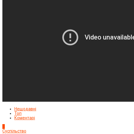
Нещодавні
Топ
Коментарі
1
Суспільство