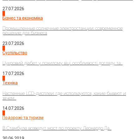
27.07.2026
2
Бізнес та економіка
Промышленные солнечные электростанции: современное
решение для бизнеса
23.07.2026
3
Суспільство
Цукровий діабет у похилому віці: особливості догляду та...
17.07.2026
4
Техніка
Настенные LCD-дисплеи: где используются, какие бывают и
зачем...
14.07.2026
1
Подорожі та туризм
В Стамбуле возведут мост по проекту Леонардо Да...
30.06.2019