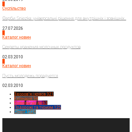
2
Суспільство
Фарби Sniezka: універсальні рішення для внутрішніх і зовнішніх...
27.07.2026
3
Каталог новин
Секреты хранения молочных продуктов
02.03.2010
4
Каталог новин
Пусть молодежь порадуется
02.03.2010
Здоров'я і краса
321
Кулінарія
94
Новинки моди
63
Подорожі та туризм
125
Спорт
1224