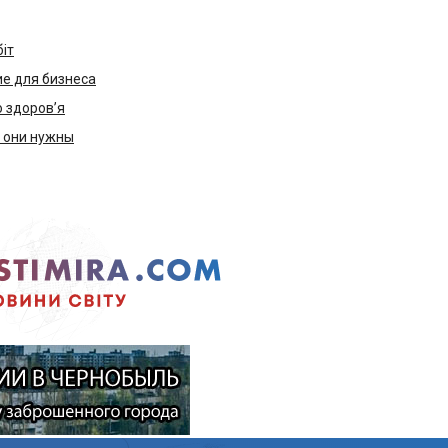
біт
е для бизнеса
ю здоров’я
м они нужны