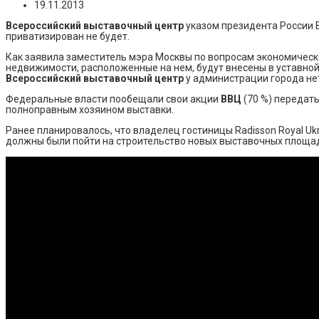
19.11.2013
Всероссийский выставочный центр
указом президента России 
приватизирован не будет.
Как заявила заместитель мэра Москвы по вопросам экономичес
недвижимости, расположенные на нем, будут внесены в уставно
Всероссийский выставочный центр
у администрации города не
Федеральные власти пообещали свои акции
ВВЦ
(70 %) передат
полноправным хозяином выставки.
Ранее планировалось, что владелец гостиницы Radisson Royal Ukr
должны были пойти на строительство новых выставочных площа