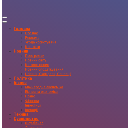
Головна
Про нас
Реклама
Угода користувача
Контакти
Новини
Прес-релізи
Новини світу
Каталог новин
Новини оподаткування
Новини, Скандали, Сенсації
Політика
Бізнес
Міжнародна економіка
Бізнес та економіка
Право
Фінанси
Інвестиції
Іновації
Техніка
Суспільство
Шоу-бізнес
Література