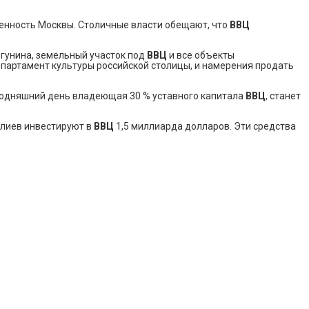
енность Москвы. Столичные власти обещают, что
ВВЦ
гунина, земельный участок под
ВВЦ
и все объекты
епартамент культуры российской столицы, и намерения продать
егодняшний день владеющая 30 % уставного капитала
ВВЦ
, станет
Илиев инвестируют в
ВВЦ
1,5 миллиарда долларов. Эти средства