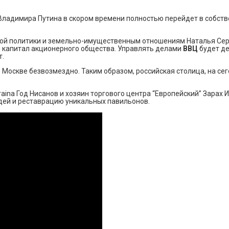
Владимира Путина в скором времени полностью перейдет в собств
кой политики и земельно-имущественным отношениям Наталья Сер
й капитал акционерного общества. Управлять делами
ВВЦ
будет д
т.
ь Москве безвозмездно. Таким образом, российская столица, на с
aina Год Нисанов и хозяин торгового центра “Европейский” Зарах 
дей и реставрацию уникальных павильонов.