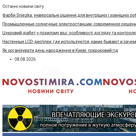
Останні новини світу
Фарби Sniezka: універсальні рішення для внутрішніх і зовнішніх ро
Промышленные солнечные электростанции: современное решени
Цукровий діабет у похилому віці: особливості догляду та контрол
Настенные LCD-дисплеи: где используются, какие бывают и заче
Як організувати день народження в Києві: покроковий гід
08.08.2026