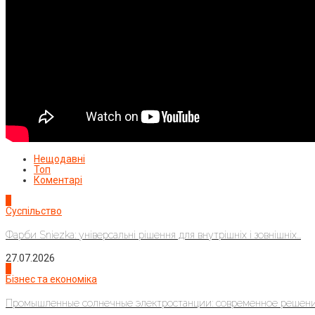
Нещодавні
Топ
Коментарі
1
Суспільство
Фарби Sniezka: універсальні рішення для внутрішніх і зовнішніх...
27.07.2026
2
Бізнес та економіка
Промышленные солнечные электростанции: современное решени