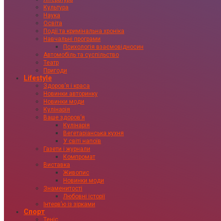
Культура
Наука
Освіта
Події та кримінальна хроніка
Навчальні програми
Психологія взаємовідносин
Автомобіль та суспільство
Театр
Пригоди
Lifestyle
Здоровʼя і краса
Новинки авторинку
Новинки моди
Кулінарія
Ваше здоровʼя
Кулінарія
Вегетаріанська кухня
У світі напоїв
Газети і журнали
Компромат
Виставка
Живопис
Новинки моди
Знаменитості
Любовні історії
Інтервʼю із зірками
Спорт
Теніс