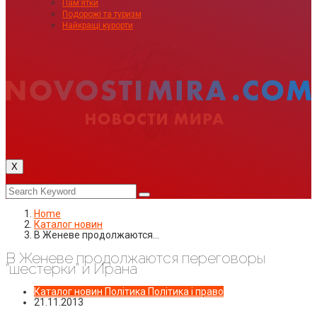
Пам’ятки
Подорожі та туризм
Найкращі курорти
X
Home
Каталог новин
В Женеве продолжаются…
В Женеве продолжаются переговоры
“шестерки” и Ирана
Каталог новин
Політика
Політика і право
21.11.2013