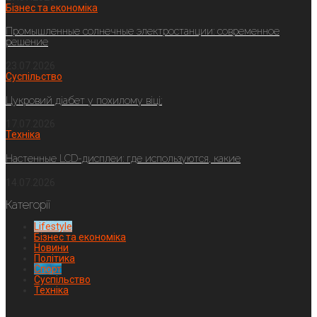
Бізнес та економіка
Промышленные солнечные электростанции: современное
решение
23.07.2026
Суспільство
Цукровий діабет у похилому віці:
17.07.2026
Техніка
Настенные LCD-дисплеи: где используются, какие
14.07.2026
Категорії
Lifestyle
Бізнес та економіка
Новини
Політика
Спорт
Суспільство
Техніка