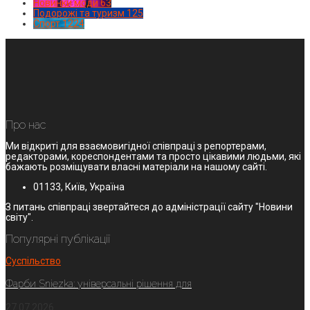
Новинки моди
63
Подорожі та туризм
125
Спорт
1224
Про нас
Ми відкриті для взаємовигідної співпраці з репортерами,
редакторами, кореспондентами та просто цікавими людьми, які
бажають розміщувати власні матеріали на нашому сайті.
01133, Київ, Україна
З питань співпраці звертайтеся до адміністрації сайту "Новини
світу".
Популярні публікації
Суспільство
Фарби Sniezka: універсальні рішення для
27.07.2026