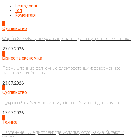
Нещодавні
Топ
Коментарі
1
Суспільство
Фарби Sniezka: універсальні рішення для внутрішніх і зовнішніх...
27.07.2026
2
Бізнес та економіка
Промышленные солнечные электростанции: современное
решение для бизнеса
23.07.2026
3
Суспільство
Цукровий діабет у похилому віці: особливості догляду та...
17.07.2026
4
Техніка
Настенные LCD-дисплеи: где используются, какие бывают и
зачем...