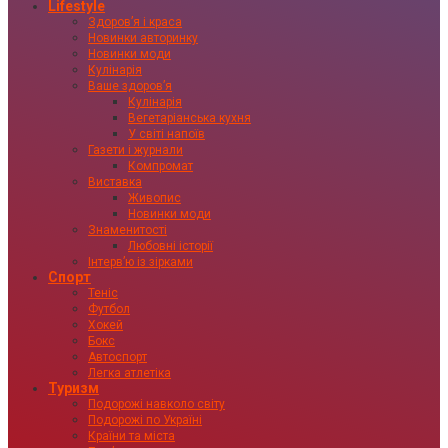
Lifestyle
Здоровʼя і краса
Новинки авторинку
Новинки моди
Кулінарія
Ваше здоровʼя
Кулінарія
Вегетаріанська кухня
У світі напоїв
Газети і журнали
Компромат
Виставка
Живопис
Новинки моди
Знаменитості
Любовні історії
Інтервʼю із зірками
Спорт
Теніс
Футбол
Хокей
Бокс
Автоспорт
Легка атлетіка
Туризм
Подорожі навколо світу
Подорожі по Україні
Країни та міста