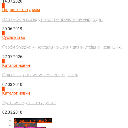
14.07.2026
1
Подорожі та туризм
В Стамбуле возведут мост по проекту Леонардо Да...
30.06.2019
2
Суспільство
Фарби Sniezka: універсальні рішення для внутрішніх і зовнішніх...
27.07.2026
3
Каталог новин
Секреты хранения молочных продуктов
02.03.2010
4
Каталог новин
Пусть молодежь порадуется
02.03.2010
Здоров'я і краса
321
Кулінарія
94