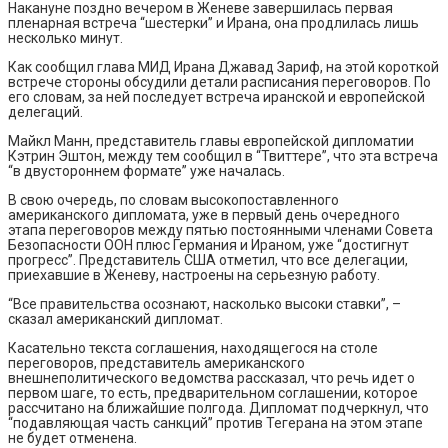
Накануне поздно вечером в Женеве завершилась первая
пленарная встреча “шестерки” и Ирана, она продлилась лишь
несколько минут.
Как сообщил глава МИД Ирана Джавад Зариф, на этой короткой
встрече стороны обсудили детали расписания переговоров. По
его словам, за ней последует встреча иранской и европейской
делегаций.
Майкл Манн, представитель главы европейской дипломатии
Кэтрин Эштон, между тем сообщил в “Твиттере”, что эта встреча
“в двустороннем формате” уже началась.
В свою очередь, по словам высокопоставленного
американского дипломата, уже в первый день очередного
этапа переговоров между пятью постоянными членами Совета
Безопасности ООН плюс Германия и Ираном, уже “достигнут
прогресс”. Представитель США отметил, что все делегации,
приехавшие в Женеву, настроены на серьезную работу.
“Все правительства осознают, насколько высоки ставки”, –
сказал американский дипломат.
Касательно текста соглашения, находящегося на столе
переговоров, представитель американского
внешнеполитического ведомства рассказал, что речь идет о
первом шаге, то есть, предварительном соглашении, которое
рассчитано на ближайшие полгода. Дипломат подчеркнул, что
“подавляющая часть санкций” против Тегерана на этом этапе
не будет отменена.