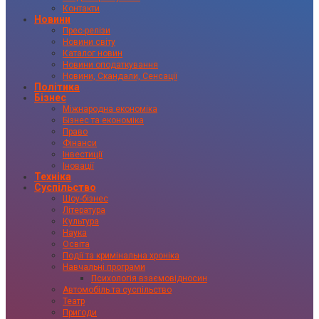
Контакти
Новини
Прес-релізи
Новини світу
Каталог новин
Новини оподаткування
Новини, Скандали, Сенсації
Політика
Бізнес
Міжнародна економіка
Бізнес та економіка
Право
Фінанси
Інвестиції
Іновації
Техніка
Суспільство
Шоу-бізнес
Література
Культура
Наука
Освіта
Події та кримінальна хроніка
Навчальні програми
Психологія взаємовідносин
Автомобіль та суспільство
Театр
Пригоди