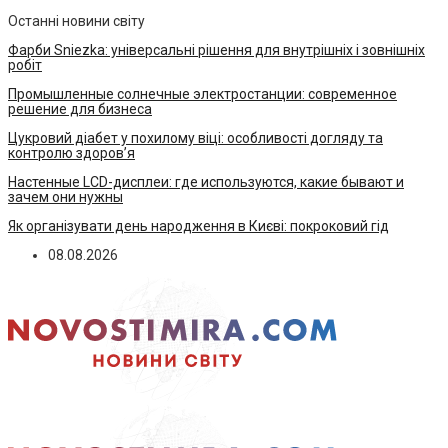
Останні новини світу
Фарби Sniezka: універсальні рішення для внутрішніх і зовнішніх
робіт
Промышленные солнечные электростанции: современное
решение для бизнеса
Цукровий діабет у похилому віці: особливості догляду та
контролю здоров’я
Настенные LCD-дисплеи: где используются, какие бывают и
зачем они нужны
Як організувати день народження в Києві: покроковий гід
08.08.2026