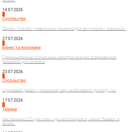
14.07.2026
1
Суспільство
Фарби Sniezka: універсальні рішення для внутрішніх і зовнішніх...
27.07.2026
2
Бізнес та економіка
Промышленные солнечные электростанции: современное
решение для бизнеса
23.07.2026
3
Суспільство
Цукровий діабет у похилому віці: особливості догляду та...
17.07.2026
4
Техніка
Настенные LCD-дисплеи: где используются, какие бывают и
зачем...