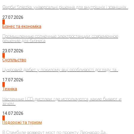
Фарби Sniezka: універсальні рішення для внутрішніх і зовнішніх...
27.07.2026
2
Бізнес та економіка
Промышленные солнечные электростанции: современное
решение для бизнеса
23.07.2026
3
Суспільство
Цукровий діабет у похилому віці: особливості догляду та...
17.07.2026
4
Техніка
Настенные LCD-дисплеи: где используются, какие бывают и
зачем...
14.07.2026
1
Подорожі та туризм
В Стамбуле возведут мост по проекту Леонардо Да...