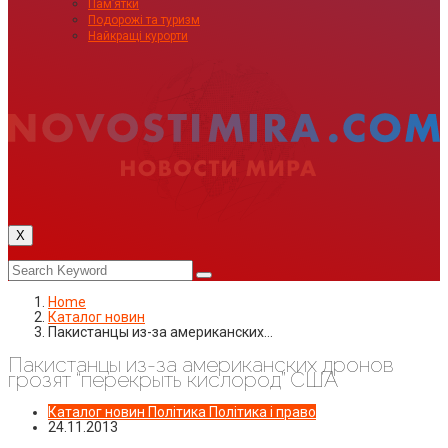
Пам’ятки
Подорожі та туризм
Найкращі курорти
X
Home
Каталог новин
Пакистанцы из-за американских…
Пакистанцы из-за американских дронов
грозят “перекрыть кислород” США
Каталог новин
Політика
Політика і право
24.11.2013