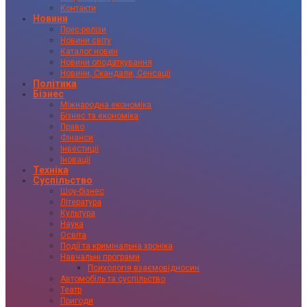
Контакти
Новини
Прес-релізи
Новини світу
Каталог новин
Новини оподаткування
Новини, Скандали, Сенсації
Політика
Бізнес
Міжнародна економіка
Бізнес та економіка
Право
Фінанси
Інвестиції
Іновації
Техніка
Суспільство
Шоу-бізнес
Література
Культура
Наука
Освіта
Події та кримінальна хроніка
Навчальні програми
Психологія взаємовідносин
Автомобіль та суспільство
Театр
Пригоди