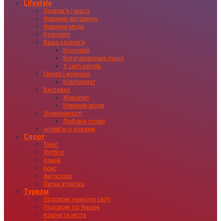
Lifestyle
Здоровʼя і краса
Новинки авторинку
Новинки моди
Кулінарія
Ваше здоровʼя
Кулінарія
Вегетаріанська кухня
У світі напоїв
Газети і журнали
Компромат
Виставка
Живопис
Новинки моди
Знаменитості
Любовні історії
Інтервʼю із зірками
Спорт
Теніс
Футбол
Хокей
Бокс
Автоспорт
Легка атлетіка
Туризм
Подорожі навколо світу
Подорожі по Україні
Країни та міста