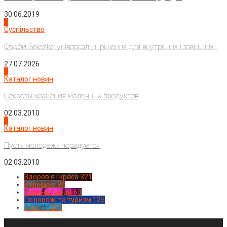
30.06.2019
2
Суспільство
Фарби Sniezka: універсальні рішення для внутрішніх і зовнішніх...
27.07.2026
3
Каталог новин
Секреты хранения молочных продуктов
02.03.2010
4
Каталог новин
Пусть молодежь порадуется
02.03.2010
Здоров'я і краса
321
Кулінарія
94
Новинки моди
63
Подорожі та туризм
125
Спорт
1224