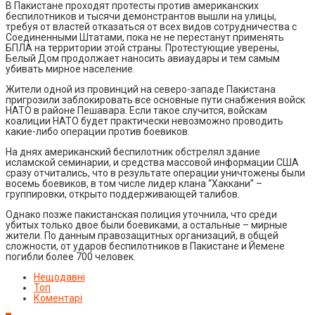
В Пакистане проходят протесты против американских
беспилотников и тысячи демонстрантов вышли на улицы,
требуя от властей отказаться от всех видов сотрудничества с
Соединенными Штатами, пока не не перестанут применять
БПЛА на территории этой страны. Протестующие уверены,
Белый Дом продолжает наносить авиаудары и тем самым
убивать мирное население.
Жители одной из провинций на северо-западе Пакистана
пригрозили заблокировать все основные пути снабжения войск
НАТО в районе Пешавара. Если такое случится, войскам
коалиции НАТО будет практически невозможно проводить
какие-либо операции против боевиков.
На днях американский беспилотник обстрелял здание
исламской семинарии, и средства массовой информации США
сразу отчитались, что в результате операции уничтожены были
восемь боевиков, в том числе лидер клана “Хаккани” –
группировки, открыто поддерживающей талибов.
Однако позже пакистанская полиция уточнила, что среди
убитых только двое были боевиками, а остальные – мирные
жители. По данным правозащитных организаций, в общей
сложности, от ударов беспилотников в Пакистане и Йемене
погибли более 700 человек.
Нещодавні
Топ
Коментарі