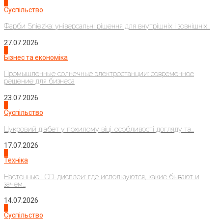
1
Суспільство
Фарби Sniezka: універсальні рішення для внутрішніх і зовнішніх...
27.07.2026
2
Бізнес та економіка
Промышленные солнечные электростанции: современное
решение для бизнеса
23.07.2026
3
Суспільство
Цукровий діабет у похилому віці: особливості догляду та...
17.07.2026
4
Техніка
Настенные LCD-дисплеи: где используются, какие бывают и
зачем...
14.07.2026
1
Суспільство