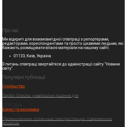
Про нас
Ми відкриті для взаємовигідної співпраці з репортерами,
редакторами, кореспондентами та просто цікавими людьми, які
бажають розміщувати власні матеріали на нашому сайті.
01133, Київ, Україна
З питань співпраці звертайтеся до адміністрації сайту "Новини
світу".
Популярні публікації
Суспільство
Фарби Sniezka: універсальні рішення для
27.07.2026
Бізнес та економіка
Промышленные солнечные электростанции: современное
решение