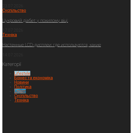
23.07.2026
Суспільство
Цукровий діабет у похилому віці:
17.07.2026
Техніка
Настенные LCD-дисплеи: где используются, какие
14.07.2026
Категорії
Lifestyle
Бізнес та економіка
Новини
Політика
Спорт
Суспільство
Техніка