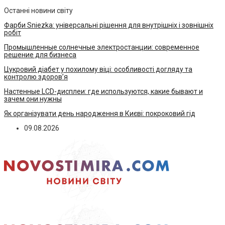
Останні новини світу
Фарби Sniezka: універсальні рішення для внутрішніх і зовнішніх
робіт
Промышленные солнечные электростанции: современное
решение для бизнеса
Цукровий діабет у похилому віці: особливості догляду та
контролю здоров’я
Настенные LCD-дисплеи: где используются, какие бывают и
зачем они нужны
Як організувати день народження в Києві: покроковий гід
09.08.2026