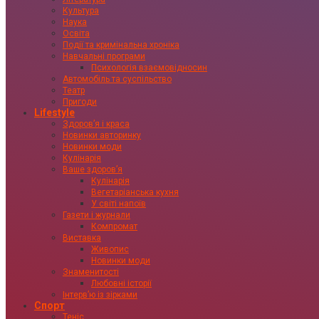
Культура
Наука
Освіта
Події та кримінальна хроніка
Навчальні програми
Психологія взаємовідносин
Автомобіль та суспільство
Театр
Пригоди
Lifestyle
Здоровʼя і краса
Новинки авторинку
Новинки моди
Кулінарія
Ваше здоровʼя
Кулінарія
Вегетаріанська кухня
У світі напоїв
Газети і журнали
Компромат
Виставка
Живопис
Новинки моди
Знаменитості
Любовні історії
Інтервʼю із зірками
Спорт
Теніс