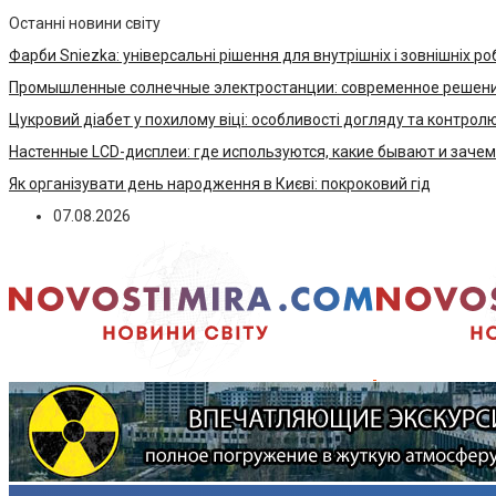
Останні новини світу
Фарби Sniezka: універсальні рішення для внутрішніх і зовнішніх ро
Промышленные солнечные электростанции: современное решени
Цукровий діабет у похилому віці: особливості догляду та контрол
Настенные LCD-дисплеи: где используются, какие бывают и заче
Як організувати день народження в Києві: покроковий гід
07.08.2026