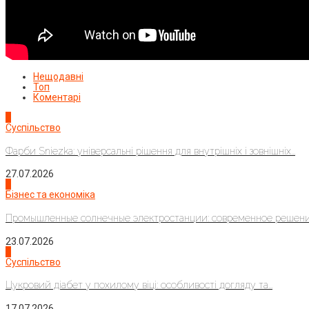
Нещодавні
Топ
Коментарі
1
Суспільство
Фарби Sniezka: універсальні рішення для внутрішніх і зовнішніх...
27.07.2026
2
Бізнес та економіка
Промышленные солнечные электростанции: современное решени
23.07.2026
3
Суспільство
Цукровий діабет у похилому віці: особливості догляду та...
17.07.2026