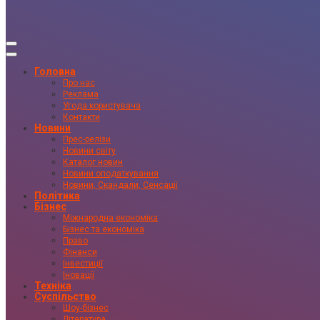
Головна
Про нас
Реклама
Угода користувача
Контакти
Новини
Прес-релізи
Новини світу
Каталог новин
Новини оподаткування
Новини, Скандали, Сенсації
Політика
Бізнес
Міжнародна економіка
Бізнес та економіка
Право
Фінанси
Інвестиції
Іновації
Техніка
Суспільство
Шоу-бізнес
Література