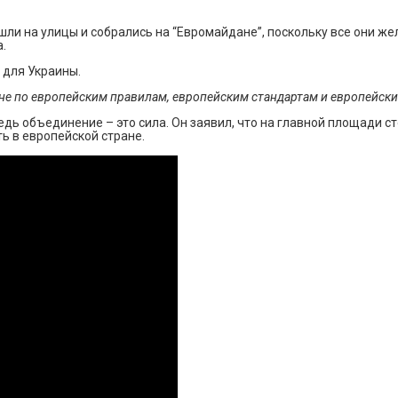
шли на улицы и собрались на “Евромайдане”, поскольку все они же
.
 для Украины.
не по европейским правилам, европейским стандартам и европейск
дь объединение – это сила. Он заявил, что на главной площади с
ь в европейской стране.