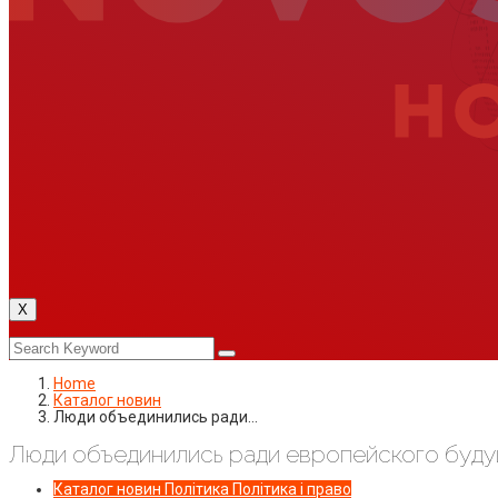
X
Home
Каталог новин
Люди объединились ради…
Люди объединились ради европейского буду
Каталог новин
Політика
Політика і право