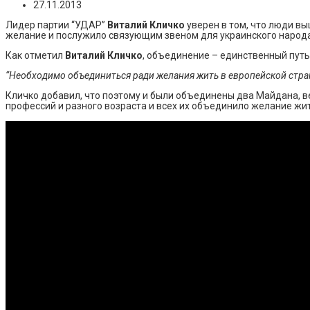
27.11.2013
Лидер партии “УДАР”
Виталий Кличко
уверен в том, что люди вы
желание и послужило связующим звеном для украинского народа
Как отметил
Виталий Кличко
, объединение – единственный путь
“Необходимо объединиться ради желания жить в европейской стра
Кличко добавил, что поэтому и были объединены два Майдана, ве
профессий и разного возраста и всех их объединило желание жит