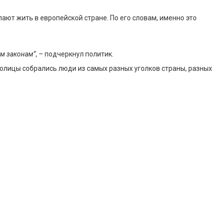
лают жить в европейской стране. По его словам, именно это
им законам”
, – подчеркнул политик.
толицы собрались люди из самых разных уголков страны, разных