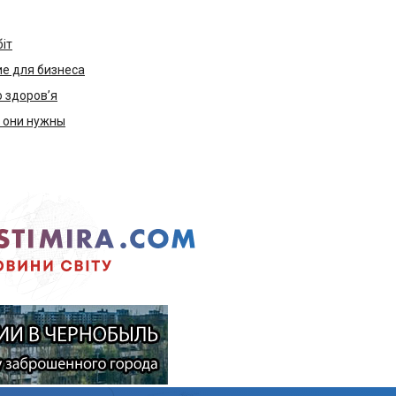
біт
е для бизнеса
ю здоров’я
м они нужны