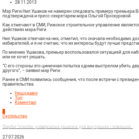
28.11.2013
Мэр Риги Нил Ушаков не намерен следовать примеру премьера В
подтверждена и пресс-секретарем мэра Ольгой Проскуровой.
Как отмечают в СМИ, Рижское строительное управление являетс
действиях мэра Риги.
Нил Ушаков отвечая на них, отметил, что сначала необходимо до
избирателей, и я не считаю, что их интересы будут лучше предста
По мнению Ушакова, премьер воспользовался ситуацией для набо
или не хочет решать.
“С его стороны это циничная попытка одним выстрелом убить дв
другого”, – заявил мэр Риги.
Ранее в СМИ появились сообщения, что после встречи с презид
правительства.
Нещодавні
Топ
Коментарі
1
Суспільство
Фарби Sniezka: універсальні рішення для внутрішніх і зовнішніх...
27.07.2026