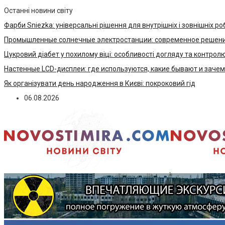
Останні новини світу
Фарби Sniezka: універсальні рішення для внутрішніх і зовнішніх ро
Промышленные солнечные электростанции: современное решени
Цукровий діабет у похилому віці: особливості догляду та контрол
Настенные LCD-дисплеи: где используются, какие бывают и заче
Як організувати день народження в Києві: покроковий гід
06.08.2026