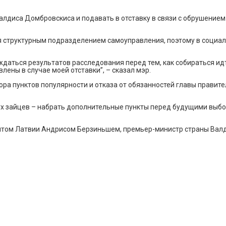
алдиса Домбровскиса и подавать в отставку в связи с обрушение
я структурным подразделением самоуправления, поэтому в социа
ждаться результатов расследования перед тем, как собираться ид
влены в случае моей отставки”, – сказал мэр.
ра пунктов популярности и отказа от обязанностей главы правите
ух зайцев – набрать дополнительные пункты перед будущими выбо
ентом Латвии Андрисом Берзиньшем, премьер-министр страны Вал