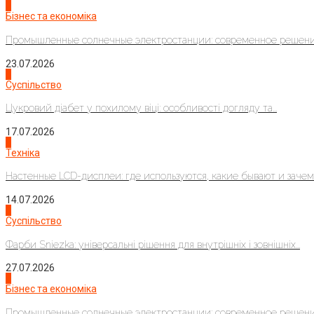
2
Бізнес та економіка
Промышленные солнечные электростанции: современное решени
23.07.2026
3
Суспільство
Цукровий діабет у похилому віці: особливості догляду та...
17.07.2026
4
Техніка
Настенные LCD-дисплеи: где используются, какие бывают и зачем..
14.07.2026
1
Суспільство
Фарби Sniezka: універсальні рішення для внутрішніх і зовнішніх...
27.07.2026
2
Бізнес та економіка
Промышленные солнечные электростанции: современное решени