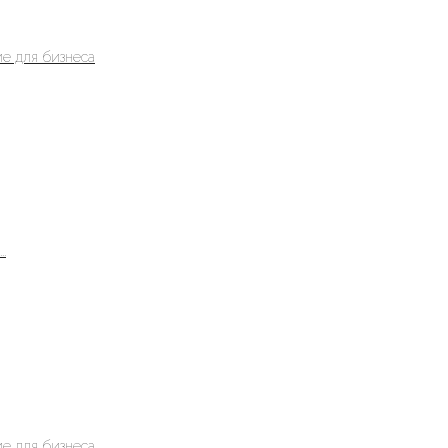
е для бизнеса
.
е для бизнеса