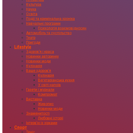
Культура
Наука
Освіта
Події та кримінальна хроніка
Навчальні програми
Психологія взаємовідносин
Автомобіль та суспільство
Театр
Пригоди
Lifestyle
Здоровʼя і краса
Новинки авторинку
Новинки моди
Кулінарія
Ваше здоровʼя
Кулінарія
Вегетаріанська кухня
У світі напоїв
Газети і журнали
Компромат
Виставка
Живопис
Новинки моди
Знаменитості
Любовні історії
Інтервʼю із зірками
Спорт
Теніс