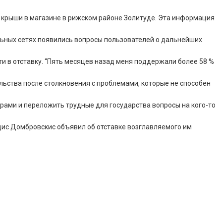
м крыши в магазине в рижском районе Золитуде. Эта информация
льных сетях появились вопросы пользователей о дальнейших
ти в отставку. “Пять месяцев назад меня поддержали более 58 %
льства после столкновения с проблемами, которые не способен
рами и переложить трудные для государства вопросы на кого-то
дис Домбровскис объявил об отставке возглавляемого им