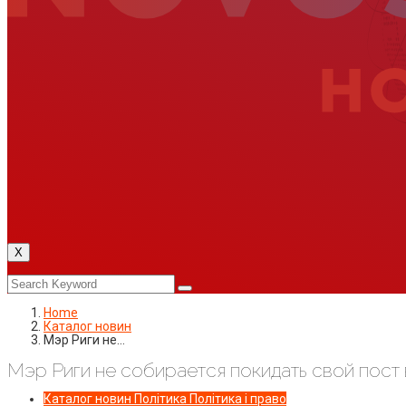
X
Home
Каталог новин
Мэр Риги не…
Мэр Риги не собирается покидать свой пост
Каталог новин
Політика
Політика і право