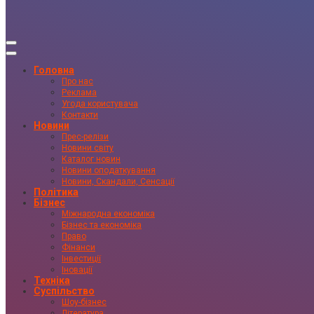
Головна
Про нас
Реклама
Угода користувача
Контакти
Новини
Прес-релізи
Новини світу
Каталог новин
Новини оподаткування
Новини, Скандали, Сенсації
Політика
Бізнес
Міжнародна економіка
Бізнес та економіка
Право
Фінанси
Інвестиції
Іновації
Техніка
Суспільство
Шоу-бізнес
Література