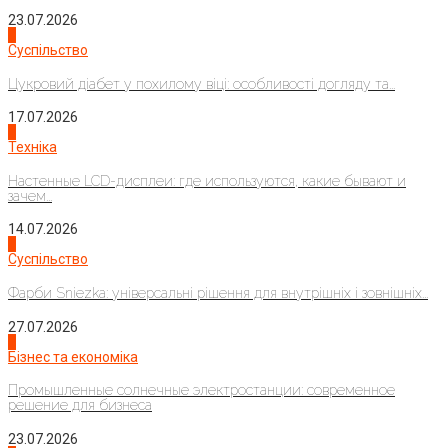
23.07.2026
3
Суспільство
Цукровий діабет у похилому віці: особливості догляду та...
17.07.2026
4
Техніка
Настенные LCD-дисплеи: где используются, какие бывают и
зачем...
14.07.2026
1
Суспільство
Фарби Sniezka: універсальні рішення для внутрішніх і зовнішніх...
27.07.2026
2
Бізнес та економіка
Промышленные солнечные электростанции: современное
решение для бизнеса
23.07.2026