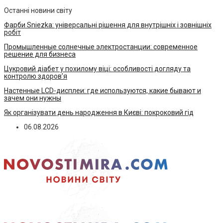
Останні новини світу
Фарби Sniezka: універсальні рішення для внутрішніх і зовнішніх
робіт
Промышленные солнечные электростанции: современное
решение для бизнеса
Цукровий діабет у похилому віці: особливості догляду та
контролю здоров’я
Настенные LCD-дисплеи: где используются, какие бывают и
зачем они нужны
Як організувати день народження в Києві: покроковий гід
06.08.2026