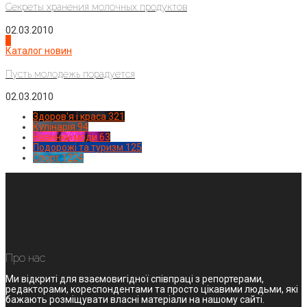
Секреты хранения молочных продуктов
02.03.2010
4
Каталог новин
Пусть молодежь порадуется
02.03.2010
Здоров'я і краса
321
Кулінарія
94
Новинки моди
63
Подорожі та туризм
125
Спорт
1224
Про нас
Ми відкриті для взаємовигідної співпраці з репортерами,
редакторами, кореспондентами та просто цікавими людьми, які
бажають розміщувати власні матеріали на нашому сайті.