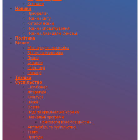
Контакти
Новини
Прес-релізи
Новини світу
Каталог новин
Новини оподаткування
Новини, Скандали, Сенсації
Політика
Бізнес
Міжнародна економіка
Бізнес та економіка
Право
Фінанси
Інвестиції
Іновації
Техніка
Суспільство
Шоу-бізнес
Література
Культура
Наука
Освіта
Події та кримінальна хроніка
Навчальні програми
Психологія взаємовідносин
Автомобіль та суспільство
Театр
Пригоди