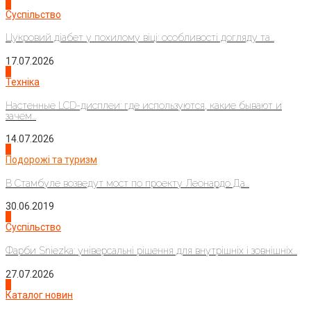
3
Суспільство
Цукровий діабет у похилому віці: особливості догляду та...
17.07.2026
4
Техніка
Настенные LCD-дисплеи: где используются, какие бывают и
зачем...
14.07.2026
1
Подорожі та туризм
В Стамбуле возведут мост по проекту Леонардо Да...
30.06.2019
2
Суспільство
Фарби Sniezka: універсальні рішення для внутрішніх і зовнішніх...
27.07.2026
3
Каталог новин