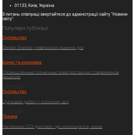
01133, Київ, Україна
З питань співпраці звертайтеся до адміністрації сайту "Новини
світу".
Популярні публікації
Суспільство
Фарби Sniezka: універсальні рішення для
27.07.2026
Бізнес та економіка
Промышленные солнечные электростанции: современное
решение
23.07.2026
Суспільство
Цукровий діабет у похилому віці:
17.07.2026
Техніка
Настенные LCD-дисплеи: где используются, какие