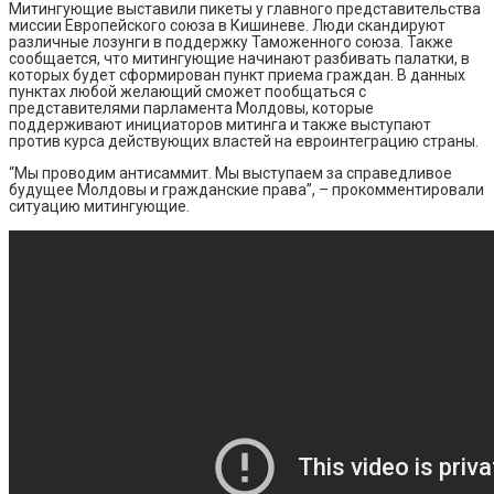
Митингующие выставили пикеты у главного представительства
миссии Европейского союза в Кишиневе. Люди скандируют
различные лозунги в поддержку Таможенного союза. Также
сообщается, что митингующие начинают разбивать палатки, в
которых будет сформирован пункт приема граждан. В данных
пунктах любой желающий сможет пообщаться с
представителями парламента Молдовы, которые
поддерживают инициаторов митинга и также выступают
против курса действующих властей на евроинтеграцию страны.
“Мы проводим антисаммит. Мы выступаем за справедливое
будущее Молдовы и гражданские права”, – прокомментировали
ситуацию митингующие.