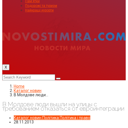
Пам’ятки
Подорожі та туризм
Найкращі курорти
X
Home
Каталог новин
В Молдове люди…
В Молдове люди вышли на улицы с
требованием отказаться от евроинтеграции
Каталог новин
Політика
Політика і право
28.11.2013