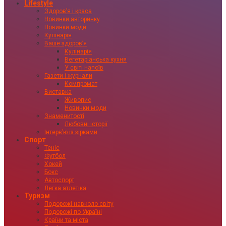
Lifestyle
Здоровʼя і краса
Новинки авторинку
Новинки моди
Кулінарія
Ваше здоровʼя
Кулінарія
Вегетаріанська кухня
У світі напоїв
Газети і журнали
Компромат
Виставка
Живопис
Новинки моди
Знаменитості
Любовні історії
Інтервʼю із зірками
Спорт
Теніс
Футбол
Хокей
Бокс
Автоспорт
Легка атлетіка
Туризм
Подорожі навколо світу
Подорожі по Україні
Країни та міста