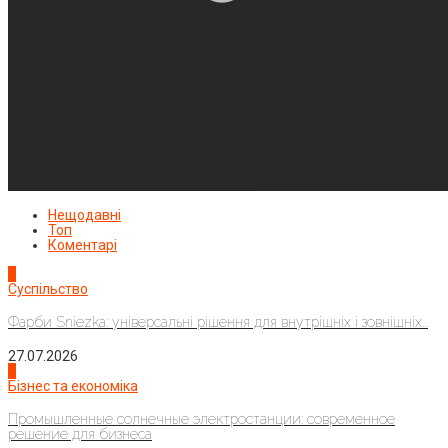
Нещодавні
Топ
Коментарі
1
Суспільство
Фарби Sniezka: універсальні рішення для внутрішніх і зовнішніх...
27.07.2026
2
Бізнес та економіка
Промышленные солнечные электростанции: современное
решение для бизнеса