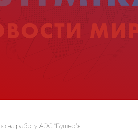
ло на работу АЭС “Бушер”»