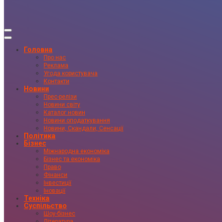
Головна
Про нас
Реклама
Угода користувача
Контакти
Новини
Прес-релізи
Новини світу
Каталог новин
Новини оподаткування
Новини, Скандали, Сенсації
Політика
Бізнес
Міжнародна економіка
Бізнес та економіка
Право
Фінанси
Інвестиції
Іновації
Техніка
Суспільство
Шоу-бізнес
Література