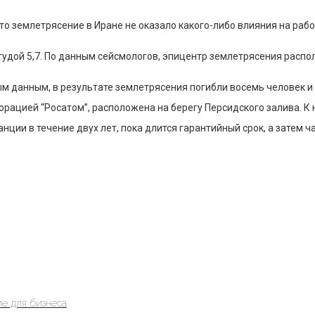
о землетрясение в Иране не оказало какого-либо влияния на рабо
дой 5,7. По данным сейсмологов, эпицентр землетрясения распола
м данным, в результате землетрясения погибли восемь человек и 
рацией “Росатом”, расположена на берегу Персидского залива. К
анции в течение двух лет, пока длится гарантийный срок, а затем
е для бизнеса