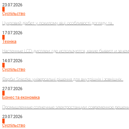
23.07.2026
3
Суспільство
Цукровий діабет у похилому віці: особливості догляду та...
17.07.2026
4
Техніка
Настенные LCD-дисплеи: где используются, какие бывают и зачем..
14.07.2026
1
Суспільство
Фарби Sniezka: універсальні рішення для внутрішніх і зовнішніх...
27.07.2026
2
Бізнес та економіка
Промышленные солнечные электростанции: современное решени
23.07.2026
3
Суспільство