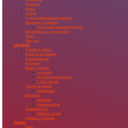
Культура
Наука
Освіта
Події та кримінальна хроніка
Навчальні програми
Психологія взаємовідносин
Автомобіль та суспільство
Театр
Пригоди
Lifestyle
Здоровʼя і краса
Новинки авторинку
Новинки моди
Кулінарія
Ваше здоровʼя
Кулінарія
Вегетаріанська кухня
У світі напоїв
Газети і журнали
Компромат
Виставка
Живопис
Новинки моди
Знаменитості
Любовні історії
Інтервʼю із зірками
Спорт
Теніс