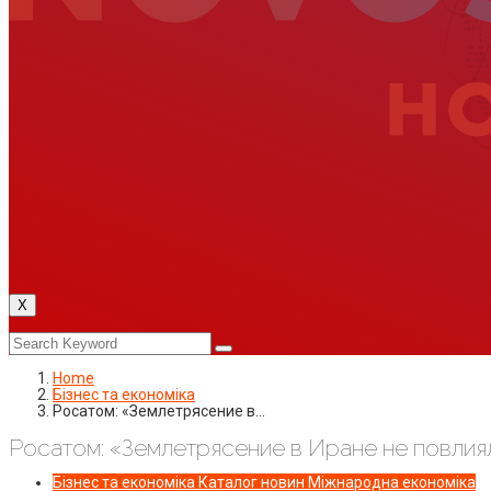
X
Home
Бізнес та економіка
Росатом: «Землетрясение в…
Росатом: «Землетрясение в Иране не повлия
Бізнес та економіка
Каталог новин
Міжнародна економіка