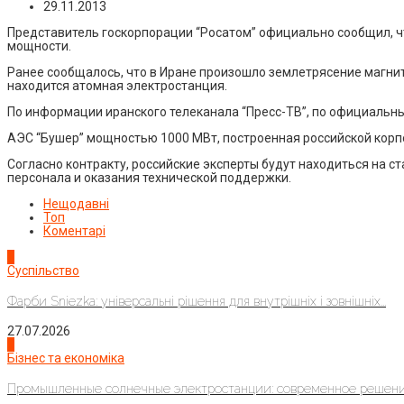
29.11.2013
Представитель госкорпорации “Росатом” официально сообщил, чт
мощности.
Ранее сообщалось, что в Иране произошло землетрясение магниту
находится атомная электростанция.
По информации иранского телеканала “Пресс-ТВ”, по официальны
АЭС “Бушер” мощностью 1000 МВт, построенная российской корпо
Согласно контракту, российские эксперты будут находиться на ст
персонала и оказания технической поддержки.
Нещодавні
Топ
Коментарі
1
Суспільство
Фарби Sniezka: універсальні рішення для внутрішніх і зовнішніх...
27.07.2026
2
Бізнес та економіка
Промышленные солнечные электростанции: современное решени