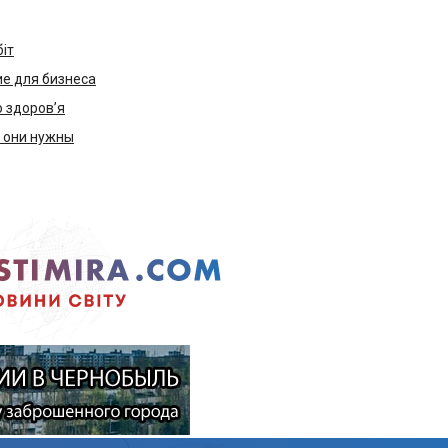
біт
е для бизнеса
ю здоров’я
м они нужны