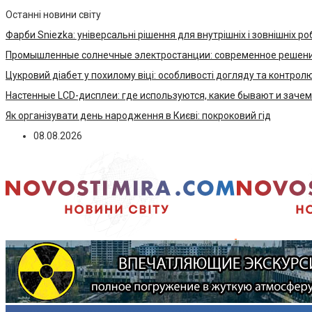
Останні новини світу
Фарби Sniezka: універсальні рішення для внутрішніх і зовнішніх ро
Промышленные солнечные электростанции: современное решени
Цукровий діабет у похилому віці: особливості догляду та контрол
Настенные LCD-дисплеи: где используются, какие бывают и заче
Як організувати день народження в Києві: покроковий гід
08.08.2026