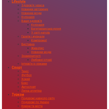
Lifestyle
Здоровʼя і краса
Новинки авторинку
Новинки моди
Кулінарія
Ваше здоровʼя
Кулінарія
Вегетаріанська кухня
У світі напоїв
Газети і журнали
Компромат
Виставка
Живопис
Новинки моди
Знаменитості
Любовні історії
Інтервʼю із зірками
Спорт
Теніс
Футбол
Хокей
Бокс
Автоспорт
Легка атлетіка
Туризм
Подорожі навколо світу
Подорожі по Україні
Країни та міста