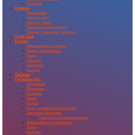
Контакти
Новини
Прес-релізи
Новини світу
Каталог новин
Новини оподаткування
Новини, Скандали, Сенсації
Політика
Бізнес
Міжнародна економіка
Бізнес та економіка
Право
Фінанси
Інвестиції
Іновації
Техніка
Суспільство
Шоу-бізнес
Література
Культура
Наука
Освіта
Події та кримінальна хроніка
Навчальні програми
Психологія взаємовідносин
Автомобіль та суспільство
Театр
Пригоди