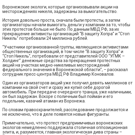
Воронежские экологи, которые организовывали акции на
месторождениях никеля, задержаны за вымогательство.
История довольно проста, сначала были протесты, а затем
организаторы начали вымогать деньги у компании за то, чтобы
этих протестов больше не было. По данным МВД РФ, за их
прекращение активисты организаций “В защиту Хопра” и “Стоп
Никель” потребовали 24 миллиона рублей.
“Участники организованной группы, являющиеся активистами
общественных организаций, в том числе “В защиту Хопра” и
“Стоп Никель”, потребовали от представителей ООО “УГМК –
Холдинг” денежные средства за прекращения протестных
акций на участках медно-никеливых месторождений
федерального значения в Воронежской области”, – рассказал
сотрудник пресс-центра МВД РФ Владимир Коновалов.
Один из организаторов акций уже получил девять миллионов от
компании на свой счет и сразу же купил себе дорогой
автомобиль. При передаче очередного транша, уже наличными,
он был задержан. Вскоре с поличным был пойман и его
подельник, казачий атаман из Воронежа.
По словам правоохранителей, расследование продолжается и
не исключено, что в деле появятся новые фигуранты.
Примечательно, что протест предприимчивых воронежских
экологов немедленно поддержала столичная оппозиционная
элита, и, разумеется, главная экологическая дива страны –