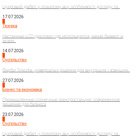
Цукровий діабет у похилому віці: особливості догляду та...
17.07.2026
4
Техніка
Настенные LCD-дисплеи: где используются, какие бывают и
зачем...
14.07.2026
1
Суспільство
Фарби Sniezka: універсальні рішення для внутрішніх і зовнішніх...
27.07.2026
2
Бізнес та економіка
Промышленные солнечные электростанции: современное
решение для бизнеса
23.07.2026
3
Суспільство
Цукровий діабет у похилому віці: особливості догляду та...