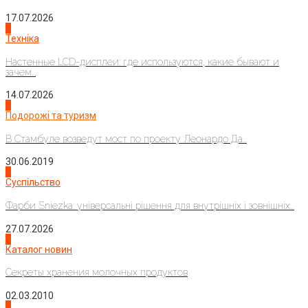
17.07.2026
4
Техніка
Настенные LCD-дисплеи: где используются, какие бывают и
зачем...
14.07.2026
1
Подорожі та туризм
В Стамбуле возведут мост по проекту Леонардо Да...
30.06.2019
2
Суспільство
Фарби Sniezka: універсальні рішення для внутрішніх і зовнішніх...
27.07.2026
3
Каталог новин
Секреты хранения молочных продуктов
02.03.2010
4