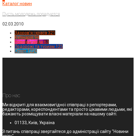
Каталог новин
Пусть молодежь порадуется
02.03.2010
Здоров'я і краса
321
Кулінарія
94
Новинки моди
63
Подорожі та туризм
125
Спорт
1224
Про нас
Ми відкриті для взаємовигідної співпраці з репортерами,
редакторами, кореспондентами та просто цікавими людьми, які
бажають розміщувати власні матеріали на нашому сайті.
01133, Київ, Україна
З питань співпраці звертайтеся до адміністрації сайту "Новини
світу".