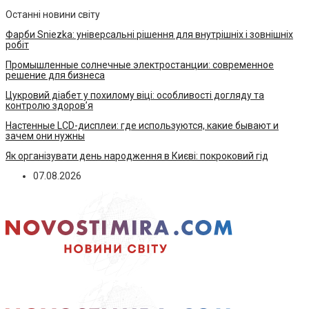
Останні новини світу
Фарби Sniezka: універсальні рішення для внутрішніх і зовнішніх
робіт
Промышленные солнечные электростанции: современное
решение для бизнеса
Цукровий діабет у похилому віці: особливості догляду та
контролю здоров’я
Настенные LCD-дисплеи: где используются, какие бывают и
зачем они нужны
Як організувати день народження в Києві: покроковий гід
07.08.2026