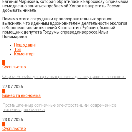
Евгения Чирикова, которая обратилась к Евросоюзу с призывом
немедленно заняться проблемой Хопра и запретить России
добывать никель.
Помимо этого сотрудники правоохранительных органов
выяснили, что идейным вдохновителем деятельности экологов
в Воронеже является некий Константин Рубахин, бывший
помощник депутата Госдумы справедливоросса Ильи
Пономарёва.
Нещодавні
Топ
Коментарі
1
Суспільство
Фарби Sniezka: універсальні рішення для внутрішніх і зовнішніх...
27.07.2026
2
Бізнес та економіка
Промышленные солнечные электростанции: современное
решение для бизнеса
23.07.2026
3
Суспільство