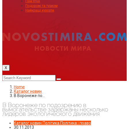
Пам’ятки
Подорожі та туризм
Найкращі курорти
X
Home
Каталог новин
В Воронеже по…
В Воронеже по подозрению в
вымогательстве задержаны несколько
лидеров экологического движения
Каталог новин
Політика
Політика і право
30.11.2013