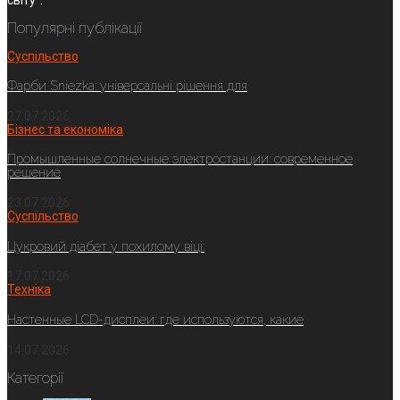
Популярні публікації
Суспільство
Фарби Sniezka: універсальні рішення для
27.07.2026
Бізнес та економіка
Промышленные солнечные электростанции: современное
решение
23.07.2026
Суспільство
Цукровий діабет у похилому віці:
17.07.2026
Техніка
Настенные LCD-дисплеи: где используются, какие
14.07.2026
Категорії