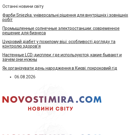
Останні новини світу
Фарби Sniezka: універсальні рішення для внутрішніх і зовнішніх
робіт
Промышленные солнечные электростанции: современное
решение для бизнеса
Цукровий діабет у похилому віці: особливості догляду та
контролю здоров’я
Настенные LCD-дисплеи: где используются, какие бывают и
зачем они нужны
Як організувати день народження в Києві: покроковий гід
06.08.2026