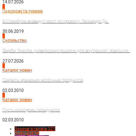
14.07.2026
1
Подорожі та туризм
В Стамбуле возведут мост по проекту Леонардо Да...
30.06.2019
2
Суспільство
Фарби Sniezka: універсальні рішення для внутрішніх і зовнішніх...
27.07.2026
3
Каталог новин
Секреты хранения молочных продуктов
02.03.2010
4
Каталог новин
Пусть молодежь порадуется
02.03.2010
Здоров'я і краса
321
Кулінарія
94