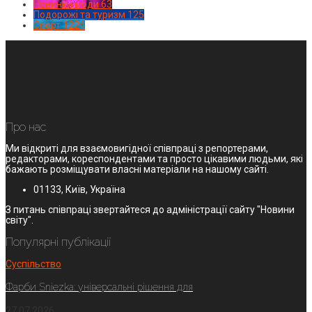
Новинки моди
63
Подорожі та туризм
125
Спорт
1224
Про нас
Ми відкриті для взаємовигідної співпраці з репортерами,
редакторами, кореспондентами та просто цікавими людьми, які
бажають розміщувати власні матеріали на нашому сайті.
01133, Київ, Україна
З питань співпраці звертайтеся до адміністрації сайту "Новини
світу".
Популярні публікації
Суспільство
Фарби Sniezka: універсальні рішення для
27.07.2026