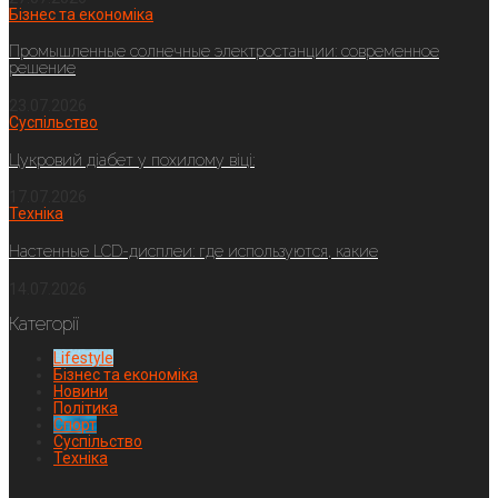
Бізнес та економіка
Промышленные солнечные электростанции: современное
решение
23.07.2026
Суспільство
Цукровий діабет у похилому віці:
17.07.2026
Техніка
Настенные LCD-дисплеи: где используются, какие
14.07.2026
Категорії
Lifestyle
Бізнес та економіка
Новини
Політика
Спорт
Суспільство
Техніка