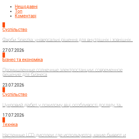
Нещодавні
Топ
Коментарі
1
Суспільство
Фарби Sniezka: універсальні рішення для внутрішніх і зовнішніх...
27.07.2026
2
Бізнес та економіка
Промышленные солнечные электростанции: современное
решение для бизнеса
23.07.2026
3
Суспільство
Цукровий діабет у похилому віці: особливості догляду та...
17.07.2026
4
Техніка
Настенные LCD-дисплеи: где используются, какие бывают и