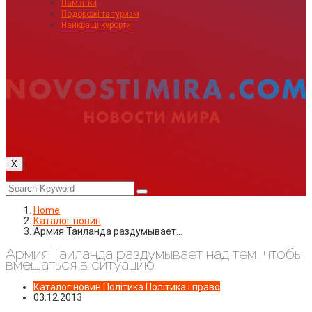
Пам’ятки
Подорожі та туризм
Найкращі курорти
X
Home
Каталог новин
Армия Таиланда раздумывает…
Армия Таиланда раздумывает над тем, чтобы
вмешаться в ситуацию
Каталог новин
Політика
Політика і право
03.12.2013