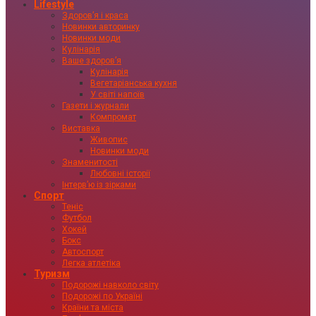
Lifestyle
Здоровʼя і краса
Новинки авторинку
Новинки моди
Кулінарія
Ваше здоровʼя
Кулінарія
Вегетаріанська кухня
У світі напоїв
Газети і журнали
Компромат
Виставка
Живопис
Новинки моди
Знаменитості
Любовні історії
Інтервʼю із зірками
Спорт
Теніс
Футбол
Хокей
Бокс
Автоспорт
Легка атлетіка
Туризм
Подорожі навколо світу
Подорожі по Україні
Країни та міста