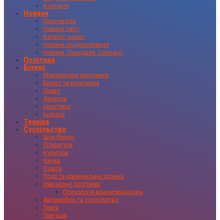
Контакти
Новини
Прес-релізи
Новини світу
Каталог новин
Новини оподаткування
Новини, Скандали, Сенсації
Політика
Бізнес
Міжнародна економіка
Бізнес та економіка
Право
Фінанси
Інвестиції
Іновації
Техніка
Суспільство
Шоу-бізнес
Література
Культура
Наука
Освіта
Події та кримінальна хроніка
Навчальні програми
Психологія взаємовідносин
Автомобіль та суспільство
Театр
Пригоди