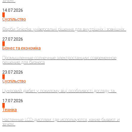
зачем...
14.07.2026
1
Суспільство
Фарби Sniezka: універсальні рішення для внутрішніх і зовнішніх...
27.07.2026
2
Бізнес та економіка
Промышленные солнечные электростанции: современное
решение для бизнеса
23.07.2026
3
Суспільство
Цукровий діабет у похилому віці: особливості догляду та...
17.07.2026
4
Техніка
Настенные LCD-дисплеи: где используются, какие бывают и
зачем...