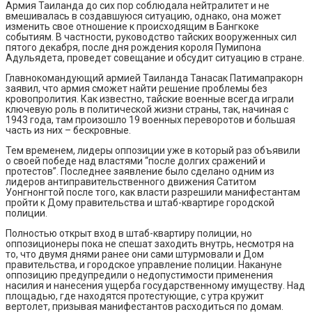
Армия Таиланда до сих пор соблюдала нейтралитет и не
вмешивалась в создавшуюся ситуацию, однако, она может
изменить свое отношение к происходящим в Бангкоке
событиям. В частности, руководство тайских вооруженных сил
пятого декабря, после дня рождения короля Пумипона
Адульядета, проведет совещание и обсудит ситуацию в стране.
Главнокомандующий армией Таиланда Танасак Патимапракорн
заявил, что армия сможет найти решение проблемы без
кровопролития. Как известно, тайские военные всегда играли
ключевую роль в политической жизни страны, так, начиная с
1943 года, там произошло 19 военных переворотов и большая
часть из них – бескровные.
Тем временем, лидеры оппозиции уже в который раз объявили
о своей победе над властями “после долгих сражений и
протестов”. Последнее заявление было сделано одним из
лидеров антиправительственного движения Сатитом
Уонгнонгтой после того, как власти разрешили манифестантам
пройти к Дому правительства и штаб-квартире городской
полиции.
Полностью открыт вход в штаб-квартиру полиции, но
оппозиционеры пока не спешат заходить внутрь, несмотря на
то, что двумя днями ранее они сами штурмовали и Дом
правительства, и городское управление полиции. Накануне
оппозицию предупредили о недопустимости применения
насилия и нанесения ущерба государственному имуществу. Над
площадью, где находятся протестующие, с утра кружит
вертолет, призывая манифестантов расходиться по домам.