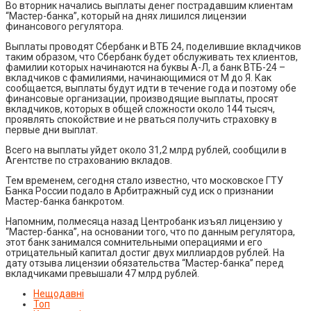
Во вторник начались выплаты денег пострадавшим клиентам
“Мастер-банка”, который на днях лишился лицензии
финансового регулятора.
Выплаты проводят Сбербанк и ВТБ 24, поделившие вкладчиков
таким образом, что Сбербанк будет обслуживать тех клиентов,
фамилии которых начинаются на буквы А-Л, а банк ВТБ-24 –
вкладчиков с фамилиями, начинающимися от М до Я. Как
сообщается, выплаты будут идти в течение года и поэтому обе
финансовые организации, производящие выплаты, просят
вкладчиков, которых в общей сложности около 144 тысяч,
проявлять спокойствие и не рваться получить страховку в
первые дни выплат.
Всего на выплаты уйдет около 31,2 млрд рублей, сообщили в
Агентстве по страхованию вкладов.
Тем временем, сегодня стало известно, что московское ГТУ
Банка России подало в Арбитражный суд иск о признании
Мастер-банка банкротом.
Напомним, полмесяца назад Центробанк изъял лицензию у
“Мастер-банка”, на основании того, что по данным регулятора,
этот банк занимался сомнительными операциями и его
отрицательный капитал достиг двух миллиардов рублей. На
дату отзыва лицензии обязательства “Мастер-банка” перед
вкладчиками превышали 47 млрд рублей.
Нещодавні
Топ