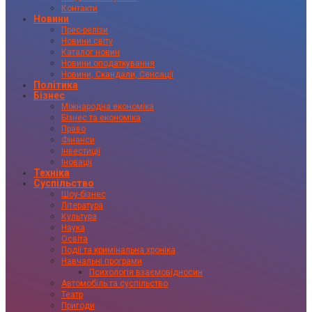
Контакти
Новини
Прес-релізи
Новини світу
Каталог новин
Новини оподаткування
Новини, Скандали, Сенсації
Політика
Бізнес
Міжнародна економіка
Бізнес та економіка
Право
Фінанси
Інвестиції
Іновації
Техніка
Суспільство
Шоу-бізнес
Література
Культура
Наука
Освіта
Події та кримінальна хроніка
Навчальні програми
Психологія взаємовідносин
Автомобіль та суспільство
Театр
Пригоди