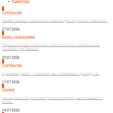
Коментарі
1
Суспільство
Фарби Sniezka: універсальні рішення для внутрішніх і зовнішніх...
27.07.2026
2
Бізнес та економіка
Промышленные солнечные электростанции: современное
решение для бизнеса
23.07.2026
3
Суспільство
Цукровий діабет у похилому віці: особливості догляду та...
17.07.2026
4
Техніка
Настенные LCD-дисплеи: где используются, какие бывают и
зачем...
14.07.2026