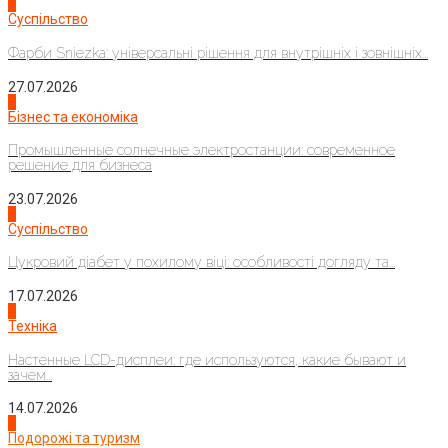
1
Суспільство
Фарби Sniezka: універсальні рішення для внутрішніх і зовнішніх...
27.07.2026
2
Бізнес та економіка
Промышленные солнечные электростанции: современное
решение для бизнеса
23.07.2026
3
Суспільство
Цукровий діабет у похилому віці: особливості догляду та...
17.07.2026
4
Техніка
Настенные LCD-дисплеи: где используются, какие бывают и
зачем...
14.07.2026
1
Подорожі та туризм