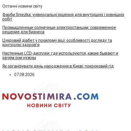
Останні новини світу
Фарби Sniezka: універсальні рішення для внутрішніх і зовнішніх
робіт
Промышленные солнечные электростанции: современное
решение для бизнеса
Цукровий діабет у похилому віці: особливості догляду та
контролю здоров’я
Настенные LCD-дисплеи: где используются, какие бывают и
зачем они нужны
Як організувати день народження в Києві: покроковий гід
07.08.2026