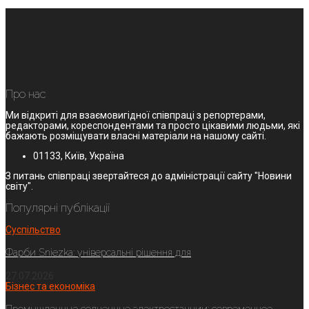
Про нас
Ми відкриті для взаємовигідної співпраці з репортерами,
редакторами, кореспондентами та просто цікавими людьми, які
бажають розміщувати власні матеріали на нашому сайті.
01133, Київ, Україна
З питань співпраці звертайтеся до адміністрації сайту "Новини
світу".
Популярні публікації
Суспільство
Фарби Sniezka: універсальні рішення для
27.07.2026
Бізнес та економіка