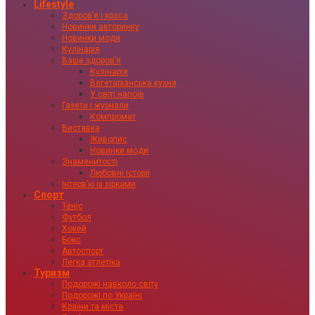
Lifestyle
Здоровʼя і краса
Новинки авторинку
Новинки моди
Кулінарія
Ваше здоровʼя
Кулінарія
Вегетаріанська кухня
У світі напоїв
Газети і журнали
Компромат
Виставка
Живопис
Новинки моди
Знаменитості
Любовні історії
Інтервʼю із зірками
Спорт
Теніс
Футбол
Хокей
Бокс
Автоспорт
Легка атлетіка
Туризм
Подорожі навколо світу
Подорожі по Україні
Країни та міста