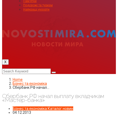
Пам’ятки
Подорожі та туризм
Найкращі курорти
X
Home
Бізнес та економіка
Сбербанк РФ начал…
Сбербанк РФ начал выплату вкладчикам
«Мастер-банка»
Бізнес та економіка
Каталог новин
04.12.2013