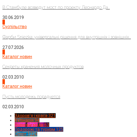
В Стамбуле возведут мост по проекту Леонардо Да...
30.06.2019
2
Суспільство
Фарби Sniezka: універсальні рішення для внутрішніх і зовнішніх...
27.07.2026
3
Каталог новин
Секреты хранения молочных продуктов
02.03.2010
4
Каталог новин
Пусть молодежь порадуется
02.03.2010
Здоров'я і краса
321
Кулінарія
94
Новинки моди
63
Подорожі та туризм
125
Спорт
1224