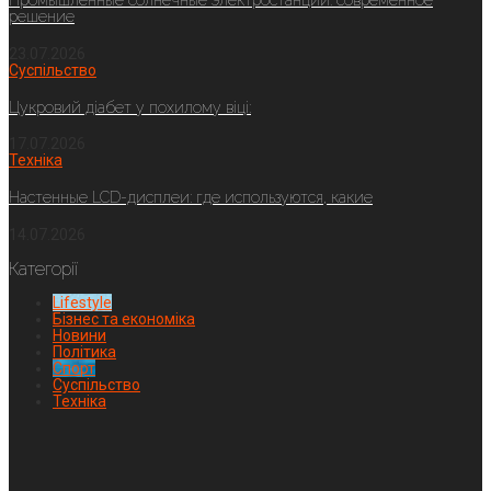
Промышленные солнечные электростанции: современное
решение
23.07.2026
Суспільство
Цукровий діабет у похилому віці:
17.07.2026
Техніка
Настенные LCD-дисплеи: где используются, какие
14.07.2026
Категорії
Lifestyle
Бізнес та економіка
Новини
Політика
Спорт
Суспільство
Техніка