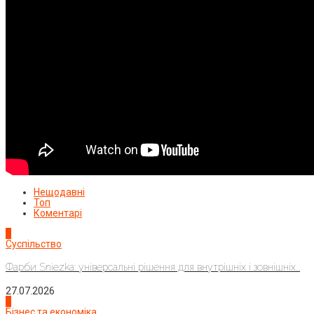
Нещодавні
Топ
Коментарі
1
Суспільство
Фарби Sniezka: універсальні рішення для внутрішніх і зовнішніх...
27.07.2026
2
Бізнес та економіка