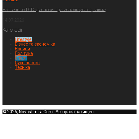
Настенные LCD-дисплеи: где используются, какие
14.07.2026
Категорії
Lifestyle
Бізнес та економіка
Новини
Політика
Спорт
Суспільство
Техніка
© 2026, Novostimira.Com | Усі права захищені