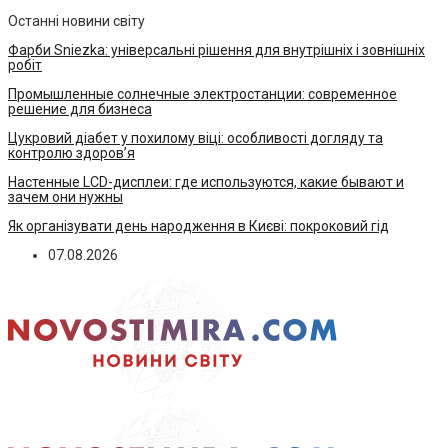
Останні новини світу
Фарби Sniezka: універсальні рішення для внутрішніх і зовнішніх
робіт
Промышленные солнечные электростанции: современное
решение для бизнеса
Цукровий діабет у похилому віці: особливості догляду та
контролю здоров’я
Настенные LCD-дисплеи: где используются, какие бывают и
зачем они нужны
Як організувати день народження в Києві: покроковий гід
07.08.2026