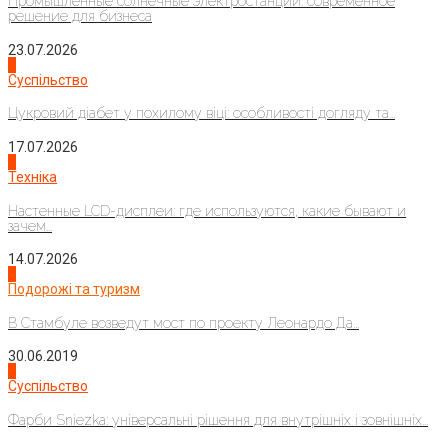
Промышленные солнечные электростанции: современное
решение для бизнеса
23.07.2026
3
Суспільство
Цукровий діабет у похилому віці: особливості догляду та...
17.07.2026
4
Техніка
Настенные LCD-дисплеи: где используются, какие бывают и
зачем...
14.07.2026
1
Подорожі та туризм
В Стамбуле возведут мост по проекту Леонардо Да...
30.06.2019
2
Суспільство
Фарби Sniezka: універсальні рішення для внутрішніх і зовнішніх...