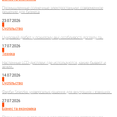
Промышленные солнечные электростанции: современное
решение для бизнеса
23.07.2026
3
Суспільство
Цукровий діабет у похилому віці: особливості догляду та...
17.07.2026
4
Техніка
Настенные LCD-дисплеи: где используются, какие бывают и
зачем...
14.07.2026
1
Суспільство
Фарби Sniezka: універсальні рішення для внутрішніх і зовнішніх...
27.07.2026
2
Бізнес та економіка