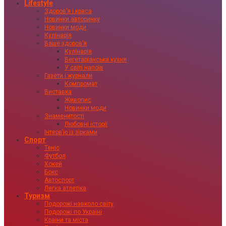
Lifestyle
Здоровʼя і краса
Новинки авторинку
Новинки моди
Кулінарія
Ваше здоровʼя
Кулінарія
Вегетаріанська кухня
У світі напоїв
Газети і журнали
Компромат
Виставка
Живопис
Новинки моди
Знаменитості
Любовні історії
Інтервʼю із зірками
Спорт
Теніс
Футбол
Хокей
Бокс
Автоспорт
Легка атлетіка
Туризм
Подорожі навколо світу
Подорожі по Україні
Країни та міста