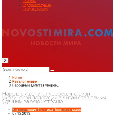
Пам’ятки
Подорожі та туризм
Найкращі курорти
X
Home
Каталог новин
Народный депутат уверен,…
Народный депутат уверен, что визит
украинской делегации в Китай стал самым
удачным за всю историю
Каталог новин
Політика
Політика і право
07.12.2013