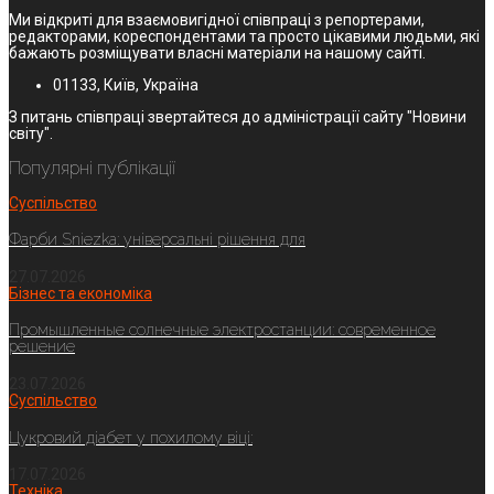
Ми відкриті для взаємовигідної співпраці з репортерами,
редакторами, кореспондентами та просто цікавими людьми, які
бажають розміщувати власні матеріали на нашому сайті.
01133, Київ, Україна
З питань співпраці звертайтеся до адміністрації сайту "Новини
світу".
Популярні публікації
Суспільство
Фарби Sniezka: універсальні рішення для
27.07.2026
Бізнес та економіка
Промышленные солнечные электростанции: современное
решение
23.07.2026
Суспільство
Цукровий діабет у похилому віці:
17.07.2026
Техніка