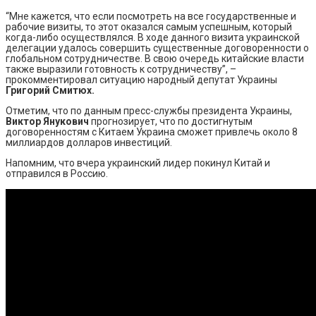
“Мне кажется, что если посмотреть на все государственные и
рабочие визиты, то этот оказался самым успешным, который
когда-либо осуществлялся. В ходе данного визита украинской
делегации удалось совершить существенные договоренности о
глобальном сотрудничестве. В свою очередь китайские власти
также выразили готовность к сотрудничеству”, –
прокомментировал ситуацию народный депутат Украины
Григорий Смитюх.
Отметим, что по данным пресс-службы президента Украины,
Виктор Янукович
прогнозирует, что по достигнутым
договоренностям с Китаем Украина сможет привлечь около 8
миллиардов долларов инвестиций.
Напомним, что вчера украинский лидер покинул Китай и
отправился в Россию.