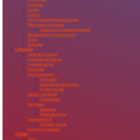
Культура
Наука
Освіта
Події та кримінальна хроніка
Навчальні програми
Психологія взаємовідносин
Автомобіль та суспільство
Театр
Пригоди
Lifestyle
Здоровʼя і краса
Новинки авторинку
Новинки моди
Кулінарія
Ваше здоровʼя
Кулінарія
Вегетаріанська кухня
У світі напоїв
Газети і журнали
Компромат
Виставка
Живопис
Новинки моди
Знаменитості
Любовні історії
Інтервʼю із зірками
Спорт
Теніс