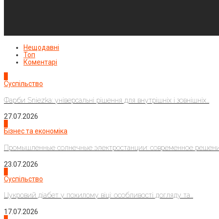
Нещодавні
Топ
Коментарі
1
Суспільство
Фарби Sniezka: універсальні рішення для внутрішніх і зовнішніх...
27.07.2026
2
Бізнес та економіка
Промышленные солнечные электростанции: современное решени
23.07.2026
3
Суспільство
Цукровий діабет у похилому віці: особливості догляду та...
17.07.2026
4