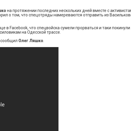
шко
на протяжении последних нескольких дней вместе с активиста
рил о том, что спецотряды намереваются отправить из Василькова 
це в Facebook, что спецвойска сумели прорваться и таки покинули
 силовикам на Одесской трассе.
– сообщил
Олег Ляшко
.