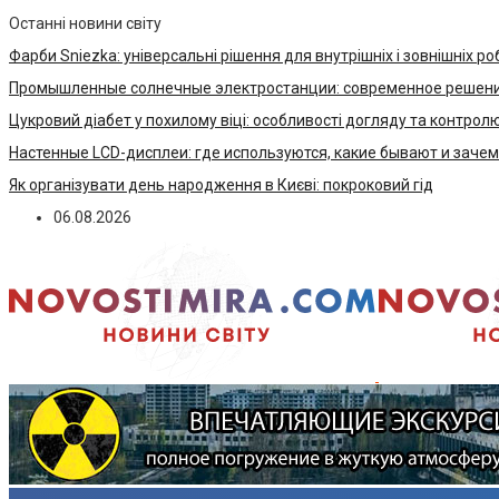
Останні новини світу
Фарби Sniezka: універсальні рішення для внутрішніх і зовнішніх ро
Промышленные солнечные электростанции: современное решени
Цукровий діабет у похилому віці: особливості догляду та контрол
Настенные LCD-дисплеи: где используются, какие бывают и заче
Як організувати день народження в Києві: покроковий гід
06.08.2026