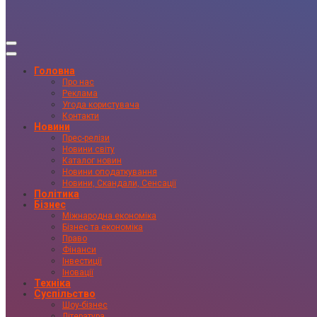
Головна
Про нас
Реклама
Угода користувача
Контакти
Новини
Прес-релізи
Новини світу
Каталог новин
Новини оподаткування
Новини, Скандали, Сенсації
Політика
Бізнес
Міжнародна економіка
Бізнес та економіка
Право
Фінанси
Інвестиції
Іновації
Техніка
Суспільство
Шоу-бізнес
Література