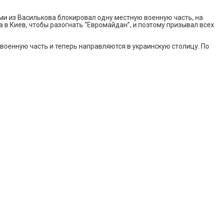
ми из Василькова блокировал одну местную военную часть, на
в Киев, чтобы разогнать “Евромайдан”, и поэтому призывал всех
 военную часть и теперь направляются в украинскую столицу. По