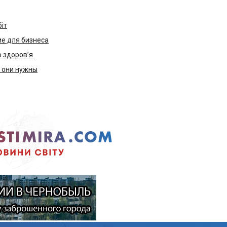
біт
е для бизнеса
ю здоров’я
м они нужны