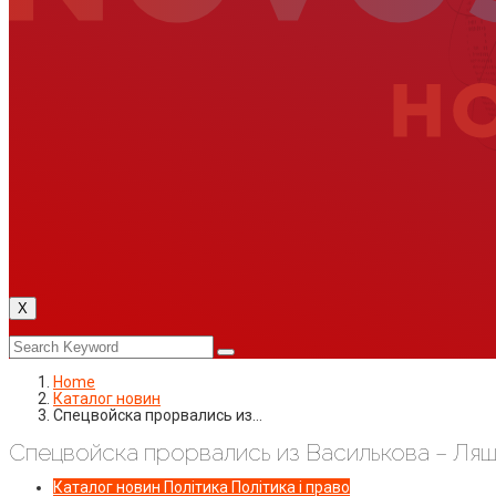
X
Home
Каталог новин
Спецвойска прорвались из…
Спецвойска прорвались из Василькова – Ля
Каталог новин
Політика
Політика і право