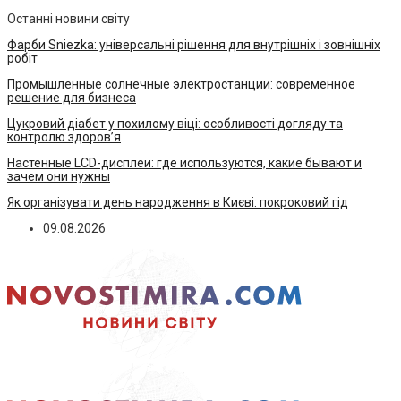
Останні новини світу
Фарби Sniezka: універсальні рішення для внутрішніх і зовнішніх
робіт
Промышленные солнечные электростанции: современное
решение для бизнеса
Цукровий діабет у похилому віці: особливості догляду та
контролю здоров’я
Настенные LCD-дисплеи: где используются, какие бывают и
зачем они нужны
Як організувати день народження в Києві: покроковий гід
09.08.2026