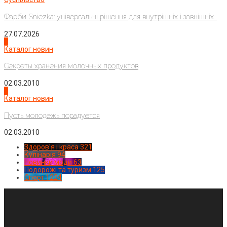
Фарби Sniezka: універсальні рішення для внутрішніх і зовнішніх...
27.07.2026
3
Каталог новин
Секреты хранения молочных продуктов
02.03.2010
4
Каталог новин
Пусть молодежь порадуется
02.03.2010
Здоров'я і краса
321
Кулінарія
94
Новинки моди
63
Подорожі та туризм
125
Спорт
1224