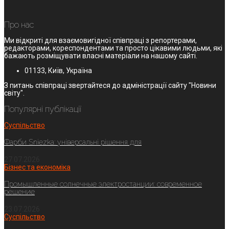
Про нас
Ми відкриті для взаємовигідної співпраці з репортерами,
редакторами, кореспондентами та просто цікавими людьми, які
бажають розміщувати власні матеріали на нашому сайті.
01133, Київ, Україна
З питань співпраці звертайтеся до адміністрації сайту "Новини
світу".
Популярні публікації
Суспільство
Фарби Sniezka: універсальні рішення для
27.07.2026
Бізнес та економіка
Промышленные солнечные электростанции: современное
решение
23.07.2026
Суспільство