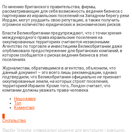
По мнению британского правительства, фирмы,
рассматривающие для себя возможность ведения бизнеса с
партнёрами из израильских поселений на Западном берегу реки
Иордан, могут ухудшить свою репутацию, а также получить
огромное количество юридических и экономических рисков.
Власти Великобритании предупреждают, что с точки зрения
международного права израильские поселения на
оккупированных территориях считаются незаконными.
Агентство по торговле и инвестициям Великобритании даже
опубликовало предостережение для британских компаний, в
котором сообщается о рисках ведения бизнеса в этих
поселениях.
Журналистам, обратившимся в агентство, объяснили, что
данный документ – это всего лишь рекомендации, однако
подтвердили, что Великобритания официально не признает
оккупированные земли, на которых строят поселения,
территорией Израиля. Кроме того, Лондон считает, что
компании должны уважать права человека.
Нещодавні
Топ
Коментарі
1
Суспільство
Фарби Sniezka: універсальні рішення для внутрішніх і зовнішніх...