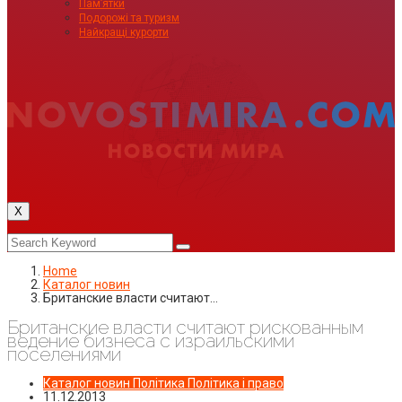
Пам’ятки
Подорожі та туризм
Найкращі курорти
X
Home
Каталог новин
Британские власти считают…
Британские власти считают рискованным
ведение бизнеса с израильскими
поселениями
Каталог новин
Політика
Політика і право
11.12.2013