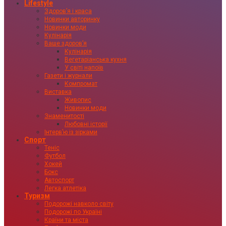
Lifestyle
Здоровʼя і краса
Новинки авторинку
Новинки моди
Кулінарія
Ваше здоровʼя
Кулінарія
Вегетаріанська кухня
У світі напоїв
Газети і журнали
Компромат
Виставка
Живопис
Новинки моди
Знаменитості
Любовні історії
Інтервʼю із зірками
Спорт
Теніс
Футбол
Хокей
Бокс
Автоспорт
Легка атлетіка
Туризм
Подорожі навколо світу
Подорожі по Україні
Країни та міста