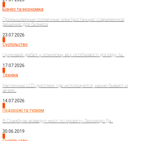
2
Бізнес та економіка
Промышленные солнечные электростанции: современное
решение для бизнеса
23.07.2026
3
Суспільство
Цукровий діабет у похилому віці: особливості догляду та...
17.07.2026
4
Техніка
Настенные LCD-дисплеи: где используются, какие бывают и
зачем...
14.07.2026
1
Подорожі та туризм
В Стамбуле возведут мост по проекту Леонардо Да...
30.06.2019
2
Суспільство