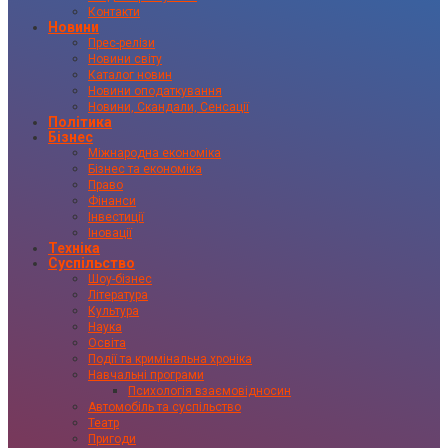
Контакти
Новини
Прес-релізи
Новини світу
Каталог новин
Новини оподаткування
Новини, Скандали, Сенсації
Політика
Бізнес
Міжнародна економіка
Бізнес та економіка
Право
Фінанси
Інвестиції
Іновації
Техніка
Суспільство
Шоу-бізнес
Література
Культура
Наука
Освіта
Події та кримінальна хроніка
Навчальні програми
Психологія взаємовідносин
Автомобіль та суспільство
Театр
Пригоди