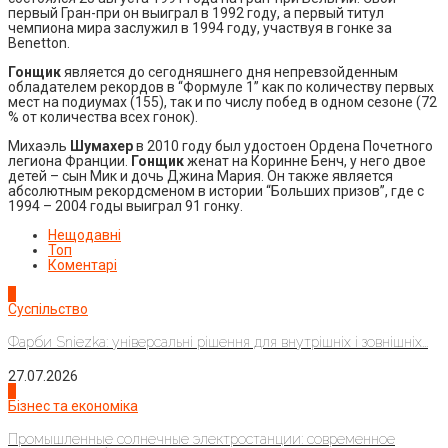
первый Гран-при он выиграл в 1992 году, а первый титул
чемпиона мира заслужил в 1994 году, участвуя в гонке за
Benetton.
Гонщик
является до сегодняшнего дня непревзойденным
обладателем рекордов в “Формуле 1” как по количеству первых
мест на подиумах (155), так и по числу побед в одном сезоне (72
% от количества всех гонок).
Михаэль
Шумахер
в 2010 году был удостоен Ордена Почетного
легиона Франции.
Гонщик
женат на Коринне Бенч, у него двое
детей – сын Мик и дочь Джина Мария. Он также является
абсолютным рекордсменом в истории “Больших призов”, где с
1994 – 2004 годы выиграл 91 гонку.
Нещодавні
Топ
Коментарі
1
Суспільство
Фарби Sniezka: універсальні рішення для внутрішніх і зовнішніх...
27.07.2026
2
Бізнес та економіка
Промышленные солнечные электростанции: современное