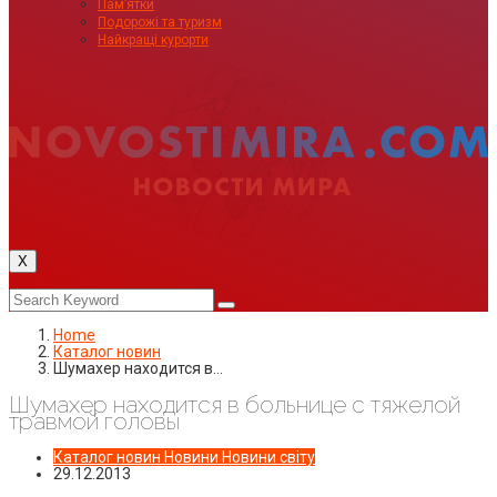
Пам’ятки
Подорожі та туризм
Найкращі курорти
X
Home
Каталог новин
Шумахер находится в…
Шумахер находится в больнице с тяжелой
травмой головы
Каталог новин
Новини
Новини світу
29.12.2013