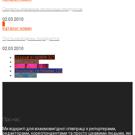
Секреты хранения молочных продуктов
02.03.2010
4
Каталог новин
Пусть молодежь порадуется
02.03.2010
Здоров'я і краса
321
Кулінарія
94
Новинки моди
63
Подорожі та туризм
125
Спорт
1224
Про нас
Ми відкриті для взаємовигідної співпраці з репортерами,
редакторами, кореспондентами та просто цікавими людьми, які