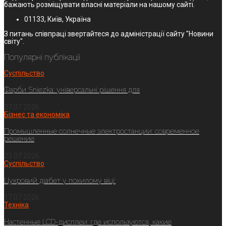
бажають розміщувати власні матеріали на нашому сайті.
01133, Київ, Україна
З питань співпраці звертайтеся до адміністрації сайту "Новини
світу".
Популярні публікації
Суспільство
Фарби Sniezka: універсальні рішення для
27.07.2026
Бізнес та економіка
Промышленные солнечные электростанции: современное
решение
23.07.2026
Суспільство
Цукровий діабет у похилому віці:
17.07.2026
Техніка
Настенные LCD-дисплеи: где используются, какие