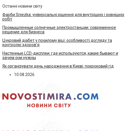
Останні новини світу
Фарби Sniezka: універсальні рішення для внутрішніх і зовнішніх
робіт
Промышленные солнечные электростанции: современное
решение для бизнеса
Цукровий діабет у похилому віці: особливості догляду та
контролю здоров’я
Настенные LCD-дисплеи: где используются, какие бывают и
зачем они нужны
Як організувати день народження в Києві: покроковий гід
10.08.2026