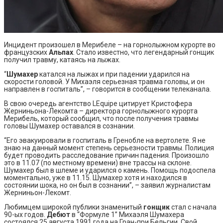
Инцидент произошел в Мерибеле – на горнолыжном курорте во
французских
Альпах
. Стало известно, что легендарный гонщик
получил травму, катаясь на лыжах.
“
Шумахер
катался на лыжах и при падении ударился на
скорости головой. У Михаэля серьезная травма головы, и он
направлен в госпиталь”, – говорится в сообщении телеканала.
В свою очередь агентство LEquipe цитирует Кристофера
Жерниньона-Лекомта – директора горнолыжного курорта
Мерибель, который сообщил, что после получения травмы
головы Шумахер оставался в сознании.
“Его эвакуировали в госпиталь в Гренобле на вертолете. Я не
знаю на данный момент степень серьезности травмы. Полиция
будет проводить расследование причин падения. Произошло
это в 11.07 (по местному времени) вне трассы на склоне.
Шумахер был в шлеме и ударился о камень. Помощь подоспела
моментально, уже в 11.15. Шумахер хотя и находился в
состоянии шока, но он был в сознании”, – заявил журналистам
Жерниньон-Лекомт.
Любимцем широкой публики знаменитый
гонщик
стал с начала
90-ых годов.
Дебют
в “Формуле 1” Михаэля Шумахера
состоялся 25 августа 1991 года на Гран-при Бельгии. Свой