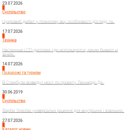
23.07.2026
3
Суспільство
Цукровий діабет у похилому віці: особливості догляду та...
17.07.2026
4
Техніка
Настенные LCD-дисплеи: где используются, какие бывают и
зачем...
14.07.2026
1
Подорожі та туризм
В Стамбуле возведут мост по проекту Леонардо Да...
30.06.2019
2
Суспільство
Фарби Sniezka: універсальні рішення для внутрішніх і зовнішніх...
27.07.2026
3
Каталог новин