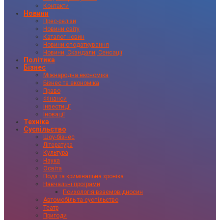
Контакти
Новини
Прес-релізи
Новини світу
Каталог новин
Новини оподаткування
Новини, Скандали, Сенсації
Політика
Бізнес
Міжнародна економіка
Бізнес та економіка
Право
Фінанси
Інвестиції
Іновації
Техніка
Суспільство
Шоу-бізнес
Література
Культура
Наука
Освіта
Події та кримінальна хроніка
Навчальні програми
Психологія взаємовідносин
Автомобіль та суспільство
Театр
Пригоди