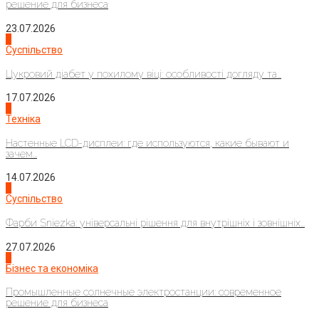
решение для бизнеса
23.07.2026
3
Суспільство
Цукровий діабет у похилому віці: особливості догляду та...
17.07.2026
4
Техніка
Настенные LCD-дисплеи: где используются, какие бывают и
зачем...
14.07.2026
1
Суспільство
Фарби Sniezka: універсальні рішення для внутрішніх і зовнішніх...
27.07.2026
2
Бізнес та економіка
Промышленные солнечные электростанции: современное
решение для бизнеса