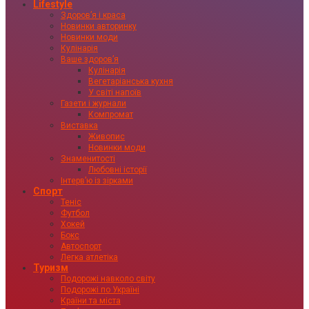
Lifestyle
Здоровʼя і краса
Новинки авторинку
Новинки моди
Кулінарія
Ваше здоровʼя
Кулінарія
Вегетаріанська кухня
У світі напоїв
Газети і журнали
Компромат
Виставка
Живопис
Новинки моди
Знаменитості
Любовні історії
Інтервʼю із зірками
Спорт
Теніс
Футбол
Хокей
Бокс
Автоспорт
Легка атлетіка
Туризм
Подорожі навколо світу
Подорожі по Україні
Країни та міста