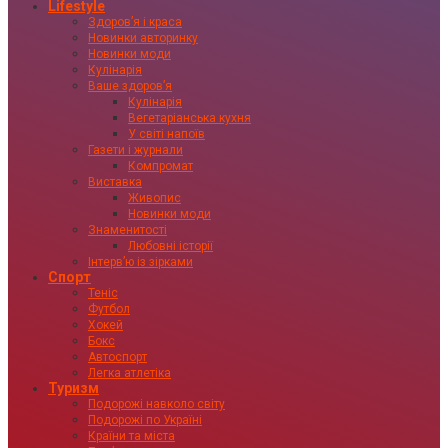
Lifestyle
Здоровʼя і краса
Новинки авторинку
Новинки моди
Кулінарія
Ваше здоровʼя
Кулінарія
Вегетаріанська кухня
У світі напоїв
Газети і журнали
Компромат
Виставка
Живопис
Новинки моди
Знаменитості
Любовні історії
Інтервʼю із зірками
Спорт
Теніс
Футбол
Хокей
Бокс
Автоспорт
Легка атлетіка
Туризм
Подорожі навколо світу
Подорожі по Україні
Країни та міста