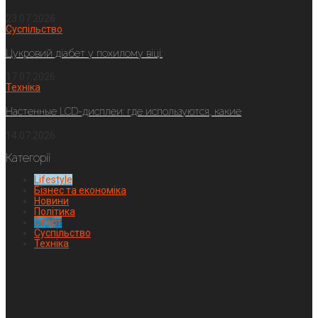
23.07.2026
Суспільство
Цукровий діабет у похилому віці:
17.07.2026
Техніка
Настенные LCD-дисплеи: где используются, какие
14.07.2026
Категорії
Lifestyle
Бізнес та економіка
Новини
Політика
Спорт
Суспільство
Техніка