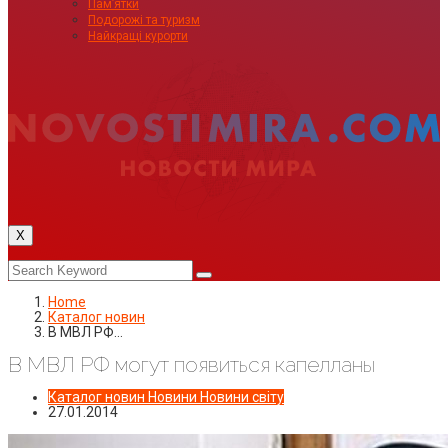
Пам’ятки
Подорожі та туризм
Найкращі курорти
X
Home
Каталог новин
В МВЛ РФ…
В МВЛ РФ могут появиться капелланы
Каталог новин
Новини
Новини світу
27.01.2014