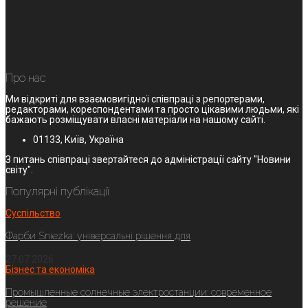
Про нас
Ми відкриті для взаємовигідної співпраці з репортерами,
редакторами, кореспондентами та просто цікавими людьми, які
бажають розміщувати власні матеріали на нашому сайті.
01133, Київ, Україна
З питань співпраці звертайтеся до адміністрації сайту "Новини
світу".
Популярні публікації
Суспільство
Фарби Sniezka: універсальні рішення для
27.07.2026
Бізнес та економіка
Промышленные солнечные электростанции: современное
решение