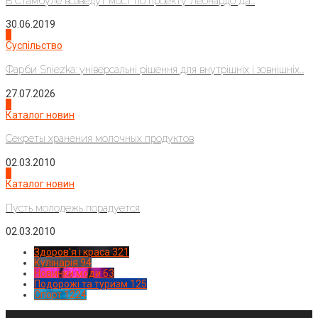
В Стамбуле возведут мост по проекту Леонардо Да...
30.06.2019
2
Суспільство
Фарби Sniezka: універсальні рішення для внутрішніх і зовнішніх...
27.07.2026
3
Каталог новин
Секреты хранения молочных продуктов
02.03.2010
4
Каталог новин
Пусть молодежь порадуется
02.03.2010
Здоров'я і краса
321
Кулінарія
94
Новинки моди
63
Подорожі та туризм
125
Спорт
1224