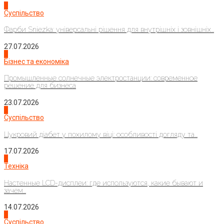
1
Суспільство
Фарби Sniezka: універсальні рішення для внутрішніх і зовнішніх...
27.07.2026
2
Бізнес та економіка
Промышленные солнечные электростанции: современное
решение для бизнеса
23.07.2026
3
Суспільство
Цукровий діабет у похилому віці: особливості догляду та...
17.07.2026
4
Техніка
Настенные LCD-дисплеи: где используются, какие бывают и
зачем...
14.07.2026
1
Суспільство