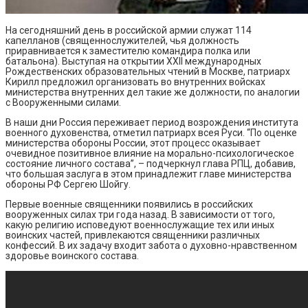
На сегодняшний день в российской армии служат 114
капелланов (священнослужителей, чья должность
приравнивается к заместителю командира полка или
батальона). Выступая на открытии XXII международных
Рождественских образовательных чтений в Москве, патриарх
Кирилл предложил организовать во внутренних войсках
министерства внутренних дел такие же должности, по аналогии
с Вооруженными силами.
В наши дни Россия переживает период возрождения института
военного духовенства, отметил патриарх всея Руси. “По оценке
министерства обороны России, этот процесс оказывает
очевидное позитивное влияние на морально-психологическое
состояние личного состава”, – подчеркнул глава РПЦ, добавив,
что большая заслуга в этом принадлежит главе министерства
обороны РФ Сергею Шойгу.
Первые военные священники появились в российских
вооруженных силах три года назад. В зависимости от того,
какую религию исповедуют военнослужащие тех или иных
воинских частей, привлекаются священники различных
конфессий. В их задачу входит забота о духовно-нравственном
здоровье воинского состава.