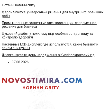
Останні новини світу
Фарби Sniezka: універсальні рішення для внутрішніх і зовнішніх
робіт
Промышленные солнечные электростанции: современное
решение для бизнеса
Цукровий діабет у похилому віці: особливості догляду та
контролю здоров’я
Настенные LCD-дисплеи: где используются, какие бывают и
зачем они нужны
Як організувати день народження в Києві: покроковий гід
07.08.2026