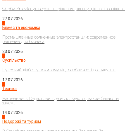
Фарби Sniezka: універсальні рішення для внутрішніх і зовнішніх...
27.07.2026
2
Бізнес та економіка
Промышленные солнечные электростанции: современное
решение для бизнеса
23.07.2026
3
Суспільство
Цукровий діабет у похилому віці: особливості догляду та...
17.07.2026
4
Техніка
Настенные LCD-дисплеи: где используются, какие бывают и
зачем...
14.07.2026
1
Подорожі та туризм