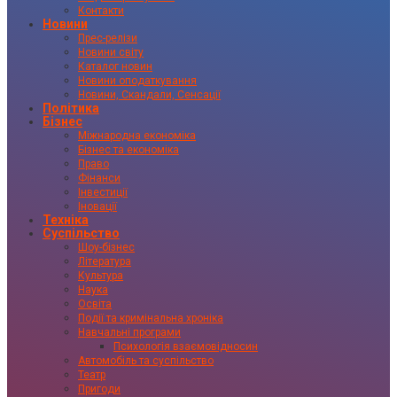
Контакти
Новини
Прес-релізи
Новини світу
Каталог новин
Новини оподаткування
Новини, Скандали, Сенсації
Політика
Бізнес
Міжнародна економіка
Бізнес та економіка
Право
Фінанси
Інвестиції
Іновації
Техніка
Суспільство
Шоу-бізнес
Література
Культура
Наука
Освіта
Події та кримінальна хроніка
Навчальні програми
Психологія взаємовідносин
Автомобіль та суспільство
Театр
Пригоди