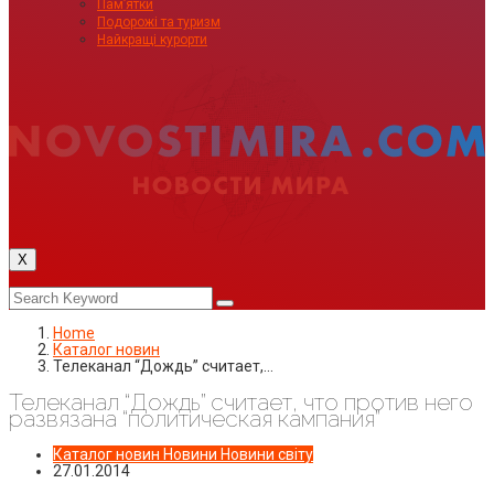
Пам’ятки
Подорожі та туризм
Найкращі курорти
X
Home
Каталог новин
Телеканал “Дождь” считает,…
Телеканал “Дождь” считает, что против него
развязана “политическая кампания”
Каталог новин
Новини
Новини світу
27.01.2014