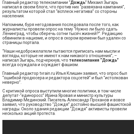
Главный редактор телекомпании “
Дождь
” Михаил Зыгарь
написал в своем блоге, что против них “развязана кампания”,
результатом которой стал “всплеск негатива” со стороны
населения.
Напомним, буря негодования последовала после того, как
журналисты провели опрос на тему “Нужно ли было сдать
Ленинград, чтобы сберечь сотни тысяч жизней?”. Редакцию
обвинили в нацизме, и опрос в скором времени был удален со
страницы портала.
“Наши недоброжелатели пытаются приписать нам мысли и
взгляды, которые не имеют к нам никакого отношения”, –
написал Зыгарь, подчеркнув, что
телекомпания “Дождь”
всегда осуждала и осуждает фашизм.
Главный редактор tvrain.ru Илья Клишин заявил, что опрос был
“ошибкой продюсера и редактора соцсетей” и был “истолкован
неверно”.
С критикой опроса выступили многие политики, в том числе
депутат-“единоросс” Ирина Яровая и министр культуры
Владимир Мединский. Писатель Александр Проханов и вовсе
заявил, что руководство “Дождя” достойно высшей фашистской
награды. Около здания редакции “Дождя” активисты провели
несколько акций протеста.