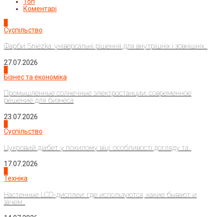
Топ
Коментарі
1
Суспільство
Фарби Sniezka: універсальні рішення для внутрішніх і зовнішніх...
27.07.2026
2
Бізнес та економіка
Промышленные солнечные электростанции: современное
решение для бизнеса
23.07.2026
3
Суспільство
Цукровий діабет у похилому віці: особливості догляду та...
17.07.2026
4
Техніка
Настенные LCD-дисплеи: где используются, какие бывают и
зачем...