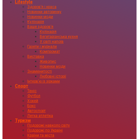
Lifestyle
Здоровʼя і краса
Новинки авторинку
Новинки моди
Кулінарія
Ваше здоровʼя
Кулінарія
Вегетаріанська кухня
У світі напоїв
Газети і журнали
Компромат
Виставка
Живопис
Новинки моди
Знаменитості
Любовні історії
Інтервʼю із зірками
Спорт
Теніс
Футбол
Хокей
Бокс
Автоспорт
Легка атлетіка
Туризм
Подорожі навколо світу
Подорожі по Україні
Країни та міста