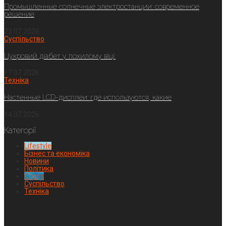
Промышленные солнечные электростанции: современное
решение
23.07.2026
Суспільство
Цукровий діабет у похилому віці:
17.07.2026
Техніка
Настенные LCD-дисплеи: где используются, какие
14.07.2026
Категорії
Lifestyle
Бізнес та економіка
Новини
Політика
Спорт
Суспільство
Техніка