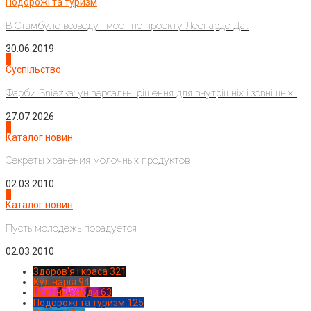
Подорожі та туризм
В Стамбуле возведут мост по проекту Леонардо Да...
30.06.2019
2
Суспільство
Фарби Sniezka: універсальні рішення для внутрішніх і зовнішніх...
27.07.2026
3
Каталог новин
Секреты хранения молочных продуктов
02.03.2010
4
Каталог новин
Пусть молодежь порадуется
02.03.2010
Здоров'я і краса
321
Кулінарія
94
Новинки моди
63
Подорожі та туризм
125