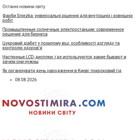
Останні новини світу
Фарби Sniezka: універсальні рішення для внутрішніх і зовнішніх
робіт
Промышленные солнечные электростанции: современное
решение для бизнеса
Цукровий діабет у похилому віці: особливості догляду та
контролю здоров’я
Настенные LCD-дисплеи: где используются, какие бывают и
зачем они нужны
Як організувати день народження в Києві: покроковий гід
08.08.2026