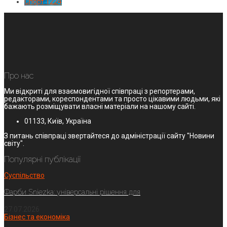
Спорт
1224
Про нас
Ми відкриті для взаємовигідної співпраці з репортерами,
редакторами, кореспондентами та просто цікавими людьми, які
бажають розміщувати власні матеріали на нашому сайті.
01133, Київ, Україна
З питань співпраці звертайтеся до адміністрації сайту "Новини
світу".
Популярні публікації
Суспільство
Фарби Sniezka: універсальні рішення для
27.07.2026
Бізнес та економіка