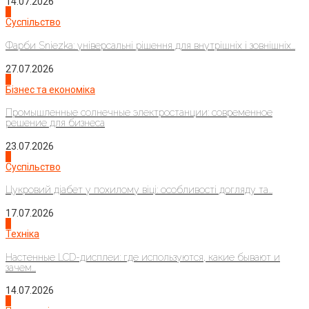
14.07.2026
1
Суспільство
Фарби Sniezka: універсальні рішення для внутрішніх і зовнішніх...
27.07.2026
2
Бізнес та економіка
Промышленные солнечные электростанции: современное
решение для бизнеса
23.07.2026
3
Суспільство
Цукровий діабет у похилому віці: особливості догляду та...
17.07.2026
4
Техніка
Настенные LCD-дисплеи: где используются, какие бывают и
зачем...
14.07.2026
1