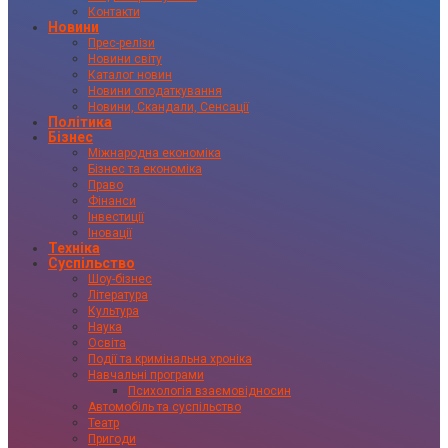
Контакти
Новини
Прес-релізи
Новини світу
Каталог новин
Новини оподаткування
Новини, Скандали, Сенсації
Політика
Бізнес
Міжнародна економіка
Бізнес та економіка
Право
Фінанси
Інвестиції
Іновації
Техніка
Суспільство
Шоу-бізнес
Література
Культура
Наука
Освіта
Події та кримінальна хроніка
Навчальні програми
Психологія взаємовідносин
Автомобіль та суспільство
Театр
Пригоди