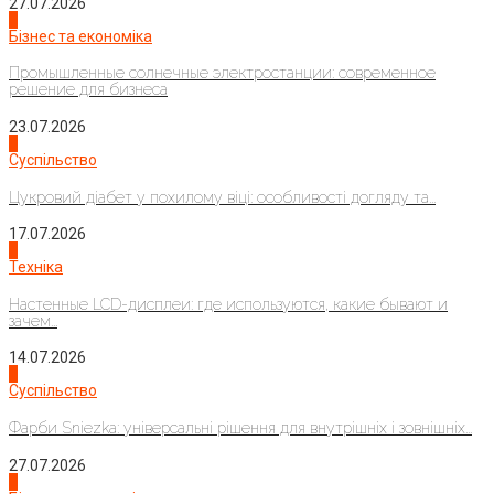
27.07.2026
2
Бізнес та економіка
Промышленные солнечные электростанции: современное
решение для бизнеса
23.07.2026
3
Суспільство
Цукровий діабет у похилому віці: особливості догляду та...
17.07.2026
4
Техніка
Настенные LCD-дисплеи: где используются, какие бывают и
зачем...
14.07.2026
1
Суспільство
Фарби Sniezka: універсальні рішення для внутрішніх і зовнішніх...
27.07.2026
2