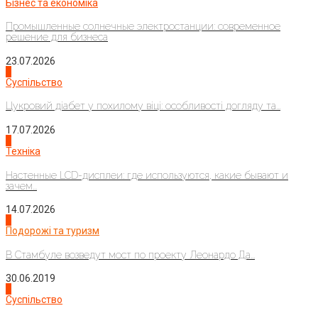
Бізнес та економіка
Промышленные солнечные электростанции: современное
решение для бизнеса
23.07.2026
3
Суспільство
Цукровий діабет у похилому віці: особливості догляду та...
17.07.2026
4
Техніка
Настенные LCD-дисплеи: где используются, какие бывают и
зачем...
14.07.2026
1
Подорожі та туризм
В Стамбуле возведут мост по проекту Леонардо Да...
30.06.2019
2
Суспільство