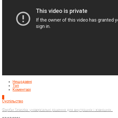
Нещодавні
Топ
Коментарі
1
Суспільство
Фарби Sniezka: універсальні рішення для внутрішніх і зовнішніх...