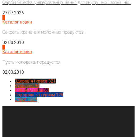
Фарби Sniezka: універсальні рішення для внутрішніх і зовнішніх...
27.07.2026
3
Каталог новин
Секреты хранения молочных продуктов
02.03.2010
4
Каталог новин
Пусть молодежь порадуется
02.03.2010
Здоров'я і краса
321
Кулінарія
94
Новинки моди
63
Подорожі та туризм
125
Спорт
1224