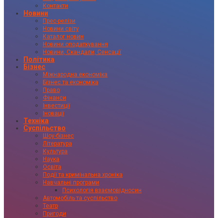
Контакти
Новини
Прес-релізи
Новини світу
Каталог новин
Новини оподаткування
Новини, Скандали, Сенсації
Політика
Бізнес
Міжнародна економіка
Бізнес та економіка
Право
Фінанси
Інвестиції
Іновації
Техніка
Суспільство
Шоу-бізнес
Література
Культура
Наука
Освіта
Події та кримінальна хроніка
Навчальні програми
Психологія взаємовідносин
Автомобіль та суспільство
Театр
Пригоди