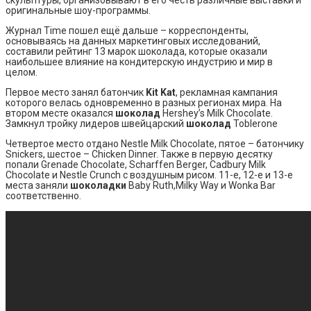
оригинальные шоу-программы.
Журнал Time пошел ещё дальше – корреспонденты,
основываясь на данных маркетинговых исследований,
составили рейтинг 13 марок шоколада, которые оказали
наибольшее влияние на кондитерскую индустрию и мир в
целом.
Первое место занял батончик
Kit Kat
, рекламная кампания
которого велась одновременно в разных регионах мира. На
втором месте оказался
шоколад
Hershey’s Milk Chocolate.
Замкнул тройку лидеров швейцарский
шоколад
Toblerone
Четвертое место отдано Nestle Milk Chocolate, пятое – батончику
Snickers, шестое – Chicken Dinner. Также в первую десятку
попали Grenade Chocolate, Scharffen Berger, Cadbury Milk
Chocolate и Nestle Crunch с воздушным рисом. 11-е, 12-е и 13-е
места заняли
шоколадки
Baby Ruth,Milky Way и Wonka Bar
соответственно.