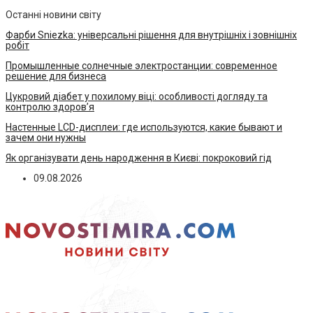
Останні новини світу
Фарби Sniezka: універсальні рішення для внутрішніх і зовнішніх
робіт
Промышленные солнечные электростанции: современное
решение для бизнеса
Цукровий діабет у похилому віці: особливості догляду та
контролю здоров’я
Настенные LCD-дисплеи: где используются, какие бывают и
зачем они нужны
Як організувати день народження в Києві: покроковий гід
09.08.2026