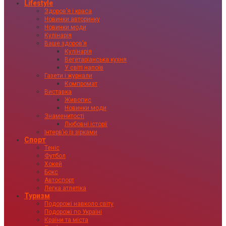
Lifestyle
Здоровʼя і краса
Новинки авторинку
Новинки моди
Кулінарія
Ваше здоровʼя
Кулінарія
Вегетаріанська кухня
У світі напоїв
Газети і журнали
Компромат
Виставка
Живопис
Новинки моди
Знаменитості
Любовні історії
Інтервʼю із зірками
Спорт
Теніс
Футбол
Хокей
Бокс
Автоспорт
Легка атлетіка
Туризм
Подорожі навколо світу
Подорожі по Україні
Країни та міста