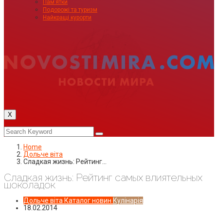
Пам’ятки
Подорожі та туризм
Найкращі курорти
X
Home
Дольче віта
Сладкая жизнь: Рейтинг…
Сладкая жизнь: Рейтинг самых влиятельных
шоколадок
Дольче віта
Каталог новин
Кулінарія
18.02.2014