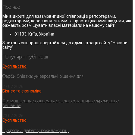
Про нас
Ми відкриті для взаємовигідної співпраці з репортерами,
редакторами, кореспондентами та просто цікавими людьми, які
бажають розміщувати власні матеріали на нашому сайті.
01133, Київ, Україна
З питань співпраці звертайтеся до адміністрації сайту "Новини
світу".
Популярні публікації
Суспільство
Фарби Sniezka: універсальні рішення для
27.07.2026
Бізнес та економіка
Промышленные солнечные электростанции: современное
решение
23.07.2026
Суспільство
Цукровий діабет у похилому віці: