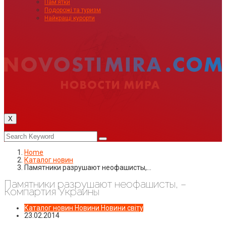
Пам’ятки
Подорожі та туризм
Найкращі курорти
X
Home
Каталог новин
Памятники разрушают неофашисты,…
Памятники разрушают неофашисты, –
Компартия Украины
Каталог новин
Новини
Новини світу
23.02.2014