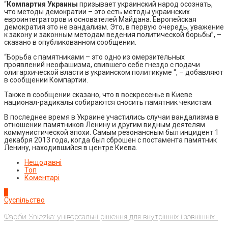
“
Компартия Украины
призывает украинский народ осознать,
что методы демократии – это есть методы украинских
евроинтеграторов и основателей Майдана. Европейская
демократия это не вандализм. Это, в первую очередь, уважение
к закону и законным методам ведения политической борьбы”, –
сказано в опубликованном сообщении.
“Борьба с памятниками – это одно из омерзительных
проявлений неофашизма, свившего себе гнездо с подачи
олигархической власти в украинском политикуме “, – добавляют
в сообщении Компартии.
Также в сообщении сказано, что в воскресенье в Киеве
национал-радикалы собираются сносить памятник чекистам.
В последнее время в Украине участились случаи вандализма в
отношении памятников Ленину и другим видным деятелям
коммунистической эпохи. Самым резонансным был инцидент 1
декабря 2013 года, когда был сброшен с постамента памятник
Ленину, находившийся в центре Киева.
Нещодавні
Топ
Коментарі
1
Суспільство
Фарби Sniezka: універсальні рішення для внутрішніх і зовнішніх...