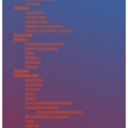
Контакти
Новини
Прес-релізи
Новини світу
Каталог новин
Новини оподаткування
Новини, Скандали, Сенсації
Політика
Бізнес
Міжнародна економіка
Бізнес та економіка
Право
Фінанси
Інвестиції
Іновації
Техніка
Суспільство
Шоу-бізнес
Література
Культура
Наука
Освіта
Події та кримінальна хроніка
Навчальні програми
Психологія взаємовідносин
Автомобіль та суспільство
Театр
Пригоди