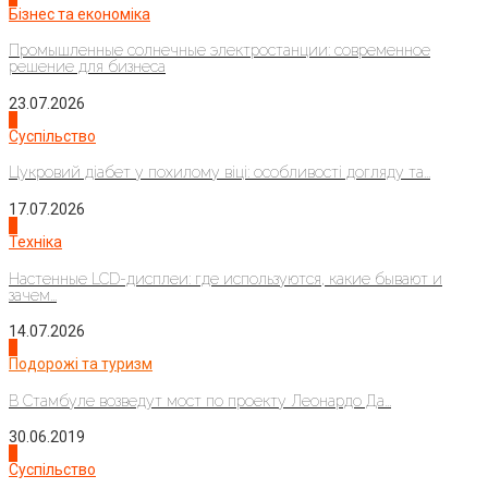
Бізнес та економіка
Промышленные солнечные электростанции: современное
решение для бизнеса
23.07.2026
3
Суспільство
Цукровий діабет у похилому віці: особливості догляду та...
17.07.2026
4
Техніка
Настенные LCD-дисплеи: где используются, какие бывают и
зачем...
14.07.2026
1
Подорожі та туризм
В Стамбуле возведут мост по проекту Леонардо Да...
30.06.2019
2
Суспільство