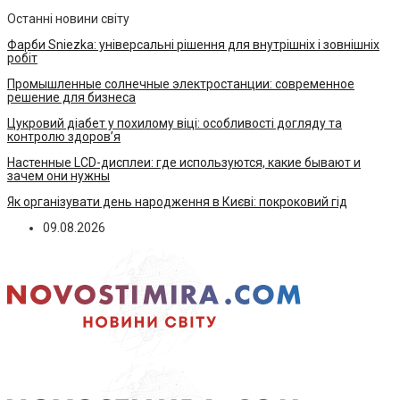
Останні новини світу
Фарби Sniezka: універсальні рішення для внутрішніх і зовнішніх
робіт
Промышленные солнечные электростанции: современное
решение для бизнеса
Цукровий діабет у похилому віці: особливості догляду та
контролю здоров’я
Настенные LCD-дисплеи: где используются, какие бывают и
зачем они нужны
Як організувати день народження в Києві: покроковий гід
09.08.2026