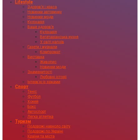
Lifestyle
Здоровʼя і краса
Новинки авторинку
Новинки моди
Кулінарія
Ваше здоровʼя
Кулінарія
Вегетаріанська кухня
У світі напоїв
Газети і журнали
Компромат
Виставка
Живопис
Новинки моди
Знаменитості
Любовні історії
Інтервʼю із зірками
Спорт
Теніс
Футбол
Хокей
Бокс
Автоспорт
Легка атлетіка
Туризм
Подорожі навколо світу
Подорожі по Україні
Країни та міста