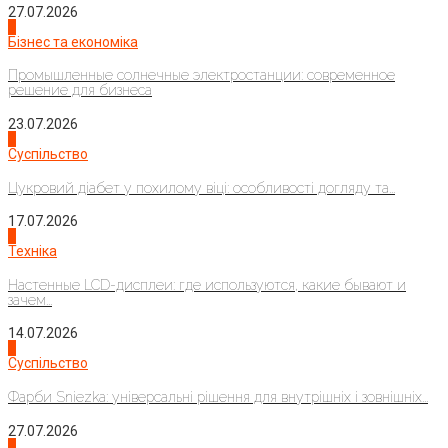
27.07.2026
2
Бізнес та економіка
Промышленные солнечные электростанции: современное
решение для бизнеса
23.07.2026
3
Суспільство
Цукровий діабет у похилому віці: особливості догляду та...
17.07.2026
4
Техніка
Настенные LCD-дисплеи: где используются, какие бывают и
зачем...
14.07.2026
1
Суспільство
Фарби Sniezka: універсальні рішення для внутрішніх і зовнішніх...
27.07.2026
2