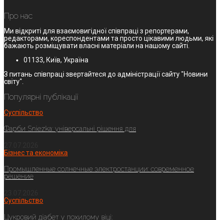
Про нас
Ми відкриті для взаємовигідної співпраці з репортерами,
редакторами, кореспондентами та просто цікавими людьми, які
бажають розміщувати власні матеріали на нашому сайті.
01133, Київ, Україна
З питань співпраці звертайтеся до адміністрації сайту "Новини
світу".
Популярні публікації
Суспільство
Фарби Sniezka: універсальні рішення для
27.07.2026
Бізнес та економіка
Промышленные солнечные электростанции: современное
решение
23.07.2026
Суспільство
Цукровий діабет у похилому віці: