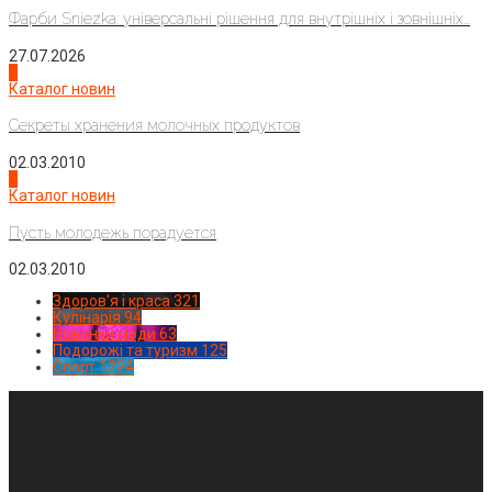
Фарби Sniezka: універсальні рішення для внутрішніх і зовнішніх...
27.07.2026
3
Каталог новин
Секреты хранения молочных продуктов
02.03.2010
4
Каталог новин
Пусть молодежь порадуется
02.03.2010
Здоров'я і краса
321
Кулінарія
94
Новинки моди
63
Подорожі та туризм
125
Спорт
1224