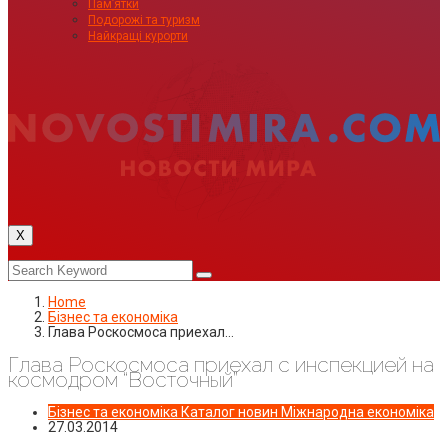
Пам’ятки
Подорожі та туризм
Найкращі курорти
X
Home
Бізнес та економіка
Глава Роскосмоса приехал…
Глава Роскосмоса приехал с инспекцией на
космодром “Восточный”
Бізнес та економіка
Каталог новин
Міжнародна економіка
27.03.2014