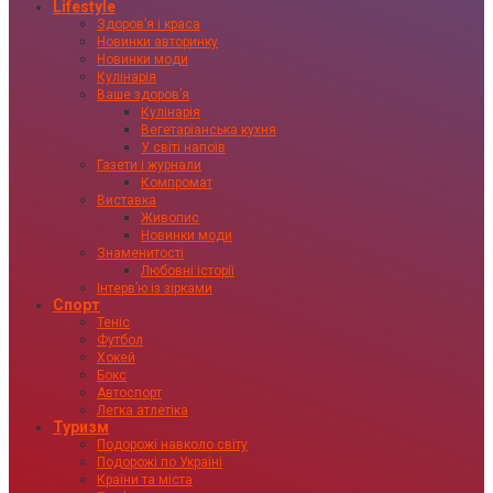
Lifestyle
Здоровʼя і краса
Новинки авторинку
Новинки моди
Кулінарія
Ваше здоровʼя
Кулінарія
Вегетаріанська кухня
У світі напоїв
Газети і журнали
Компромат
Виставка
Живопис
Новинки моди
Знаменитості
Любовні історії
Інтервʼю із зірками
Спорт
Теніс
Футбол
Хокей
Бокс
Автоспорт
Легка атлетіка
Туризм
Подорожі навколо світу
Подорожі по Україні
Країни та міста