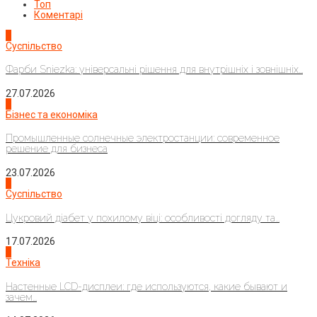
Топ
Коментарі
1
Суспільство
Фарби Sniezka: універсальні рішення для внутрішніх і зовнішніх...
27.07.2026
2
Бізнес та економіка
Промышленные солнечные электростанции: современное
решение для бизнеса
23.07.2026
3
Суспільство
Цукровий діабет у похилому віці: особливості догляду та...
17.07.2026
4
Техніка
Настенные LCD-дисплеи: где используются, какие бывают и
зачем...