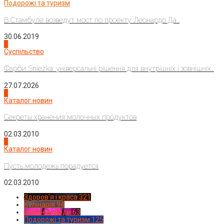
Подорожі та туризм
В Стамбуле возведут мост по проекту Леонардо Да...
30.06.2019
2
Суспільство
Фарби Sniezka: універсальні рішення для внутрішніх і зовнішніх...
27.07.2026
3
Каталог новин
Секреты хранения молочных продуктов
02.03.2010
4
Каталог новин
Пусть молодежь порадуется
02.03.2010
Здоров'я і краса
321
Кулінарія
94
Новинки моди
63
Подорожі та туризм
125