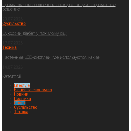
Промышленные солнечные электростанции: современное
решение
23.07.2026
Суспільство
Цукровий діабет у похилому віці:
17.07.2026
Техніка
Настенные LCD-дисплеи: где используются, какие
14.07.2026
Категорії
Lifestyle
Бізнес та економіка
Новини
Політика
Спорт
Суспільство
Техніка