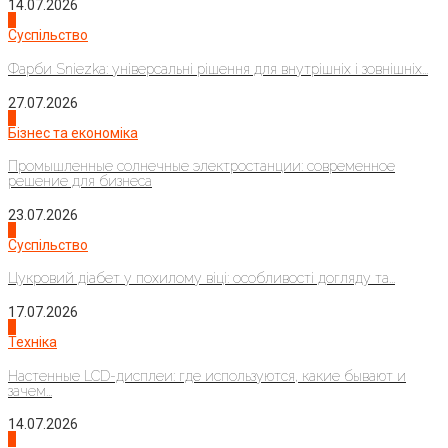
14.07.2026
1
Суспільство
Фарби Sniezka: універсальні рішення для внутрішніх і зовнішніх...
27.07.2026
2
Бізнес та економіка
Промышленные солнечные электростанции: современное
решение для бизнеса
23.07.2026
3
Суспільство
Цукровий діабет у похилому віці: особливості догляду та...
17.07.2026
4
Техніка
Настенные LCD-дисплеи: где используются, какие бывают и
зачем...
14.07.2026
1