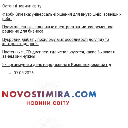
Останні новини світу
Фарби Sniezka: універсальні рішення для внутрішніх і зовнішніх
робіт
Промышленные солнечные электростанции: современное
решение для бизнеса
Цукровий діабет у похилому віці: особливості догляду та
контролю здоров’я
Настенные LCD-дисплеи: где используются, какие бывают и
зачем они нужны
Як організувати день народження в Києві: покроковий гід
07.08.2026