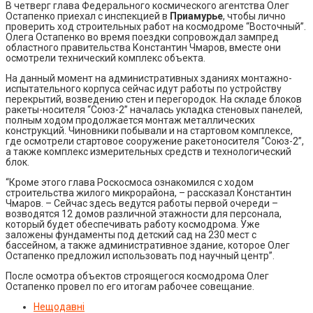
В четверг глава Федерального космического агентства Олег
Остапенко приехал с инспекцией в
Приамурье
, чтобы лично
проверить ход строительных работ на космодроме “Восточный”.
Олега Остапенко во время поездки сопровождал зампред
областного правительства Константин Чмаров, вместе они
осмотрели технический комплекс объекта.
На данный момент на административных зданиях монтажно-
испытательного корпуса сейчас идут работы по устройству
перекрытий, возведению стен и перегородок. На складе блоков
ракеты-носителя “Союз-2” началась укладка стеновых панелей,
полным ходом продолжается монтаж металлических
конструкций. Чиновники побывали и на стартовом комплексе,
где осмотрели стартовое сооружение ракетоносителя “Союз-2”,
а также комплекс измерительных средств и технологический
блок.
“Кроме этого глава Роскосмоса ознакомился с ходом
строительства жилого микрорайона, – рассказал Константин
Чмаров. – Сейчас здесь ведутся работы первой очереди –
возводятся 12 домов различной этажности для персонала,
который будет обеспечивать работу космодрома. Уже
заложены фундаменты под детский сад на 230 мест с
бассейном, а также административное здание, которое Олег
Остапенко предложил использовать под научный центр”.
После осмотра объектов строящегося космодрома Олег
Остапенко провел по его итогам рабочее совещание.
Нещодавні