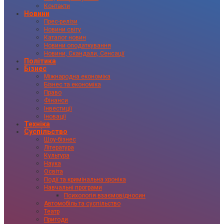
Контакти
Новини
Прес-релізи
Новини світу
Каталог новин
Новини оподаткування
Новини, Скандали, Сенсації
Політика
Бізнес
Міжнародна економіка
Бізнес та економіка
Право
Фінанси
Інвестиції
Іновації
Техніка
Суспільство
Шоу-бізнес
Література
Культура
Наука
Освіта
Події та кримінальна хроніка
Навчальні програми
Психологія взаємовідносин
Автомобіль та суспільство
Театр
Пригоди