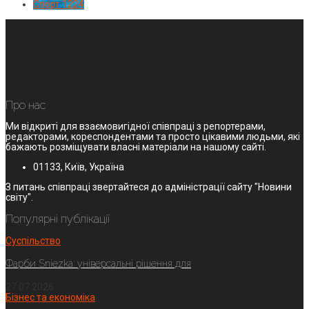
Спорт
1224
Про нас
Ми відкриті для взаємовигідної співпраці з репортерами,
редакторами, кореспондентами та просто цікавими людьми, які
бажають розміщувати власні матеріали на нашому сайті.
01133, Київ, Україна
З питань співпраці звертайтеся до адміністрації сайту "Новини
світу".
Популярні публікації
Суспільство
Фарби Sniezka: універсальні рішення для
27.07.2026
Бізнес та економіка