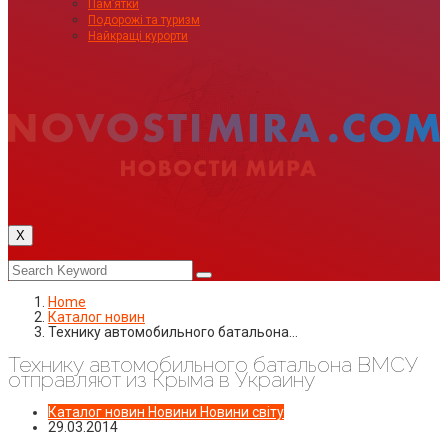
Пам’ятки
Подорожі та туризм
Найкращі курорти
X
Home
Каталог новин
Технику автомобильного батальона…
Технику автомобильного батальона ВМСУ
отправляют из Крыма в Украину
Каталог новин
Новини
Новини світу
29.03.2014