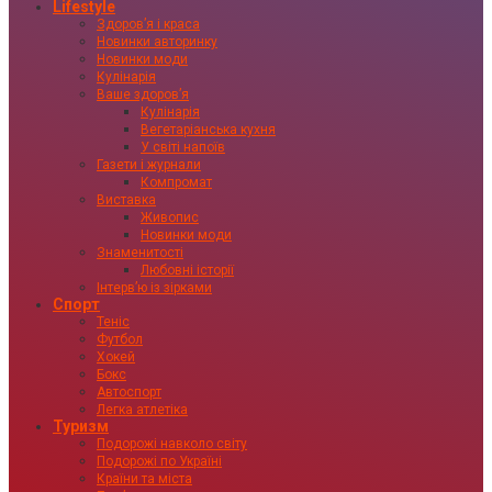
Lifestyle
Здоровʼя і краса
Новинки авторинку
Новинки моди
Кулінарія
Ваше здоровʼя
Кулінарія
Вегетаріанська кухня
У світі напоїв
Газети і журнали
Компромат
Виставка
Живопис
Новинки моди
Знаменитості
Любовні історії
Інтервʼю із зірками
Спорт
Теніс
Футбол
Хокей
Бокс
Автоспорт
Легка атлетіка
Туризм
Подорожі навколо світу
Подорожі по Україні
Країни та міста