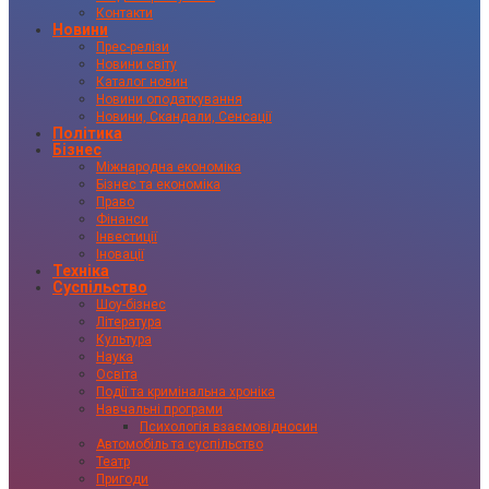
Контакти
Новини
Прес-релізи
Новини світу
Каталог новин
Новини оподаткування
Новини, Скандали, Сенсації
Політика
Бізнес
Міжнародна економіка
Бізнес та економіка
Право
Фінанси
Інвестиції
Іновації
Техніка
Суспільство
Шоу-бізнес
Література
Культура
Наука
Освіта
Події та кримінальна хроніка
Навчальні програми
Психологія взаємовідносин
Автомобіль та суспільство
Театр
Пригоди