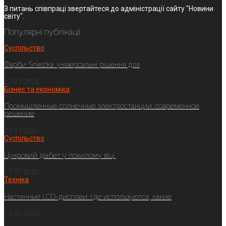
З питань співпраці звертайтеся до адміністрації сайту "Новини
світу".
Популярні публікації
Суспільство
Фарби Sniezka: універсальні рішення для
27.07.2026
Бізнес та економіка
Промышленные солнечные электростанции: современное
решение
23.07.2026
Суспільство
Цукровий діабет у похилому віці:
17.07.2026
Техніка
Настенные LCD-дисплеи: где используются, какие
14.07.2026