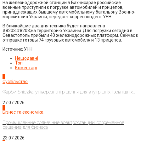
На железнодорожной станции в Бахчисарае российские
военные приступили к погрузке автомобилей и прицепов,
принадлежащих бывшему автомобильному батальону Военно-
морских сил Украины, передает корреспондент УНН.
В ближайшие два дня техника будет направлена
#8203;#8203;на территорию Украины. Для погрузки сегодня в
Севастополь прибыли 40 железнодорожных платформ. Сейчас к
отправке готовы 74 грузовых автомобиля и 13 прицепов.
Источник: УНН
Нещодавні
Топ
Коментарі
1
Суспільство
Фарби Sniezka: універсальні рішення для внутрішніх і зовнішніх...
27.07.2026
2
Бізнес та економіка
Промышленные солнечные электростанции: современное
решение для бизнеса
23.07.2026