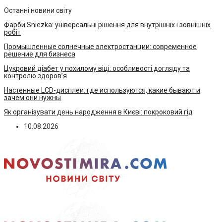
Останні новини світу
Фарби Sniezka: універсальні рішення для внутрішніх і зовнішніх
робіт
Промышленные солнечные электростанции: современное
решение для бизнеса
Цукровий діабет у похилому віці: особливості догляду та
контролю здоров’я
Настенные LCD-дисплеи: где используются, какие бывают и
зачем они нужны
Як організувати день народження в Києві: покроковий гід
10.08.2026