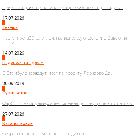
Цукровий діабет у похилому віці: особливості догляду та...
17.07.2026
4
Техніка
Настенные LCD-дисплеи: где используются, какие бывают и
зачем...
14.07.2026
1
Подорожі та туризм
В Стамбуле возведут мост по проекту Леонардо Да...
30.06.2019
2
Суспільство
Фарби Sniezka: універсальні рішення для внутрішніх і зовнішніх...
27.07.2026
3
Каталог новин
Секреты хранения молочных продуктов