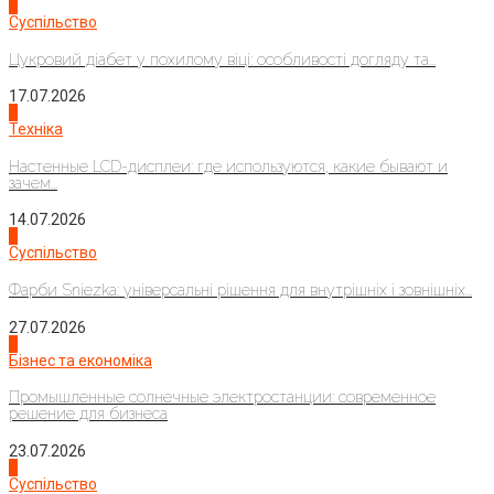
3
Суспільство
Цукровий діабет у похилому віці: особливості догляду та...
17.07.2026
4
Техніка
Настенные LCD-дисплеи: где используются, какие бывают и
зачем...
14.07.2026
1
Суспільство
Фарби Sniezka: універсальні рішення для внутрішніх і зовнішніх...
27.07.2026
2
Бізнес та економіка
Промышленные солнечные электростанции: современное
решение для бизнеса
23.07.2026
3
Суспільство