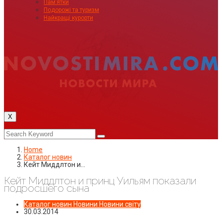
Пам’ятки
Подорожі та туризм
Найкращі курорти
X
Home
Каталог новин
Кейт Миддлтон и…
Кейт Миддлтон и принц Уильям показали
подросшего сына
Каталог новин
Новини
Новини світу
30.03.2014