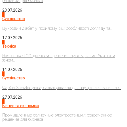
решение для бизнеса
23.07.2026
3
Суспільство
Цукровий діабет у похилому віці: особливості догляду та...
17.07.2026
4
Техніка
Настенные LCD-дисплеи: где используются, какие бывают и
зачем...
14.07.2026
1
Суспільство
Фарби Sniezka: універсальні рішення для внутрішніх і зовнішніх...
27.07.2026
2
Бізнес та економіка
Промышленные солнечные электростанции: современное
решение для бизнеса