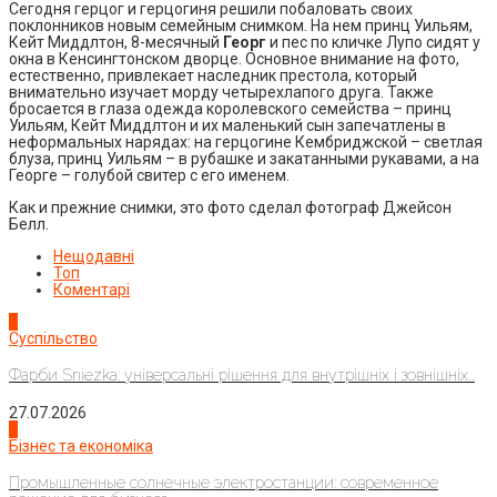
Сегодня герцог и герцогиня решили побаловать своих
поклонников новым семейным снимком. На нем принц Уильям,
Кейт Миддлтон, 8-месячный
Георг
и пес по кличке Лупо сидят у
окна в Кенсингтонском дворце. Основное внимание на фото,
естественно, привлекает наследник престола, который
внимательно изучает морду четырехлапого друга. Также
бросается в глаза одежда королевского семейства – принц
Уильям, Кейт Миддлтон и их маленький сын запечатлены в
неформальных нарядах: на герцогине Кембриджской – светлая
блуза, принц Уильям – в рубашке и закатанными рукавами, а на
Георге – голубой свитер с его именем.
Как и прежние снимки, это фото сделал фотограф Джейсон
Белл.
Нещодавні
Топ
Коментарі
1
Суспільство
Фарби Sniezka: універсальні рішення для внутрішніх і зовнішніх...
27.07.2026
2
Бізнес та економіка
Промышленные солнечные электростанции: современное