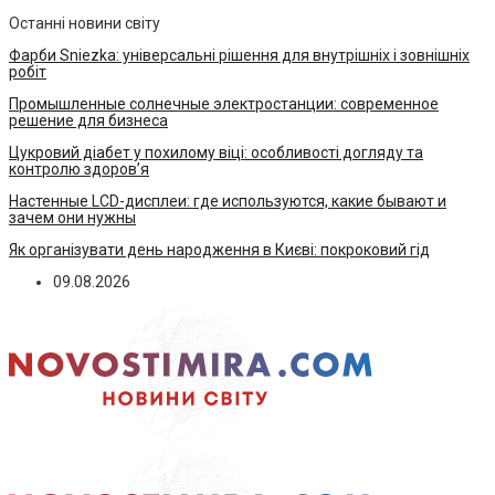
Останні новини світу
Фарби Sniezka: універсальні рішення для внутрішніх і зовнішніх
робіт
Промышленные солнечные электростанции: современное
решение для бизнеса
Цукровий діабет у похилому віці: особливості догляду та
контролю здоров’я
Настенные LCD-дисплеи: где используются, какие бывают и
зачем они нужны
Як організувати день народження в Києві: покроковий гід
09.08.2026