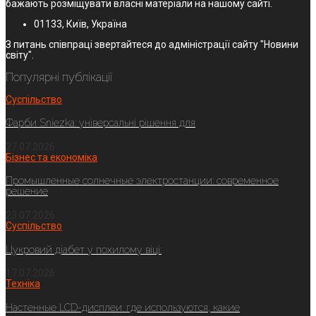
бажають розміщувати власні матеріали на нашому сайті.
01133, Київ, Україна
З питань співпраці звертайтеся до адміністрації сайту "Новини
світу".
Популярні публікації
Суспільство
Фарби Sniezka: універсальні рішення для
27.07.2026
Бізнес та економіка
Промышленные солнечные электростанции: современное
решение
23.07.2026
Суспільство
Цукровий діабет у похилому віці:
17.07.2026
Техніка
Настенные LCD-дисплеи: где используются, какие