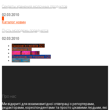
Секреты хранения молочных продуктов
02.03.2010
4
Каталог новин
Пусть молодежь порадуется
02.03.2010
Здоров'я і краса
321
Кулінарія
94
Новинки моди
63
Подорожі та туризм
125
Спорт
1224
Про нас
Ми відкриті для взаємовигідної співпраці з репортерами,
редакторами, кореспондентами та просто цікавими людьми, які