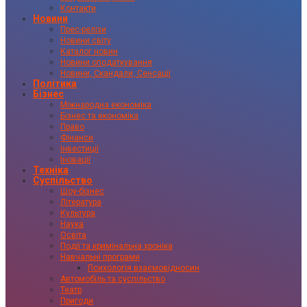
Контакти
Новини
Прес-релізи
Новини світу
Каталог новин
Новини оподаткування
Новини, Скандали, Сенсації
Політика
Бізнес
Міжнародна економіка
Бізнес та економіка
Право
Фінанси
Інвестиції
Іновації
Техніка
Суспільство
Шоу-бізнес
Література
Культура
Наука
Освіта
Події та кримінальна хроніка
Навчальні програми
Психологія взаємовідносин
Автомобіль та суспільство
Театр
Пригоди