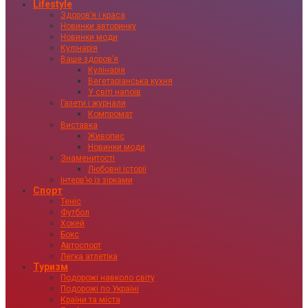
Lifestyle
Здоровʼя і краса
Новинки авторинку
Новинки моди
Кулінарія
Ваше здоровʼя
Кулінарія
Вегетаріанська кухня
У світі напоїв
Газети і журнали
Компромат
Виставка
Живопис
Новинки моди
Знаменитості
Любовні історії
Інтервʼю із зірками
Спорт
Теніс
Футбол
Хокей
Бокс
Автоспорт
Легка атлетіка
Туризм
Подорожі навколо світу
Подорожі по Україні
Країни та міста