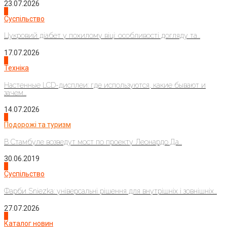
23.07.2026
3
Суспільство
Цукровий діабет у похилому віці: особливості догляду та...
17.07.2026
4
Техніка
Настенные LCD-дисплеи: где используются, какие бывают и
зачем...
14.07.2026
1
Подорожі та туризм
В Стамбуле возведут мост по проекту Леонардо Да...
30.06.2019
2
Суспільство
Фарби Sniezka: універсальні рішення для внутрішніх і зовнішніх...
27.07.2026
3
Каталог новин