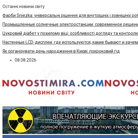
Останні новини світу
Фарби Sniezka: універсальні рішення для внутрішніх і зовнішніх ро
Промышленные солнечные электростанции: современное решени
Цукровий діабет у похилому віці: особливості догляду та контрол
Настенные LCD-дисплеи: где используются, какие бывают и заче
Як організувати день народження в Києві: покроковий гід
08.08.2026