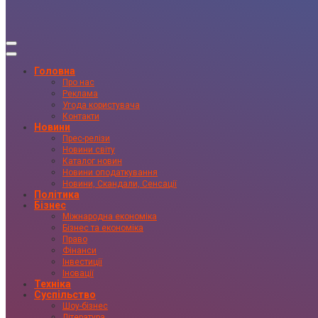
Головна
Про нас
Реклама
Угода користувача
Контакти
Новини
Прес-релізи
Новини світу
Каталог новин
Новини оподаткування
Новини, Скандали, Сенсації
Політика
Бізнес
Міжнародна економіка
Бізнес та економіка
Право
Фінанси
Інвестиції
Іновації
Техніка
Суспільство
Шоу-бізнес
Література