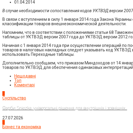
01.04.2014
В случае необходимости сопоставления кодов УКТВЭД версии 2007
В связи с вступлением в силу 1 января 2014 года Закона Украин
классификации товаров внешнеэкономической деятельности.
Напомним, что в соответствии с положениями статьи 68 Таможе
таблицы от УКТВЭД версии 2007 года до УКТВЭД версии 2012 го
Начиная с 1 января 2014 года при осуществлении операций по по
товаров в налоговых накладных следует указывать код УКТВЭД 
использовать Переходные таблицы.
Дополнительно сообщаем, что приказом Миндоходов от 14 янва
товаров по УКТВЭД для обеспечения одинаковых интерпретаций
Нещодавні
Топ
Коментарі
1
Суспільство
Фарби Sniezka: універсальні рішення для внутрішніх і зовнішніх...
27.07.2026
2
Бізнес та економіка