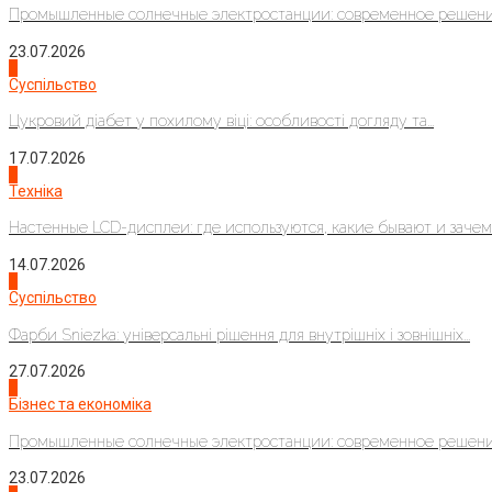
Промышленные солнечные электростанции: современное решени
23.07.2026
3
Суспільство
Цукровий діабет у похилому віці: особливості догляду та...
17.07.2026
4
Техніка
Настенные LCD-дисплеи: где используются, какие бывают и зачем..
14.07.2026
1
Суспільство
Фарби Sniezka: універсальні рішення для внутрішніх і зовнішніх...
27.07.2026
2
Бізнес та економіка
Промышленные солнечные электростанции: современное решени
23.07.2026