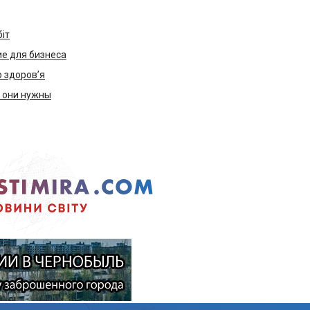
біт
е для бизнеса
ю здоров’я
м они нужны