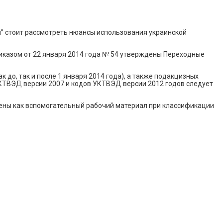
ны” стоит рассмотреть нюансы использования украинской
иказом от 22 января 2014 года № 54 утверждены Переходные
 до, так и после 1 января 2014 года), а также подакцизных
УКТВЭД версии 2007 и кодов УКТВЭД версии 2012 годов следует
ены как вспомогательный рабочий материал при классификации