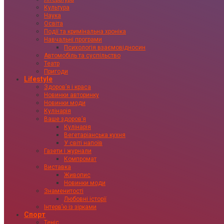
Культура
Наука
Освіта
Події та кримінальна хроніка
Навчальні програми
Психологія взаємовідносин
Автомобіль та суспільство
Театр
Пригоди
Lifestyle
Здоровʼя і краса
Новинки авторинку
Новинки моди
Кулінарія
Ваше здоровʼя
Кулінарія
Вегетаріанська кухня
У світі напоїв
Газети і журнали
Компромат
Виставка
Живопис
Новинки моди
Знаменитості
Любовні історії
Інтервʼю із зірками
Спорт
Теніс