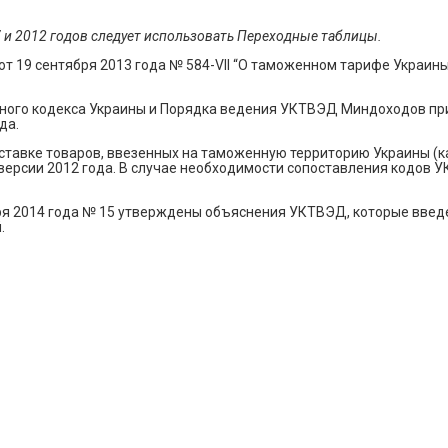
 и 2012 годов следует использовать Переходные таблицы.
ы от 19 сентября 2013 года № 584-VII “О таможенном тарифе Украи
нного кодекса Украины и Порядка ведения УКТВЭД Миндоходов пр
да.
ставке товаров, ввезенных на таможенную территорию Украины (как
версии 2012 года. В случае необходимости сопоставления кодов 
ря 2014 года № 15 утверждены объяснения УКТВЭД, которые введ
.