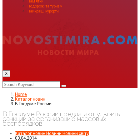
Пам’ятки
Подорожі та туризм
Найкращі курорти
X
Home
Каталог новин
В Госдуме России…
В Госдуме России предлагают удвоить
санкции за организацию массовых
беспорядков
Каталог новин
Новини
Новини світу
03.04.2014