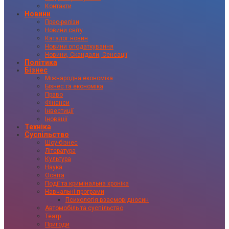
Контакти
Новини
Прес-релізи
Новини світу
Каталог новин
Новини оподаткування
Новини, Скандали, Сенсації
Політика
Бізнес
Міжнародна економіка
Бізнес та економіка
Право
Фінанси
Інвестиції
Іновації
Техніка
Суспільство
Шоу-бізнес
Література
Культура
Наука
Освіта
Події та кримінальна хроніка
Навчальні програми
Психологія взаємовідносин
Автомобіль та суспільство
Театр
Пригоди