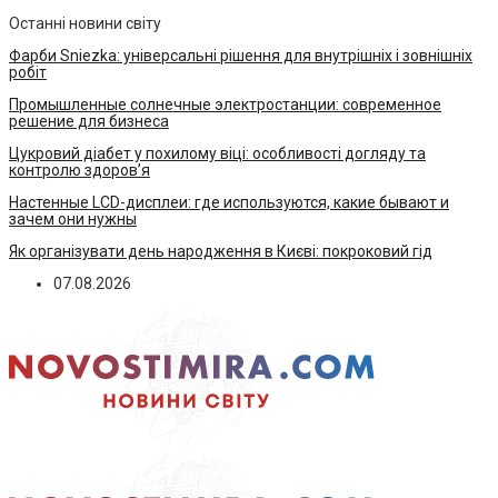
Останні новини світу
Фарби Sniezka: універсальні рішення для внутрішніх і зовнішніх
робіт
Промышленные солнечные электростанции: современное
решение для бизнеса
Цукровий діабет у похилому віці: особливості догляду та
контролю здоров’я
Настенные LCD-дисплеи: где используются, какие бывают и
зачем они нужны
Як організувати день народження в Києві: покроковий гід
07.08.2026