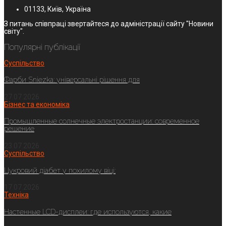
01133, Київ, Україна
З питань співпраці звертайтеся до адміністрації сайту "Новини
світу".
Популярні публікації
Суспільство
Фарби Sniezka: універсальні рішення для
27.07.2026
Бізнес та економіка
Промышленные солнечные электростанции: современное
решение
23.07.2026
Суспільство
Цукровий діабет у похилому віці:
17.07.2026
Техніка
Настенные LCD-дисплеи: где используются, какие