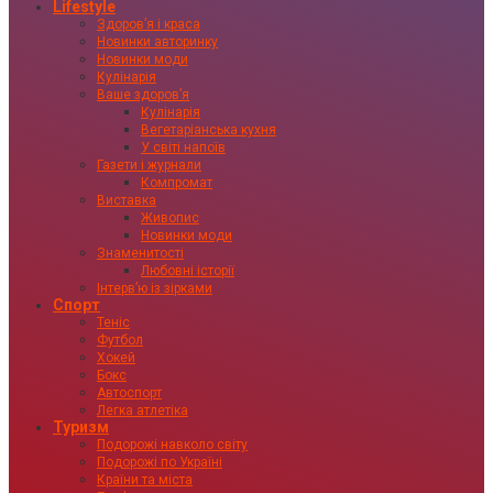
Lifestyle
Здоровʼя і краса
Новинки авторинку
Новинки моди
Кулінарія
Ваше здоровʼя
Кулінарія
Вегетаріанська кухня
У світі напоїв
Газети і журнали
Компромат
Виставка
Живопис
Новинки моди
Знаменитості
Любовні історії
Інтервʼю із зірками
Спорт
Теніс
Футбол
Хокей
Бокс
Автоспорт
Легка атлетіка
Туризм
Подорожі навколо світу
Подорожі по Україні
Країни та міста