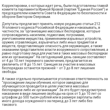
Корректировки, о которых идет речь, были подготовлены главой
комитета парламента Ириной Яровой (партия “Единая Россия”) и
председателем комитета Совета Федерации по безопасности и
обороне Виктором Озеровым.
Депутаты предлагают принять новую редакцию статьи 212
Уголовного кодекса Российской Федерации и наказывать, в
частности, за “
организацию массовых беспорядков, которые
сопровождались насилием, поджогами, погромами,
уничтожением имущества, применением взрывных устройств,
оружия, отравляющих, взрывчатых либо иных предметов и
веществ, представляющих опасность для окружающих, а также
оказанием представителю власти вооруженного сопротивления, а
равно подготовку лица для участия в таких массовых беспорядках
или их организации
“. На сегодняшний день санкции составляют
от 4 до 10 лет тюремного заключения, предлагается их
увеличить от 8 до 15 лет. Санкция за участие в массовых
беспорядках останется прежней – от 3 до 8 лет лишения
свободы.
А также отдельно прописывается уголовная ответственность за
“
прохождение лицом обучения, которое заведомо для
обучающегося проводится в целях участия в массовых
беспорядков либо их организации
“. За это будет предусмотрено
наказание в виде лишения свободы на срок от 5 до 10 лет со
штрафом до 500 тысяч рублей или в размере зарплаты либо
иного дохода осужденного за период до 3 лет либо без
такового.