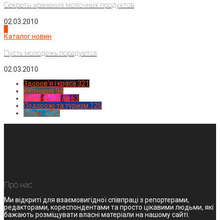
Секреты хранения молочных продуктов
02.03.2010
4
Каталог новин
Пусть молодежь порадуется
02.03.2010
Здоров'я і краса
321
Кулінарія
94
Новинки моди
63
Подорожі та туризм
125
Спорт
1224
Про нас
Ми відкриті для взаємовигідної співпраці з репортерами,
редакторами, кореспондентами та просто цікавими людьми, які
бажають розміщувати власні матеріали на нашому сайті.