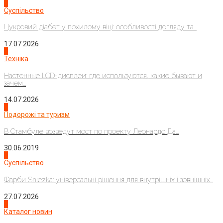
3
Суспільство
Цукровий діабет у похилому віці: особливості догляду та...
17.07.2026
4
Техніка
Настенные LCD-дисплеи: где используются, какие бывают и
зачем...
14.07.2026
1
Подорожі та туризм
В Стамбуле возведут мост по проекту Леонардо Да...
30.06.2019
2
Суспільство
Фарби Sniezka: універсальні рішення для внутрішніх і зовнішніх...
27.07.2026
3
Каталог новин