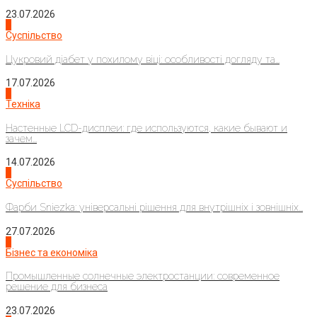
23.07.2026
3
Суспільство
Цукровий діабет у похилому віці: особливості догляду та...
17.07.2026
4
Техніка
Настенные LCD-дисплеи: где используются, какие бывают и
зачем...
14.07.2026
1
Суспільство
Фарби Sniezka: універсальні рішення для внутрішніх і зовнішніх...
27.07.2026
2
Бізнес та економіка
Промышленные солнечные электростанции: современное
решение для бизнеса
23.07.2026