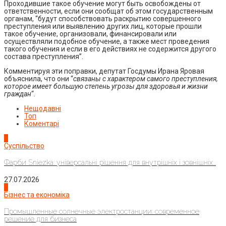
Проходившие такое обучение могут быть освобождены от
ответственности, если они сообщат об этом государственным
органам, “будут способствовать раскрытию совершенного
преступления или выявлению других лиц, которые прошли
такое обучение, организовали, финансировали или
осуществляли подобное обучение, а также мест проведения
такого обучения и если в его действиях не содержится другого
состава преступления”.
Комментируя эти поправки, депутат Госдумы Ирана Яровая
объяснила, что они “
связаны с характером самого преступления,
которое имеет большую степень угрозы для здоровья и жизни
граждан
“.
Нещодавні
Топ
Коментарі
1
Суспільство
Фарби Sniezka: універсальні рішення для внутрішніх і зовнішніх...
27.07.2026
2
Бізнес та економіка
Промышленные солнечные электростанции: современное
решение для бизнеса