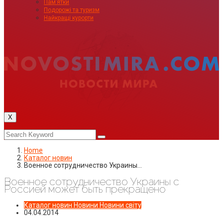
Пам’ятки
Подорожі та туризм
Найкращі курорти
X
Home
Каталог новин
Военное сотрудничество Украины…
Военное сотрудничество Украины с
Россией может быть прекращено
Каталог новин
Новини
Новини світу
04.04.2014