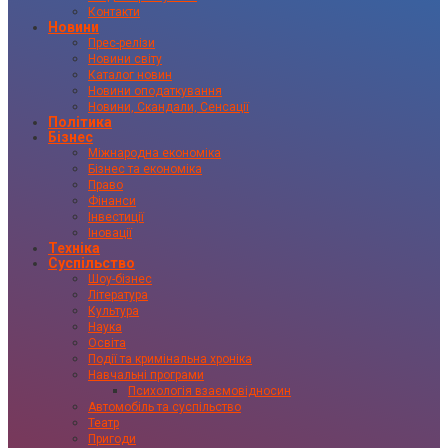
Контакти
Новини
Прес-релізи
Новини світу
Каталог новин
Новини оподаткування
Новини, Скандали, Сенсації
Політика
Бізнес
Міжнародна економіка
Бізнес та економіка
Право
Фінанси
Інвестиції
Іновації
Техніка
Суспільство
Шоу-бізнес
Література
Культура
Наука
Освіта
Події та кримінальна хроніка
Навчальні програми
Психологія взаємовідносин
Автомобіль та суспільство
Театр
Пригоди