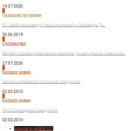
14.07.2026
1
Подорожі та туризм
В Стамбуле возведут мост по проекту Леонардо Да...
30.06.2019
2
Суспільство
Фарби Sniezka: універсальні рішення для внутрішніх і зовнішніх...
27.07.2026
3
Каталог новин
Секреты хранения молочных продуктов
02.03.2010
4
Каталог новин
Пусть молодежь порадуется
02.03.2010
Здоров'я і краса
321