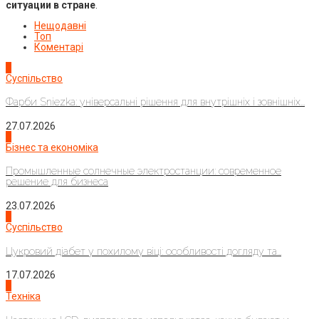
ситуации в стране
.
Нещодавні
Топ
Коментарі
1
Суспільство
Фарби Sniezka: універсальні рішення для внутрішніх і зовнішніх...
27.07.2026
2
Бізнес та економіка
Промышленные солнечные электростанции: современное
решение для бизнеса
23.07.2026
3
Суспільство
Цукровий діабет у похилому віці: особливості догляду та...
17.07.2026
4
Техніка