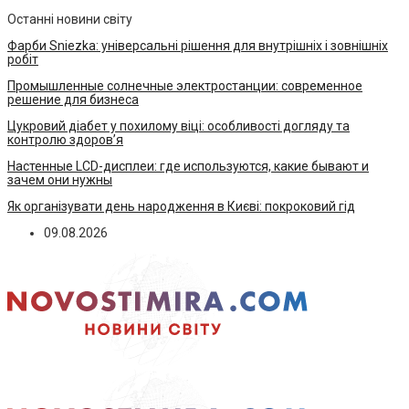
Останні новини світу
Фарби Sniezka: універсальні рішення для внутрішніх і зовнішніх
робіт
Промышленные солнечные электростанции: современное
решение для бизнеса
Цукровий діабет у похилому віці: особливості догляду та
контролю здоров’я
Настенные LCD-дисплеи: где используются, какие бывают и
зачем они нужны
Як організувати день народження в Києві: покроковий гід
09.08.2026