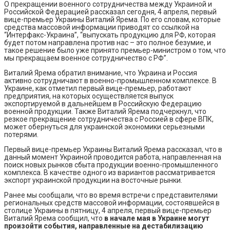
О прекращении военного сотрудничества между Украиной и
Российской Федерацией рассказал сегодня, 4 апреля, первый
вице-премьер Украины Виталий Ярема. По его словам, которые
средства массовой информации приводят со ссылкой на
“Интерфакс-Украина”, “выпускать продукцию для РФ, которая
будет потом направлена против нас – это полное безумие, и
такое решение было уже принято премьер-министром о том, что
мы прекращаем военное сотрудничество с РФ”.
Виталий Ярема обратил внимание, что Украина и Россия
активно сотрудничают в военно-промышленном комплексе. В
Украине, как отметил первый вице-премьер, работают
предприятия, на которых осуществляется выпуск
экспортируемой в дальнейшем в Российскую Федерацию
военной продукции. Также Виталий Ярема подчеркнул, что
резкое прекращение сотрудничества с Россией в сфере ВПК,
может обернуться для украинской экономики серьезными
потерями.
Первый вице-премьер Украины Виталий Ярема рассказал, что в
данный момент Украиной проводится работа, направленная на
поиск новых рынков сбыта продукции военно-промышленного
комплекса. В качестве одного из вариантов рассматривается
экспорт украинской продукции на восточные рынки.
Ранее мы сообщали, что во время встречи с представителями
региональных средств массовой информации, состоявшейся в
столице Украины в пятницу, 4 апреля, первый вице-премьер
Виталий Ярема сообщил, что
в начале мая в Украине могут
произойти события, направленные на дестабилизацию