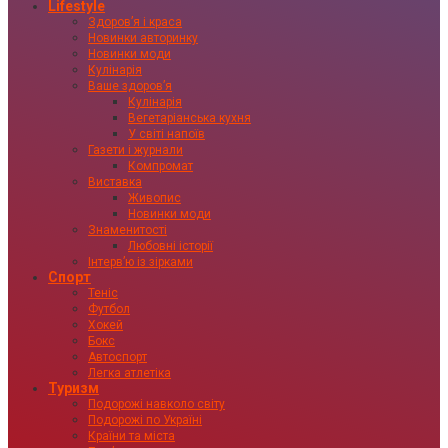
Lifestyle
Здоровʼя і краса
Новинки авторинку
Новинки моди
Кулінарія
Ваше здоровʼя
Кулінарія
Вегетаріанська кухня
У світі напоїв
Газети і журнали
Компромат
Виставка
Живопис
Новинки моди
Знаменитості
Любовні історії
Інтервʼю із зірками
Спорт
Теніс
Футбол
Хокей
Бокс
Автоспорт
Легка атлетіка
Туризм
Подорожі навколо світу
Подорожі по Україні
Країни та міста