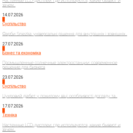
Настенные LCD-дисплеи: где используются, какие бывают и
зачем...
14.07.2026
1
Суспільство
Фарби Sniezka: універсальні рішення для внутрішніх і зовнішніх...
27.07.2026
2
Бізнес та економіка
Промышленные солнечные электростанции: современное
решение для бизнеса
23.07.2026
3
Суспільство
Цукровий діабет у похилому віці: особливості догляду та...
17.07.2026
4
Техніка
Настенные LCD-дисплеи: где используются, какие бывают и
зачем...