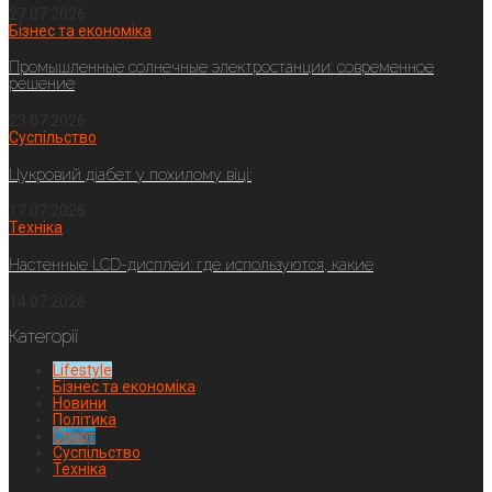
27.07.2026
Бізнес та економіка
Промышленные солнечные электростанции: современное
решение
23.07.2026
Суспільство
Цукровий діабет у похилому віці:
17.07.2026
Техніка
Настенные LCD-дисплеи: где используются, какие
14.07.2026
Категорії
Lifestyle
Бізнес та економіка
Новини
Політика
Спорт
Суспільство
Техніка