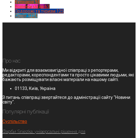
Кулінарія
94
Новинки моди
63
Подорожі та туризм
125
Спорт
1224
Про нас
Ми відкриті для взаємовигідної співпраці з репортерами,
редакторами, кореспондентами та просто цікавими людьми, які
бажають розміщувати власні матеріали на нашому сайті.
01133, Київ, Україна
З питань співпраці звертайтеся до адміністрації сайту "Новини
світу".
Популярні публікації
Суспільство
Фарби Sniezka: універсальні рішення для