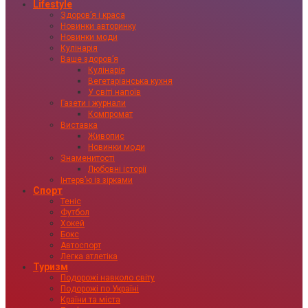
Lifestyle
Здоровʼя і краса
Новинки авторинку
Новинки моди
Кулінарія
Ваше здоровʼя
Кулінарія
Вегетаріанська кухня
У світі напоїв
Газети і журнали
Компромат
Виставка
Живопис
Новинки моди
Знаменитості
Любовні історії
Інтервʼю із зірками
Спорт
Теніс
Футбол
Хокей
Бокс
Автоспорт
Легка атлетіка
Туризм
Подорожі навколо світу
Подорожі по Україні
Країни та міста