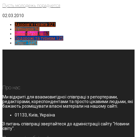
Пусть молодежь порадуется
02.03.2010
Здоров'я і краса
321
Кулінарія
94
Новинки моди
63
Подорожі та туризм
125
Спорт
1224
Про нас
Ми відкриті для взаємовигідної співпраці з репортерами,
редакторами, кореспондентами та просто цікавими людьми, які
бажають розміщувати власні матеріали на нашому сайті.
01133, Київ, Україна
З питань співпраці звертайтеся до адміністрації сайту "Новини
світу".