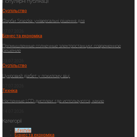
Популярні публікації
Суспільство
Фарби Sniezka: універсальні рішення для
27.07.2026
Бізнес та економіка
Промышленные солнечные электростанции: современное
решение
23.07.2026
Суспільство
Цукровий діабет у похилому віці:
17.07.2026
Техніка
Настенные LCD-дисплеи: где используются, какие
14.07.2026
Категорії
Lifestyle
Бізнес та економіка