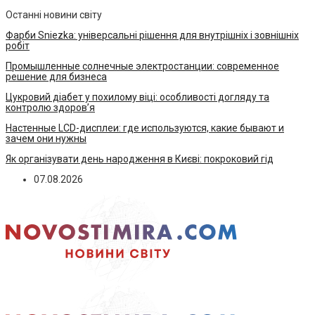
Останні новини світу
Фарби Sniezka: універсальні рішення для внутрішніх і зовнішніх
робіт
Промышленные солнечные электростанции: современное
решение для бизнеса
Цукровий діабет у похилому віці: особливості догляду та
контролю здоров’я
Настенные LCD-дисплеи: где используются, какие бывают и
зачем они нужны
Як організувати день народження в Києві: покроковий гід
07.08.2026