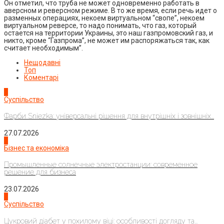
Он отметил, что труба не может одновременно работать в
аверсном и реверсном режиме. В то же время, если речь идет о
разменных операциях, некоем виртуальном “свопе”, некоем
виртуальном реверсе, то надо понимать, что газ, который
остается на территории Украины, это наш газпромовский газ, и
никто, кроме “Газпрома”, не может им распоряжаться так, как
считает необходимым”.
Нещодавні
Топ
Коментарі
1
Суспільство
Фарби Sniezka: універсальні рішення для внутрішніх і зовнішніх...
27.07.2026
2
Бізнес та економіка
Промышленные солнечные электростанции: современное
решение для бизнеса
23.07.2026
3
Суспільство
Цукровий діабет у похилому віці: особливості догляду та...