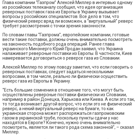
Глава компании “Газпром” Алексей Миллер в интервью одному
из российских телеканалу сообщил, что идея организация
реверсных поставок газа из Европы в Украину вызывает
вопросы у российских специалистов. Все дело в том, что
физический реверс вряд ли возможен, а “виртуальный” реверс
требует рассмотрения с точки зрения законности.
По словам главы “Газпрома”, европейские компании, готовые
вести такие поставки, должны очень внимательно посмотреть
на законность подобного рода операций. Ранее глава
украинского Минэнерго Юрий Продан заявил, что Украина
налаживает реверсные поставки из Европы. В частности, Киев
намеревается договориться о реверсе газа из Словакии.
Алексей Миллер по этому поводу заметил, что если говорить о
реверсных поставках, следует задаться несколькими
вопросами, в том числе, реально ли физически осуществить
реверс газа из Европы в Украину.
“Есть большие сомнения в отношение того, что могут быть
осуществлены реверсные поставки физически из Словакии,
например в район Донецка, Харькова или Киева. А если это так,
то тогда возникает другой вопрос, что если это не физический
реверс, а некий виртуальный реверс на бумаге, то как
украинская сторона может распоряжаться газпромовским
газом в украинской трубе, поскольку пункты сдачи у нас
находятся в Европе? Конечно, нужно очень внимательно
посмотреть, является ли такого рода схема законной”, – сказал
Миллер.