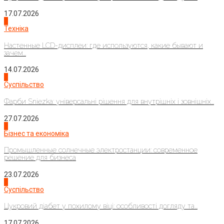
17.07.2026
4
Техніка
Настенные LCD-дисплеи: где используются, какие бывают и
зачем...
14.07.2026
1
Суспільство
Фарби Sniezka: універсальні рішення для внутрішніх і зовнішніх...
27.07.2026
2
Бізнес та економіка
Промышленные солнечные электростанции: современное
решение для бизнеса
23.07.2026
3
Суспільство
Цукровий діабет у похилому віці: особливості догляду та...
17.07.2026