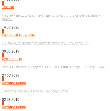
4
Техніка
Настенные LCD-дисплеи: где используются, какие бывают и
зачем...
14.07.2026
1
Подорожі та туризм
В Стамбуле возведут мост по проекту Леонардо Да...
30.06.2019
2
Суспільство
Фарби Sniezka: універсальні рішення для внутрішніх і зовнішніх...
27.07.2026
3
Каталог новин
Секреты хранения молочных продуктов
02.03.2010
4
Каталог новин