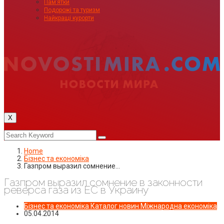
Пам’ятки
Подорожі та туризм
Найкращі курорти
X
Home
Бізнес та економіка
Газпром выразил сомнение…
Газпром выразил сомнение в законности
реверса газа из ЕС в Украину
Бізнес та економіка
Каталог новин
Міжнародна економіка
05.04.2014