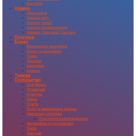
Контакти
Новини
Прес-релізи
Новини світу
Каталог новин
Новини оподаткування
Новини, Скандали, Сенсації
Політика
Бізнес
Міжнародна економіка
Бізнес та економіка
Право
Фінанси
Інвестиції
Іновації
Техніка
Суспільство
Шоу-бізнес
Література
Культура
Наука
Освіта
Події та кримінальна хроніка
Навчальні програми
Психологія взаємовідносин
Автомобіль та суспільство
Театр
Пригоди