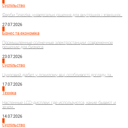
1
Суспільство
Фарби Sniezka: універсальні рішення для внутрішніх і зовнішніх...
27.07.2026
2
Бізнес та економіка
Промышленные солнечные электростанции: современное
решение для бизнеса
23.07.2026
3
Суспільство
Цукровий діабет у похилому віці: особливості догляду та...
17.07.2026
4
Техніка
Настенные LCD-дисплеи: где используются, какие бывают и
зачем...
14.07.2026
1
Суспільство