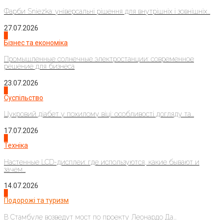
Фарби Sniezka: універсальні рішення для внутрішніх і зовнішніх...
27.07.2026
2
Бізнес та економіка
Промышленные солнечные электростанции: современное
решение для бизнеса
23.07.2026
3
Суспільство
Цукровий діабет у похилому віці: особливості догляду та...
17.07.2026
4
Техніка
Настенные LCD-дисплеи: где используются, какие бывают и
зачем...
14.07.2026
1
Подорожі та туризм
В Стамбуле возведут мост по проекту Леонардо Да...