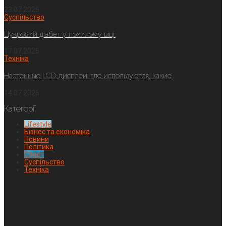
23.07.2026
Суспільство
Цукровий діабет у похилому віці:
17.07.2026
Техніка
Настенные LCD-дисплеи: где используются, какие
14.07.2026
Категорії
Lifestyle
Бізнес та економіка
Новини
Політика
Спорт
Суспільство
Техніка