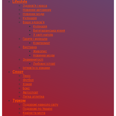
Lifestyle
Здоровʼя і краса
Новинки авторинку
Новинки моди
Кулінарія
Ваше здоровʼя
Кулінарія
Вегетаріанська кухня
У світі напоїв
Газети і журнали
Компромат
Виставка
Живопис
Новинки моди
Знаменитості
Любовні історії
Інтервʼю із зірками
Спорт
Теніс
Футбол
Хокей
Бокс
Автоспорт
Легка атлетіка
Туризм
Подорожі навколо світу
Подорожі по Україні
Країни та міста