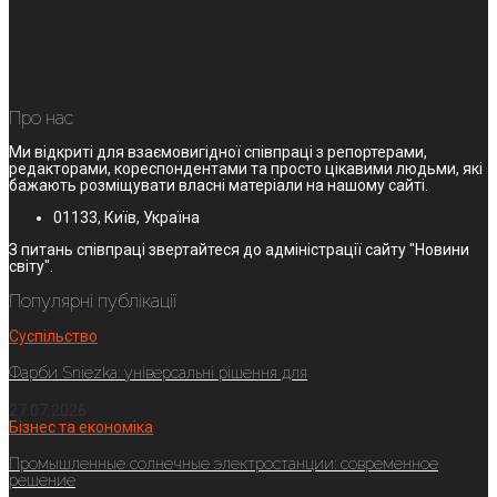
Про нас
Ми відкриті для взаємовигідної співпраці з репортерами,
редакторами, кореспондентами та просто цікавими людьми, які
бажають розміщувати власні матеріали на нашому сайті.
01133, Київ, Україна
З питань співпраці звертайтеся до адміністрації сайту "Новини
світу".
Популярні публікації
Суспільство
Фарби Sniezka: універсальні рішення для
27.07.2026
Бізнес та економіка
Промышленные солнечные электростанции: современное
решение