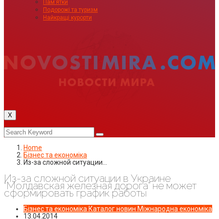
Пам’ятки
Подорожі та туризм
Найкращі курорти
X
Home
Бізнес та економіка
Из-за сложной ситуации…
Из-за сложной ситуации в Украине
“Молдавская железная дорога” не может
сформировать график работы
Бізнес та економіка
Каталог новин
Міжнародна економіка
13.04.2014