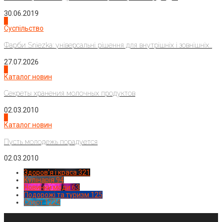
30.06.2019
2
Суспільство
Фарби Sniezka: універсальні рішення для внутрішніх і зовнішніх...
27.07.2026
3
Каталог новин
Секреты хранения молочных продуктов
02.03.2010
4
Каталог новин
Пусть молодежь порадуется
02.03.2010
Здоров'я і краса
321
Кулінарія
94
Новинки моди
63
Подорожі та туризм
125
Спорт
1224