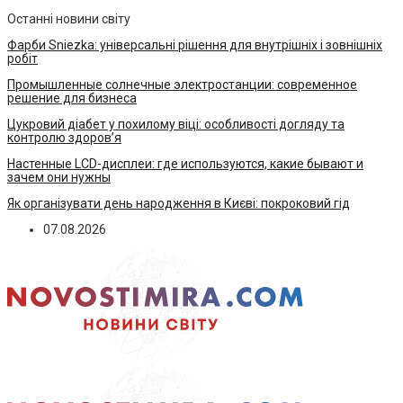
Останні новини світу
Фарби Sniezka: універсальні рішення для внутрішніх і зовнішніх
робіт
Промышленные солнечные электростанции: современное
решение для бизнеса
Цукровий діабет у похилому віці: особливості догляду та
контролю здоров’я
Настенные LCD-дисплеи: где используются, какие бывают и
зачем они нужны
Як організувати день народження в Києві: покроковий гід
07.08.2026