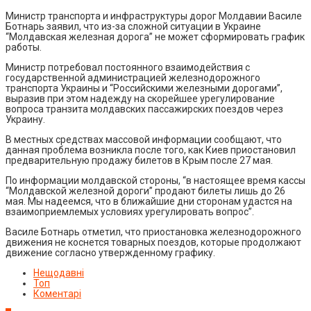
Министр транспорта и инфраструктуры дорог Молдавии Василе
Ботнарь заявил, что из-за сложной ситуации в Украине
“Молдавская железная дорога” не может сформировать график
работы.
Министр потребовал постоянного взаимодействия с
государственной администрацией железнодорожного
транспорта Украины и “Российскими железными дорогами”,
выразив при этом надежду на скорейшее урегулирование
вопроса транзита молдавских пассажирских поездов через
Украину.
В местных средствах массовой информации сообщают, что
данная проблема возникла после того, как Киев приостановил
предварительную продажу билетов в Крым после 27 мая.
По информации молдавской стороны, “в настоящее время кассы
“Молдавской железной дороги” продают билеты лишь до 26
мая. Мы надеемся, что в ближайшие дни сторонам удастся на
взаимоприемлемых условиях урегулировать вопрос”.
Василе Ботнарь отметил, что приостановка железнодорожного
движения не коснется товарных поездов, которые продолжают
движение согласно утвержденному графику.
Нещодавні
Топ
Коментарі