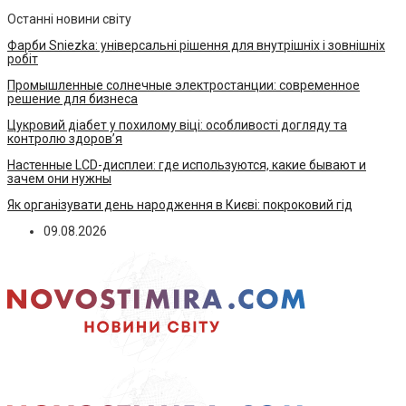
Останні новини світу
Фарби Sniezka: універсальні рішення для внутрішніх і зовнішніх
робіт
Промышленные солнечные электростанции: современное
решение для бизнеса
Цукровий діабет у похилому віці: особливості догляду та
контролю здоров’я
Настенные LCD-дисплеи: где используются, какие бывают и
зачем они нужны
Як організувати день народження в Києві: покроковий гід
09.08.2026