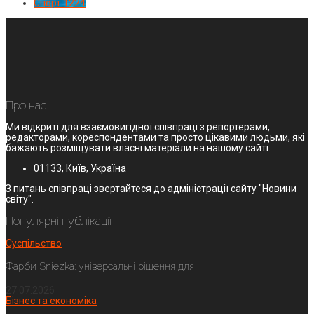
Спорт
1224
Про нас
Ми відкриті для взаємовигідної співпраці з репортерами,
редакторами, кореспондентами та просто цікавими людьми, які
бажають розміщувати власні матеріали на нашому сайті.
01133, Київ, Україна
З питань співпраці звертайтеся до адміністрації сайту "Новини
світу".
Популярні публікації
Суспільство
Фарби Sniezka: універсальні рішення для
27.07.2026
Бізнес та економіка