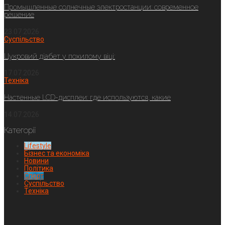
Промышленные солнечные электростанции: современное
решение
23.07.2026
Суспільство
Цукровий діабет у похилому віці:
17.07.2026
Техніка
Настенные LCD-дисплеи: где используются, какие
14.07.2026
Категорії
Lifestyle
Бізнес та економіка
Новини
Політика
Спорт
Суспільство
Техніка