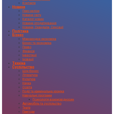
Контакти
Новини
Прес-релізи
Новини світу
Каталог новин
Новини оподаткування
Новини, Скандали, Сенсації
Політика
Бізнес
Міжнародна економіка
Бізнес та економіка
Право
Фінанси
Інвестиції
Іновації
Техніка
Суспільство
Шоу-бізнес
Література
Культура
Наука
Освіта
Події та кримінальна хроніка
Навчальні програми
Психологія взаємовідносин
Автомобіль та суспільство
Театр
Пригоди