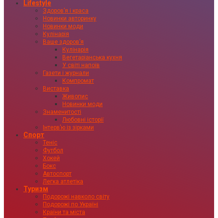
Lifestyle
Здоровʼя і краса
Новинки авторинку
Новинки моди
Кулінарія
Ваше здоровʼя
Кулінарія
Вегетаріанська кухня
У світі напоїв
Газети і журнали
Компромат
Виставка
Живопис
Новинки моди
Знаменитості
Любовні історії
Інтервʼю із зірками
Спорт
Теніс
Футбол
Хокей
Бокс
Автоспорт
Легка атлетіка
Туризм
Подорожі навколо світу
Подорожі по Україні
Країни та міста