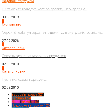
Подорожі та туризм
В Стамбуле возведут мост по проекту Леонардо Да...
30.06.2019
2
Суспільство
Фарби Sniezka: універсальні рішення для внутрішніх і зовнішніх...
27.07.2026
3
Каталог новин
Секреты хранения молочных продуктов
02.03.2010
4
Каталог новин
Пусть молодежь порадуется
02.03.2010
Здоров'я і краса
321
Кулінарія
94
Новинки моди
63
Подорожі та туризм
125