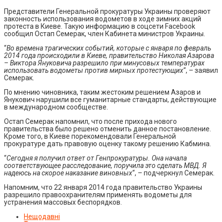
Представители Генеральной прокуратуры Украины проверяют
законность использования водометов в ходе зимних акций
протеста в Киеве. Такую информацию в соцсети Facebook
сообщил Остап Семерак, член Кабинета министров Украины.
“
Во времена трагических событий, которые с января по февраль
2014 года происходили в Киеве, правительство Николая Азарова
– Виктора Януковича разрешило при минусовых температурах
использовать водометы против мирных протестующих
“, – заявил
Семерак.
По мнению чиновника, таким жестоким решением Азаров и
Янукович нарушили все гуманитарные стандарты, действующие
в международном сообществе.
Остап Семерак напомнил, что после прихода нового
правительства было решено отменить данное постановление.
Кроме того, в Киеве порекомендовали Генеральной
прокуратуре дать правовую оценку такому решению Кабмина.
“
Сегодня я получил ответ от Генпрокуратуры. Она начала
соответствующее расследование, поручила это сделать МВД. Я
надеюсь на скорое наказание виновных
“, – подчеркнул Семерак.
Напомним, что 22 января 2014 года правительство Украины
разрешило правоохранителям применять водометы для
устранения массовых беспорядков.
Нещодавні