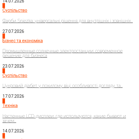
14.07.2026
1
Суспільство
Фарби Sniezka: універсальні рішення для внутрішніх і зовнішніх...
27.07.2026
2
Бізнес та економіка
Промышленные солнечные электростанции: современное
решение для бизнеса
23.07.2026
3
Суспільство
Цукровий діабет у похилому віці: особливості догляду та...
17.07.2026
4
Техніка
Настенные LCD-дисплеи: где используются, какие бывают и
зачем...
14.07.2026
1