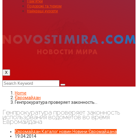
Пам’ятки
Подорожі та туризм
Найкращі курорти
X
Home
Євромайдан
Генпрокуратура проверяет законность…
Генпрокуратура проверяет законность
использования водометов во время
Евромайдана
Євромайдан
Каталог новин
Новини Євромайдана
19.04.2014