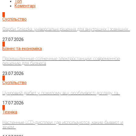
Топ
Коментарі
1
Суспільство
Фарби Sniezka: універсальні рішення для внутрішніх і зовнішніх...
27.07.2026
2
Бізнес та економіка
Промышленные солнечные электростанции: современное
решение для бизнеса
23.07.2026
3
Суспільство
Цукровий діабет у похилому віці: особливості догляду та...
17.07.2026
4
Техніка
Настенные LCD-дисплеи: где используются, какие бывают и
зачем...