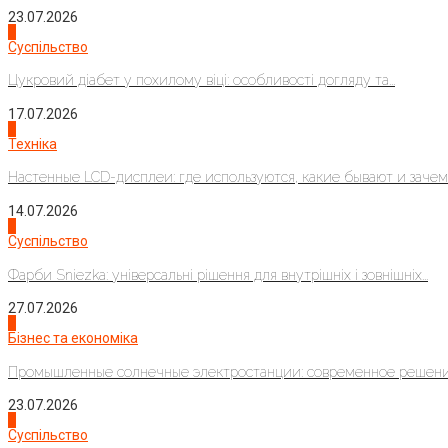
23.07.2026
3
Суспільство
Цукровий діабет у похилому віці: особливості догляду та...
17.07.2026
4
Техніка
Настенные LCD-дисплеи: где используются, какие бывают и зачем..
14.07.2026
1
Суспільство
Фарби Sniezka: універсальні рішення для внутрішніх і зовнішніх...
27.07.2026
2
Бізнес та економіка
Промышленные солнечные электростанции: современное решени
23.07.2026
3
Суспільство