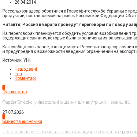
26.04.2014
Россельхознадзор обратился к Госветфитослужбе Украины с пре
продукции, поставляемой на рынок Российской Федерации. Об э
Читайте: Россия и Европа проведут переговоры по поводу зап
На переговорах планируется обсудить условия возобновления тра
содержащих свинину, которые были ограничены из-за вспышки аф
Как сообщалось ранее, в конце марта Россельхознадзор заявил
и предупредил о возможности введения ограничений на экспорт 
Источник: УНН
Нещодавні
Топ
Коментарі
1
Суспільство
Фарби Sniezka: універсальні рішення для внутрішніх і зовнішніх...
27.07.2026
2
Бізнес та економіка
Промышленные солнечные электростанции: современное решени