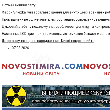
Останні новини світу
Фарби Sniezka: універсальні рішення для внутрішніх і зовнішніх ро
Промышленные солнечные электростанции: современное решени
Цукровий діабет у похилому віці: особливості догляду та контрол
Настенные LCD-дисплеи: где используются, какие бывают и заче
Як організувати день народження в Києві: покроковий гід
07.08.2026