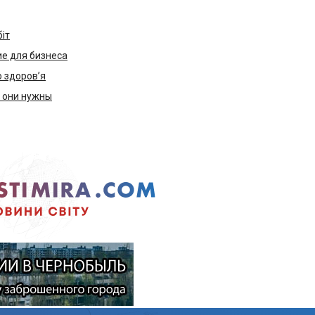
біт
е для бизнеса
ю здоров’я
м они нужны