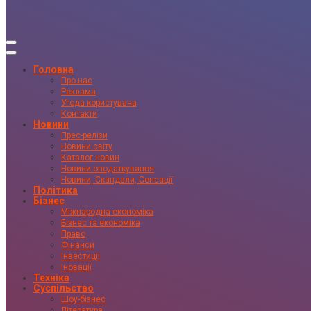
Головна
Про нас
Реклама
Угода користувача
Контакти
Новини
Прес-релізи
Новини світу
Каталог новин
Новини оподаткування
Новини, Скандали, Сенсації
Політика
Бізнес
Міжнародна економіка
Бізнес та економіка
Право
Фінанси
Інвестиції
Іновації
Техніка
Суспільство
Шоу-бізнес
Література