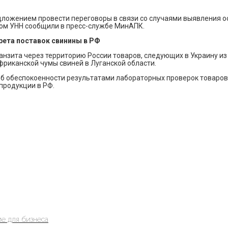
дложением провести переговоры в связи со случаями выявления о
том УНН сообщили в пресс-службе МинАПК.
рета поставок свинины в РФ
нзита через территорию России товаров, следующих в Украину из 
риканской чумы свиней в Луганской области.
 об обеспокоенности результатами лабораторных проверок товаро
продукции в РФ.
е для бизнеса