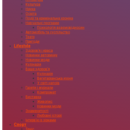
Культура
Наука
Освіта
Події та кримінальна хроніка
Навчальні програми
Психологія взаємовідносин
Автомобіль та суспільство
Театр
Пригоди
Lifestyle
Здоровʼя і краса
Новинки авторинку
Новинки моди
Кулінарія
Ваше здоровʼя
Кулінарія
Вегетаріанська кухня
У світі напоїв
Газети і журнали
Компромат
Виставка
Живопис
Новинки моди
Знаменитості
Любовні історії
Інтервʼю із зірками
Спорт
Теніс