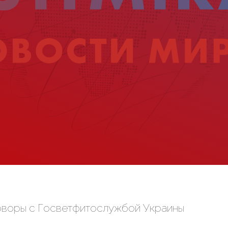
оворы с Госветфитослужбой Украины