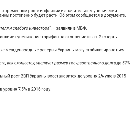
 о временном росте инфляции и значительном увеличении
аины постепенно будет расти. Об этом сообщается в документе,
ителя и слабого инвестора
“, – заявили в МВФ.
овлияет увеличение тарифов на отопление и газ. Эксперты
ловые международные резервы Украины могу стабилизироваться
, как ожидается, увеличат размер государственного долга до 57%
ьный рост ВВП Украины восстановится до уровня 2% уже в 2015
 уровня 7,5% в 2016 году.