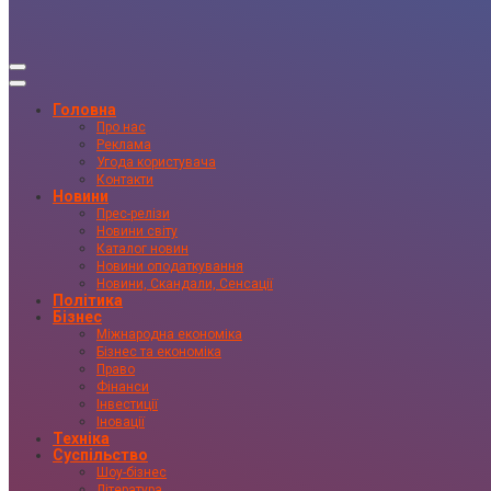
Головна
Про нас
Реклама
Угода користувача
Контакти
Новини
Прес-релізи
Новини світу
Каталог новин
Новини оподаткування
Новини, Скандали, Сенсації
Політика
Бізнес
Міжнародна економіка
Бізнес та економіка
Право
Фінанси
Інвестиції
Іновації
Техніка
Суспільство
Шоу-бізнес
Література