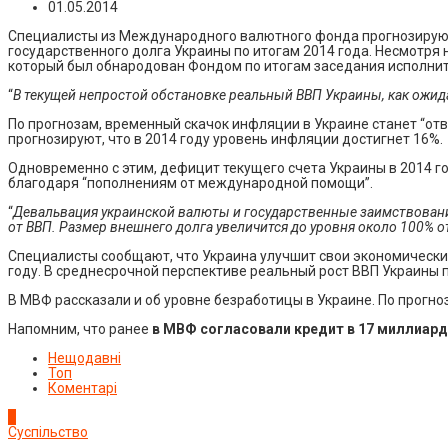
01.05.2014
Специалисты из Международного валютного фонда прогнозируют 
государственного долга Украины по итогам 2014 года. Несмотря 
который был обнародован Фондом по итогам заседания исполнит
“
В текущей непростой обстановке реальный ВВП Украины, как ожидае
По прогнозам, временный скачок инфляции в Украине станет “от
прогнозируют, что в 2014 году уровень инфляции достигнет 16%.
Одновременно с этим, дефицит текущего счета Украины в 2014 
благодаря “пополнениям от международной помощи”.
“
Девальвация украинской валюты и государственные заимствования
от ВВП. Размер внешнего долга увеличится до уровня около 100% о
Специалисты сообщают, что Украина улучшит свои экономические
году. В среднесрочной перспективе реальный рост ВВП Украины п
В МВФ рассказали и об уровне безработицы в Украине. По прогноз
Напомним, что ранее
в МВФ согласовали кредит в 17 миллиар
Нещодавні
Топ
Коментарі
1
Суспільство