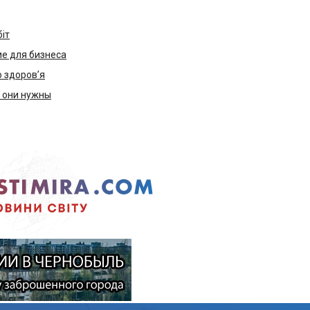
біт
е для бизнеса
ю здоров’я
м они нужны