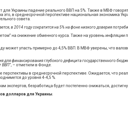
для Украины падение реального ВВП на 5%. Также в МВФ говорят
на это, в среднесрочной перспективе национальная экономика Укр
ельного совета.
тся, в 2014 году сократится на 5% на фоне низкого доверия потреб
ветом” на снижение обменного курса. Также на уровень инфляции п
году может упасть примерно до 4,5% ВВП. В МВФ уверены, что ва
 для финансирования глубокого дефицита государственного бюджета
т ВВП
“, – отметили в Фонде.
 перспективы в среднесрочной перспективе. Ожидается, что реал
однимется до уровня 4-4,5 %.
ам экспертов, безработица будет постепенно снижаться, достигнув
дов долларов для Украины
.