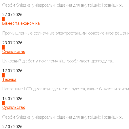
Фарби Sniezka: універсальні рішення для внутрішніх і зовнішніх...
27.07.2026
2
Бізнес та економіка
Промышленные солнечные электростанции: современное решени
23.07.2026
3
Суспільство
Цукровий діабет у похилому віці: особливості догляду та...
17.07.2026
4
Техніка
Настенные LCD-дисплеи: где используются, какие бывают и зачем..
14.07.2026
1
Суспільство
Фарби Sniezka: універсальні рішення для внутрішніх і зовнішніх...
27.07.2026