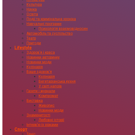
Культура
Наука
Освіта
Події та кримінальна хроніка
Навчальні програми
Психологія взаємовідносин
Автомобіль та суспільство
Театр
Пригоди
Lifestyle
Здоровʼя і краса
Новинки авторинку
Новинки моди
Кулінарія
Ваше здоровʼя
Кулінарія
Вегетаріанська кухня
У світі напоїв
Газети і журнали
Компромат
Виставка
Живопис
Новинки моди
Знаменитості
Любовні історії
Інтервʼю із зірками
Спорт
Теніс