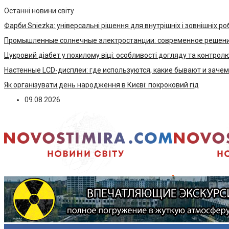
Останні новини світу
Фарби Sniezka: універсальні рішення для внутрішніх і зовнішніх ро
Промышленные солнечные электростанции: современное решени
Цукровий діабет у похилому віці: особливості догляду та контрол
Настенные LCD-дисплеи: где используются, какие бывают и заче
Як організувати день народження в Києві: покроковий гід
09.08.2026