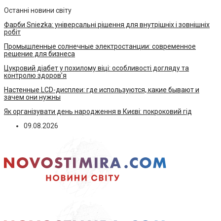
Останні новини світу
Фарби Sniezka: універсальні рішення для внутрішніх і зовнішніх
робіт
Промышленные солнечные электростанции: современное
решение для бизнеса
Цукровий діабет у похилому віці: особливості догляду та
контролю здоров’я
Настенные LCD-дисплеи: где используются, какие бывают и
зачем они нужны
Як організувати день народження в Києві: покроковий гід
09.08.2026