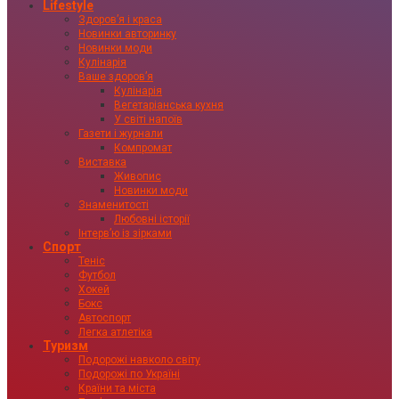
Lifestyle
Здоровʼя і краса
Новинки авторинку
Новинки моди
Кулінарія
Ваше здоровʼя
Кулінарія
Вегетаріанська кухня
У світі напоїв
Газети і журнали
Компромат
Виставка
Живопис
Новинки моди
Знаменитості
Любовні історії
Інтервʼю із зірками
Спорт
Теніс
Футбол
Хокей
Бокс
Автоспорт
Легка атлетіка
Туризм
Подорожі навколо світу
Подорожі по Україні
Країни та міста