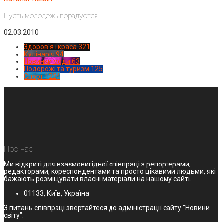
Пусть молодежь порадуется
02.03.2010
Здоров'я і краса
321
Кулінарія
94
Новинки моди
63
Подорожі та туризм
125
Спорт
1224
Про нас
Ми відкриті для взаємовигідної співпраці з репортерами,
редакторами, кореспондентами та просто цікавими людьми, які
бажають розміщувати власні матеріали на нашому сайті.
01133, Київ, Україна
З питань співпраці звертайтеся до адміністрації сайту "Новини
світу".