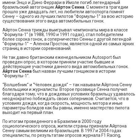
имени Энцо и Дино Феррари в Имоле погиб легендарный
бразильский автогонщик
Айртон Сенна
. С момента трагедии
прошло уже двадцать лет, но любители автоспорта помнят
Сенну – одного из лучших пилотов “Формулы-1” за всю историю
существования этого вида автомобильных гонок.
Айртон Сенна трижды выигрывал чемпионаты мира в классе
“Формула-1” (в 1988, 1990 и 1991 годах), стал победителем
более сорока гонок, а соперничество Сенны с другой легендой
“Формулы-1” – Аленом Простом, является одной из самых ярких
страниц в истории соревнований.
Не так давно британским еженедельником Autosport был
проведен опрос, в котором приняли участие бывшие и
действующие участники данного вида автомобильных гонок.
Айртон Сенна
был назван лучшим гонщиком в истории
“Формулы-1”.
“Волшебник” и “Человек дождя” – так называли Айртона Сенну
болельщики и журналисты. Второе прозвище Сенна получил
благодаря тому, что в дождевых условиях бразильцу удавалось
неоднократно побеждать своих соперников. Считается, что в
условиях дождя, когда скорость, мощность мотора и иные
параметры болидов как бы равны, именно мастерство пилота
выходит на первый план.
По итогам проведенного в Бразилии в 2000 году
социологического опроса, жители страны признали Айртона
Сенну самым великим из бразильцев. В 1997 и 2004 годах
специалисты, по результатам опросов журнала F1 Racing,