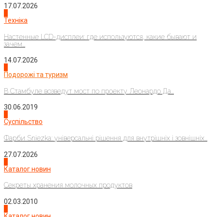
17.07.2026
4
Техніка
Настенные LCD-дисплеи: где используются, какие бывают и
зачем...
14.07.2026
1
Подорожі та туризм
В Стамбуле возведут мост по проекту Леонардо Да...
30.06.2019
2
Суспільство
Фарби Sniezka: універсальні рішення для внутрішніх і зовнішніх...
27.07.2026
3
Каталог новин
Секреты хранения молочных продуктов
02.03.2010
4
Каталог новин