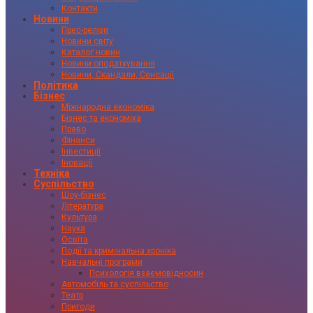
Контакти
Новини
Прес-релізи
Новини світу
Каталог новин
Новини оподаткування
Новини, Скандали, Сенсації
Політика
Бізнес
Міжнародна економіка
Бізнес та економіка
Право
Фінанси
Інвестиції
Іновації
Техніка
Суспільство
Шоу-бізнес
Література
Культура
Наука
Освіта
Події та кримінальна хроніка
Навчальні програми
Психологія взаємовідносин
Автомобіль та суспільство
Театр
Пригоди