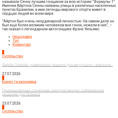
называли Сенну лучшим гонщиком за всю историю “Формулы-1”.
Именем Айртона Сенны названы улицы в различных населенных
пунктах Бразилии, а имя легенды мирового спорта живет в
сердцах людей во всем мире.
“Айртон был очень неординарной личностью. На самом деле он
был ещё более великим человеком вне гонок, нежели в них”, –
так сказал о легендарном автогонщике Фрэнк Уильямс.
Нещодавні
Топ
Коментарі
1
Суспільство
Фарби Sniezka: універсальні рішення для внутрішніх і зовнішніх...
27.07.2026
2
Бізнес та економіка
Промышленные солнечные электростанции: современное
решение для бизнеса
23.07.2026
3
Суспільство