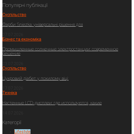
Популярні публікації
Суспільство
Фарби Sniezka: універсальні рішення для
27.07.2026
Бізнес та економіка
Промышленные солнечные электростанции: современное
решение
23.07.2026
Суспільство
Цукровий діабет у похилому віці:
17.07.2026
Техніка
Настенные LCD-дисплеи: где используются, какие
14.07.2026
Категорії
Lifestyle