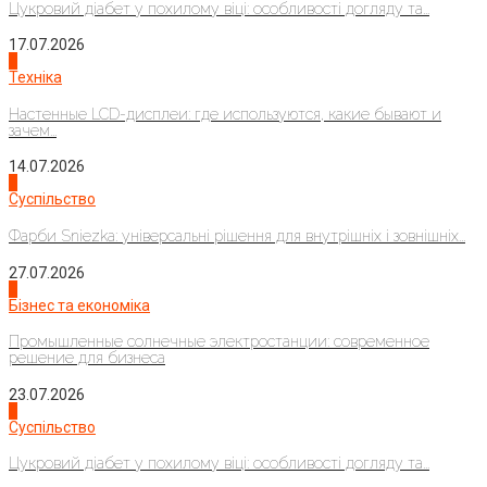
Цукровий діабет у похилому віці: особливості догляду та...
17.07.2026
4
Техніка
Настенные LCD-дисплеи: где используются, какие бывают и
зачем...
14.07.2026
1
Суспільство
Фарби Sniezka: універсальні рішення для внутрішніх і зовнішніх...
27.07.2026
2
Бізнес та економіка
Промышленные солнечные электростанции: современное
решение для бизнеса
23.07.2026
3
Суспільство
Цукровий діабет у похилому віці: особливості догляду та...