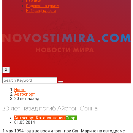
Пам’ятки
Подорожі та туризм
Найкращі курорти
X
Home
Автоспорт
20 лет назад…
20 лет назад погиб Айртон Сенна
Автоспорт
Каталог новин
Спорт
01.05.2014
1 мая 1994 года во время гран-при Сан-Марино на автодроме