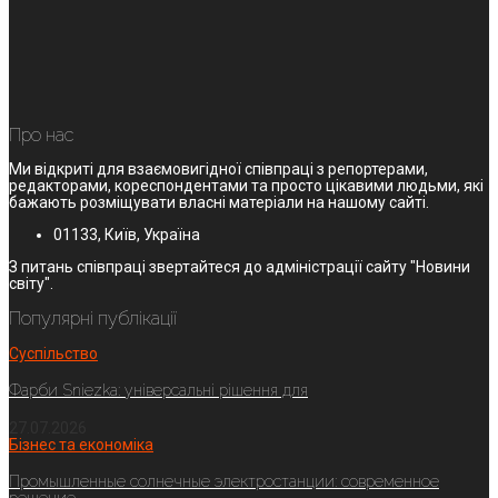
Про нас
Ми відкриті для взаємовигідної співпраці з репортерами,
редакторами, кореспондентами та просто цікавими людьми, які
бажають розміщувати власні матеріали на нашому сайті.
01133, Київ, Україна
З питань співпраці звертайтеся до адміністрації сайту "Новини
світу".
Популярні публікації
Суспільство
Фарби Sniezka: універсальні рішення для
27.07.2026
Бізнес та економіка
Промышленные солнечные электростанции: современное