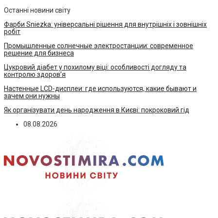
Останні новини світу
Фарби Sniezka: універсальні рішення для внутрішніх і зовнішніх
робіт
Промышленные солнечные электростанции: современное
решение для бизнеса
Цукровий діабет у похилому віці: особливості догляду та
контролю здоров’я
Настенные LCD-дисплеи: где используются, какие бывают и
зачем они нужны
Як організувати день народження в Києві: покроковий гід
08.08.2026