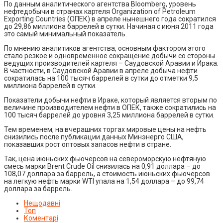
По данным аналитического агентства Bloomberg, уровень
нефтедобычи в странах картеля Organization of Petroleum
Exporting Countries (ОПЕК) в апреле нынешнего года сократился
до 29,86 миллиона баррелей в сутки. Начиная с июня 2011 года
это самый минимальный показатель.
По мнению аналитиков агентства, основным фактором этого
стало резкое и одновременное сокращение добычи со стороны
ведущих производителей картеля – Саудовской Аравии и Ирака.
В частности, в Саудовской Аравии в апреле добыча нефти
сократилась на 100 тысяч баррелей в сутки до отметки 9,5
миллиона баррелей в сутки.
Показатели добычи нефти в Ираке, который является вторым по
величине производителем нефти в ОПЕК, также сократились на
100 тысяч баррелей до уровня 3,25 миллиона баррелей в сутки.
Тем временем, на вчерашних торгах мировые цены на нефть
снизились после публикации данных Минэнерго США,
показавших рост оптовых запасов нефти в стране.
Так, цена июньских фьючерсов на североморскую нефтяную
смесь марки Brent Crude Oil снизилась на 0,91 доллара – до
108,07 доллара за баррель, а стоимость июньских фьючерсов
на легкую нефть марки WTI упала на 1,54 доллара – до 99,74
доллара за баррель.
Нещодавні
Топ
Коментарі