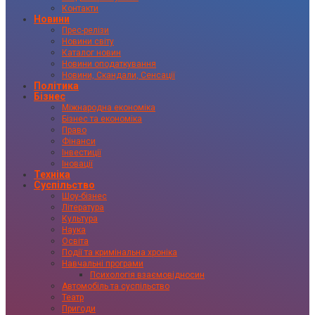
Контакти
Новини
Прес-релізи
Новини світу
Каталог новин
Новини оподаткування
Новини, Скандали, Сенсації
Політика
Бізнес
Міжнародна економіка
Бізнес та економіка
Право
Фінанси
Інвестиції
Іновації
Техніка
Суспільство
Шоу-бізнес
Література
Культура
Наука
Освіта
Події та кримінальна хроніка
Навчальні програми
Психологія взаємовідносин
Автомобіль та суспільство
Театр
Пригоди