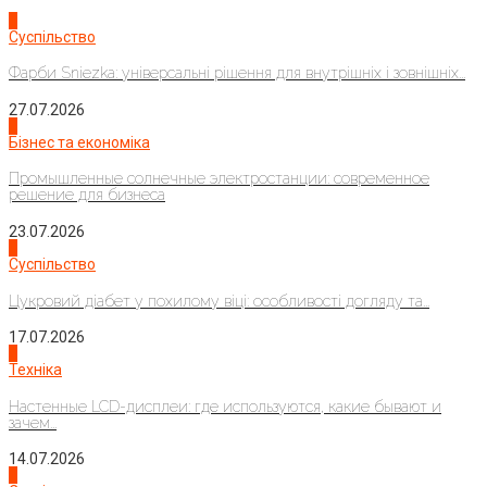
1
Суспільство
Фарби Sniezka: універсальні рішення для внутрішніх і зовнішніх...
27.07.2026
2
Бізнес та економіка
Промышленные солнечные электростанции: современное
решение для бизнеса
23.07.2026
3
Суспільство
Цукровий діабет у похилому віці: особливості догляду та...
17.07.2026
4
Техніка
Настенные LCD-дисплеи: где используются, какие бывают и
зачем...
14.07.2026
1