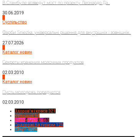
В Стамбуле возведут мост по проекту Леонардо Да...
30.06.2019
2
Суспільство
Фарби Sniezka: універсальні рішення для внутрішніх і зовнішніх...
27.07.2026
3
Каталог новин
Секреты хранения молочных продуктов
02.03.2010
4
Каталог новин
Пусть молодежь порадуется
02.03.2010
Здоров'я і краса
321
Кулінарія
94
Новинки моди
63
Подорожі та туризм
125
Спорт
1224