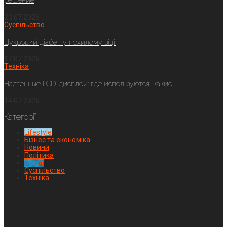
решение
23.07.2026
Суспільство
Цукровий діабет у похилому віці:
17.07.2026
Техніка
Настенные LCD-дисплеи: где используются, какие
14.07.2026
Категорії
Lifestyle
Бізнес та економіка
Новини
Політика
Спорт
Суспільство
Техніка