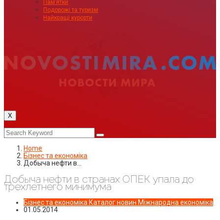
Пам’ятки
Подорожі та туризм
Найкращі курорти
X
Home
Бізнес та економіка
Добыча нефти в…
Добыча нефти в странах ОПЕК упала до
трехлетнего минимума
Бізнес та економіка
Каталог новин
Міжнародна економіка
01.05.2014