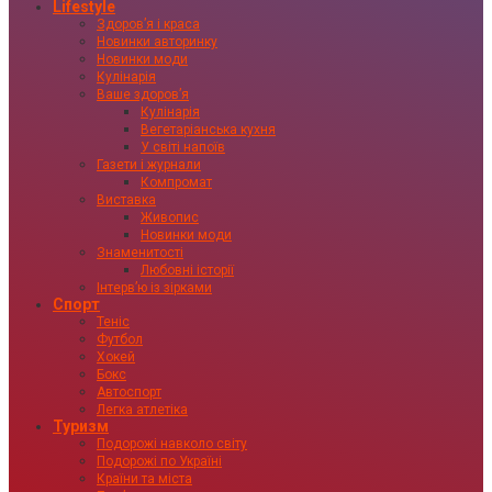
Lifestyle
Здоровʼя і краса
Новинки авторинку
Новинки моди
Кулінарія
Ваше здоровʼя
Кулінарія
Вегетаріанська кухня
У світі напоїв
Газети і журнали
Компромат
Виставка
Живопис
Новинки моди
Знаменитості
Любовні історії
Інтервʼю із зірками
Спорт
Теніс
Футбол
Хокей
Бокс
Автоспорт
Легка атлетіка
Туризм
Подорожі навколо світу
Подорожі по Україні
Країни та міста