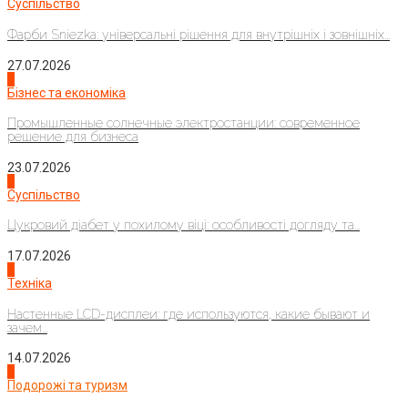
Суспільство
Фарби Sniezka: універсальні рішення для внутрішніх і зовнішніх...
27.07.2026
2
Бізнес та економіка
Промышленные солнечные электростанции: современное
решение для бизнеса
23.07.2026
3
Суспільство
Цукровий діабет у похилому віці: особливості догляду та...
17.07.2026
4
Техніка
Настенные LCD-дисплеи: где используются, какие бывают и
зачем...
14.07.2026
1
Подорожі та туризм