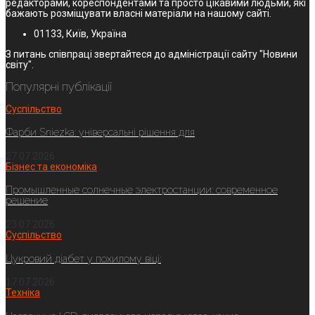
редакторами, кореспондентами та просто цікавими людьми, які
бажають розміщувати власні матеріали на нашому сайті.
01133, Київ, Україна
З питань співпраці звертайтеся до адміністрації сайту "Новини
світу".
Популярні публікації
Суспільство
Фарби Sniezka: універсальні рішення для
27.07.2026
Бізнес та економіка
Промышленные солнечные электростанции: современное
решение
23.07.2026
Суспільство
Цукровий діабет у похилому віці:
17.07.2026
Техніка