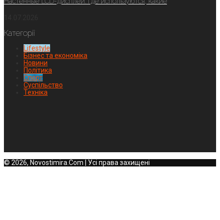
Настенные LCD-дисплеи: где используются, какие
14.07.2026
Категорії
Lifestyle
Бізнес та економіка
Новини
Політика
Спорт
Суспільство
Техніка
© 2026, Novostimira.Com | Усі права захищені