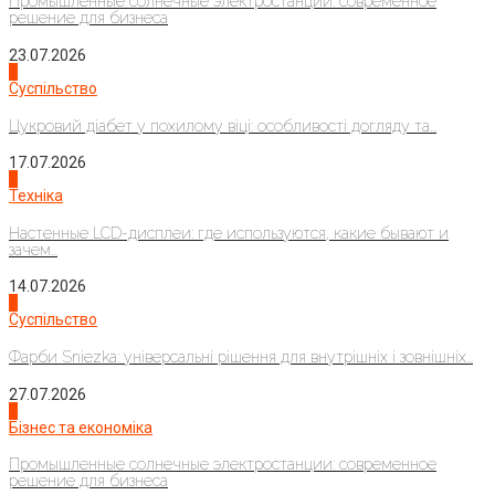
Промышленные солнечные электростанции: современное
решение для бизнеса
23.07.2026
3
Суспільство
Цукровий діабет у похилому віці: особливості догляду та...
17.07.2026
4
Техніка
Настенные LCD-дисплеи: где используются, какие бывают и
зачем...
14.07.2026
1
Суспільство
Фарби Sniezka: універсальні рішення для внутрішніх і зовнішніх...
27.07.2026
2
Бізнес та економіка
Промышленные солнечные электростанции: современное
решение для бизнеса