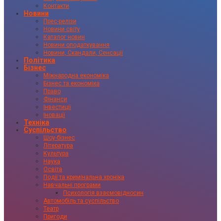
Контакти
Новини
Прес-релізи
Новини світу
Каталог новин
Новини оподаткування
Новини, Скандали, Сенсації
Політика
Бізнес
Міжнародна економіка
Бізнес та економіка
Право
Фінанси
Інвестиції
Іновації
Техніка
Суспільство
Шоу-бізнес
Література
Культура
Наука
Освіта
Події та кримінальна хроніка
Навчальні програми
Психологія взаємовідносин
Автомобіль та суспільство
Театр
Пригоди