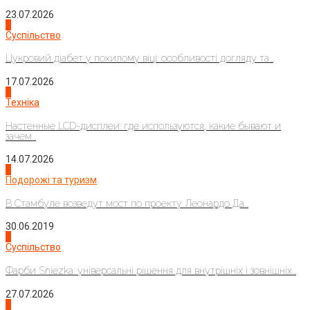
23.07.2026
3
Суспільство
Цукровий діабет у похилому віці: особливості догляду та...
17.07.2026
4
Техніка
Настенные LCD-дисплеи: где используются, какие бывают и
зачем...
14.07.2026
1
Подорожі та туризм
В Стамбуле возведут мост по проекту Леонардо Да...
30.06.2019
2
Суспільство
Фарби Sniezka: універсальні рішення для внутрішніх і зовнішніх...
27.07.2026
3