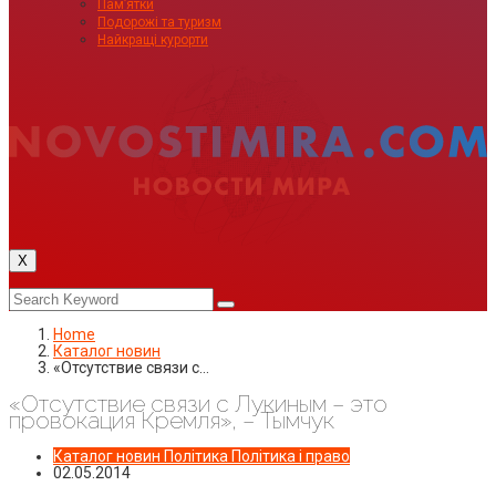
Пам’ятки
Подорожі та туризм
Найкращі курорти
X
Home
Каталог новин
«Отсутствие связи с…
«Отсутствие связи с Лукиным – это
провокация Кремля», – Тымчук
Каталог новин
Політика
Політика і право
02.05.2014