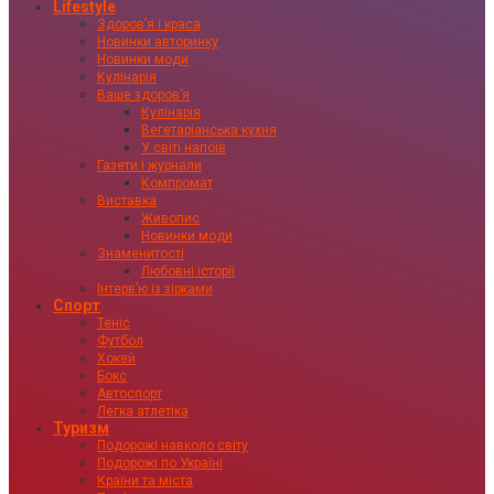
Lifestyle
Здоровʼя і краса
Новинки авторинку
Новинки моди
Кулінарія
Ваше здоровʼя
Кулінарія
Вегетаріанська кухня
У світі напоїв
Газети і журнали
Компромат
Виставка
Живопис
Новинки моди
Знаменитості
Любовні історії
Інтервʼю із зірками
Спорт
Теніс
Футбол
Хокей
Бокс
Автоспорт
Легка атлетіка
Туризм
Подорожі навколо світу
Подорожі по Україні
Країни та міста