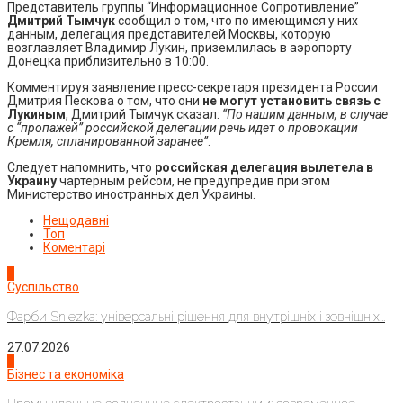
Представитель группы “Информационное Сопротивление”
Дмитрий Тымчук
сообщил о том, что по имеющимся у них
данным, делегация представителей Москвы, которую
возглавляет Владимир Лукин, приземлилась в аэропорту
Донецка приблизительно в 10:00.
Комментируя заявление пресс-секретаря президента России
Дмитрия Пескова о том, что они
не могут установить связь с
Лукиным
, Дмитрий Тымчук сказал:
“По нашим данным, в случае
с “пропажей” российской делегации речь идет о провокации
Кремля, спланированной заранее”
.
Следует напомнить, что
российская делегация вылетела в
Украину
чартерным рейсом, не предупредив при этом
Министерство иностранных дел Украины.
Нещодавні
Топ
Коментарі
1
Суспільство
Фарби Sniezka: універсальні рішення для внутрішніх і зовнішніх...
27.07.2026
2
Бізнес та економіка