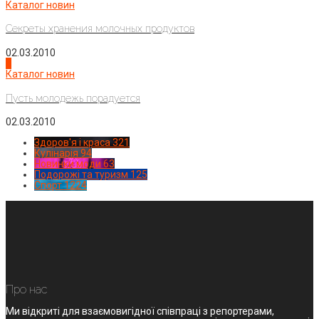
Каталог новин
Секреты хранения молочных продуктов
02.03.2010
4
Каталог новин
Пусть молодежь порадуется
02.03.2010
Здоров'я і краса
321
Кулінарія
94
Новинки моди
63
Подорожі та туризм
125
Спорт
1224
Про нас
Ми відкриті для взаємовигідної співпраці з репортерами,