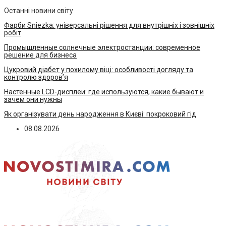
Останні новини світу
Фарби Sniezka: універсальні рішення для внутрішніх і зовнішніх
робіт
Промышленные солнечные электростанции: современное
решение для бизнеса
Цукровий діабет у похилому віці: особливості догляду та
контролю здоров’я
Настенные LCD-дисплеи: где используются, какие бывают и
зачем они нужны
Як організувати день народження в Києві: покроковий гід
08.08.2026