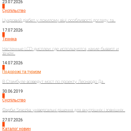
23.07.2026
3
Суспільство
Цукровий діабет у похилому віці: особливості догляду та...
17.07.2026
4
Техніка
Настенные LCD-дисплеи: где используются, какие бывают и
зачем...
14.07.2026
1
Подорожі та туризм
В Стамбуле возведут мост по проекту Леонардо Да...
30.06.2019
2
Суспільство
Фарби Sniezka: універсальні рішення для внутрішніх і зовнішніх...
27.07.2026
3
Каталог новин