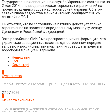
Государственная авиационная служба Украины по состоянию на
2 мая 2014 г. не вводила никаких серьезных ограничений на
пролет воздушных судов над территорией Украины. Об этом
заявил глава ведомства Денис Антонюк, сообщает УНН со
ссылкой на ТСН.
Он отметил, что по состоянию на пятницу действует только
ограничение на пролет по определенному маршруту между
Донецком и Российской Федерацией.
Зато российские СМИ 2 мая распространили информацию, что
украинские авиационные власти в одностороннем порядке
запретили российским авиакомпаниям совершать полеты в
аэропорты Донецка и Харькова.
Нещодавні
Топ
Коментарі
1
Суспільство
Фарби Sniezka: універсальні рішення для внутрішніх і зовнішніх...
27.07.2026
2
Бізнес та економіка
Промышленные солнечные электростанции: современное