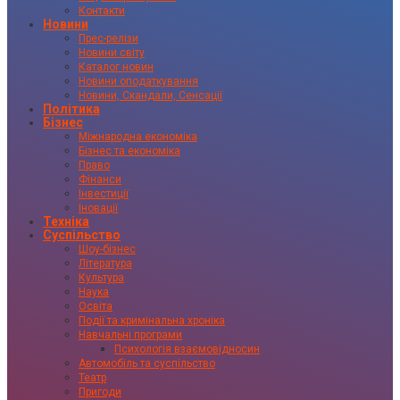
Контакти
Новини
Прес-релізи
Новини світу
Каталог новин
Новини оподаткування
Новини, Скандали, Сенсації
Політика
Бізнес
Міжнародна економіка
Бізнес та економіка
Право
Фінанси
Інвестиції
Іновації
Техніка
Суспільство
Шоу-бізнес
Література
Культура
Наука
Освіта
Події та кримінальна хроніка
Навчальні програми
Психологія взаємовідносин
Автомобіль та суспільство
Театр
Пригоди