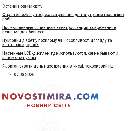
Останні новини світу
Фарби Sniezka: універсальні рішення для внутрішніх і зовнішніх
робіт
Промышленные солнечные электростанции: современное
решение для бизнеса
Цукровий діабет у похилому віці: особливості догляду та
контролю здоров’я
Настенные LCD-дисплеи: где используются, какие бывают и
зачем они нужны
Як організувати день народження в Києві: покроковий гід
07.08.2026