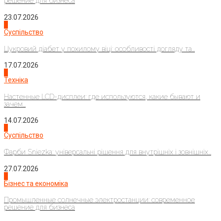
решение для бизнеса
23.07.2026
3
Суспільство
Цукровий діабет у похилому віці: особливості догляду та...
17.07.2026
4
Техніка
Настенные LCD-дисплеи: где используются, какие бывают и
зачем...
14.07.2026
1
Суспільство
Фарби Sniezka: універсальні рішення для внутрішніх і зовнішніх...
27.07.2026
2
Бізнес та економіка
Промышленные солнечные электростанции: современное
решение для бизнеса