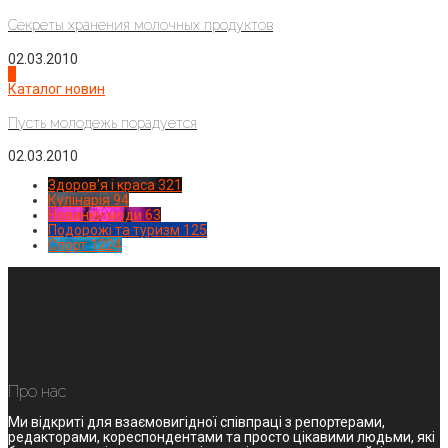
Секреты хранения молочных продуктов
02.03.2010
4
Каталог новин
Пусть молодежь порадуется
02.03.2010
Здоров'я і краса
321
Кулінарія
94
Новинки моди
63
Подорожі та туризм
125
Спорт
1224
Про нас
Ми відкриті для взаємовигідної співпраці з репортерами,
редакторами, кореспондентами та просто цікавими людьми, які