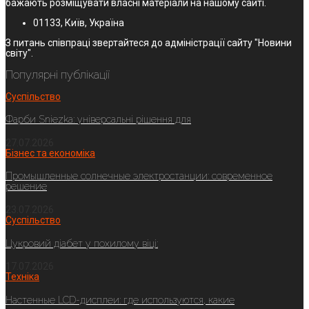
бажають розміщувати власні матеріали на нашому сайті.
01133, Київ, Україна
З питань співпраці звертайтеся до адміністрації сайту "Новини
світу".
Популярні публікації
Суспільство
Фарби Sniezka: універсальні рішення для
27.07.2026
Бізнес та економіка
Промышленные солнечные электростанции: современное
решение
23.07.2026
Суспільство
Цукровий діабет у похилому віці:
17.07.2026
Техніка
Настенные LCD-дисплеи: где используются, какие