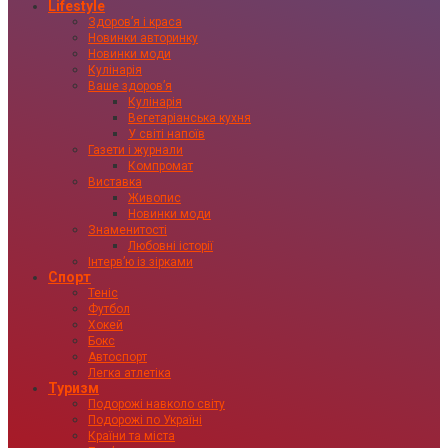
Lifestyle
Здоровʼя і краса
Новинки авторинку
Новинки моди
Кулінарія
Ваше здоровʼя
Кулінарія
Вегетаріанська кухня
У світі напоїв
Газети і журнали
Компромат
Виставка
Живопис
Новинки моди
Знаменитості
Любовні історії
Інтервʼю із зірками
Спорт
Теніс
Футбол
Хокей
Бокс
Автоспорт
Легка атлетіка
Туризм
Подорожі навколо світу
Подорожі по Україні
Країни та міста