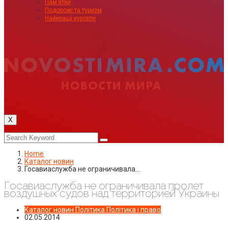
Пам’ятки
Подорожі та туризм
Найкращі курорти
X
Home
Каталог новин
Госавиаслужба не ограничивала…
Госавиаслужба не ограничивала пролет
воздушных судов над территорией Украины
Каталог новин
Політика
Політика і право
02.05.2014