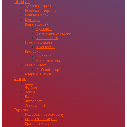
Lifestyle
Здоровʼя і краса
Новинки авторинку
Новинки моди
Кулінарія
Ваше здоровʼя
Кулінарія
Вегетаріанська кухня
У світі напоїв
Газети і журнали
Компромат
Виставка
Живопис
Новинки моди
Знаменитості
Любовні історії
Інтервʼю із зірками
Спорт
Теніс
Футбол
Хокей
Бокс
Автоспорт
Легка атлетіка
Туризм
Подорожі навколо світу
Подорожі по Україні
Країни та міста