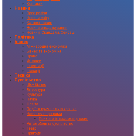
Контакти
Новини
Прес-релізи
Новини світу
Каталог новин
Новини оподаткування
Новини, Скандали, Сенсації
Політика
Бізнес
Міжнародна економіка
Бізнес та економіка
Право
Фінанси
Інвестиції
Іновації
Техніка
Суспільство
Шоу-бізнес
Література
Культура
Наука
Освіта
Події та кримінальна хроніка
Навчальні програми
Психологія взаємовідносин
Автомобіль та суспільство
Театр
Пригоди