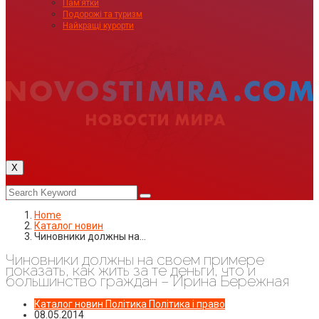
Пам’ятки
Подорожі та туризм
Найкращі курорти
X
Home
Каталог новин
Чиновники должны на…
Чиновники должны на своем примере
показать, как жить за те деньги, что и
большинство граждан – Ирина Бережная
Каталог новин
Політика
Політика і право
08.05.2014