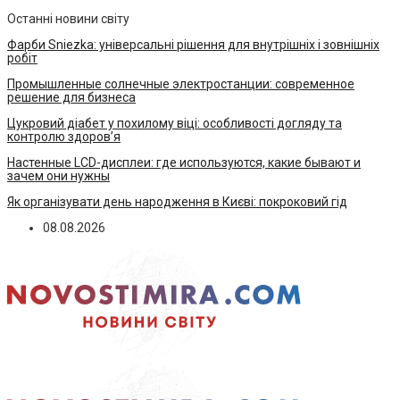
Останні новини світу
Фарби Sniezka: універсальні рішення для внутрішніх і зовнішніх
робіт
Промышленные солнечные электростанции: современное
решение для бизнеса
Цукровий діабет у похилому віці: особливості догляду та
контролю здоров’я
Настенные LCD-дисплеи: где используются, какие бывают и
зачем они нужны
Як організувати день народження в Києві: покроковий гід
08.08.2026