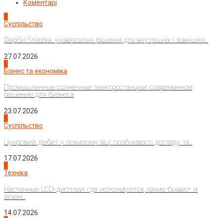
Коментарі
1
Суспільство
Фарби Sniezka: універсальні рішення для внутрішніх і зовнішніх...
27.07.2026
2
Бізнес та економіка
Промышленные солнечные электростанции: современное
решение для бизнеса
23.07.2026
3
Суспільство
Цукровий діабет у похилому віці: особливості догляду та...
17.07.2026
4
Техніка
Настенные LCD-дисплеи: где используются, какие бывают и
зачем...
14.07.2026