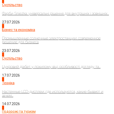
1
Суспільство
Фарби Sniezka: універсальні рішення для внутрішніх і зовнішніх...
27.07.2026
2
Бізнес та економіка
Промышленные солнечные электростанции: современное
решение для бизнеса
23.07.2026
3
Суспільство
Цукровий діабет у похилому віці: особливості догляду та...
17.07.2026
4
Техніка
Настенные LCD-дисплеи: где используются, какие бывают и
зачем...
14.07.2026
1
Подорожі та туризм