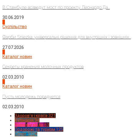
В Стамбуле возведут мост по проекту Леонардо Да...
30.06.2019
2
Суспільство
Фарби Sniezka: універсальні рішення для внутрішніх і зовнішніх...
27.07.2026
3
Каталог новин
Секреты хранения молочных продуктов
02.03.2010
4
Каталог новин
Пусть молодежь порадуется
02.03.2010
Здоров'я і краса
321
Кулінарія
94
Новинки моди
63
Подорожі та туризм
125
Спорт
1224