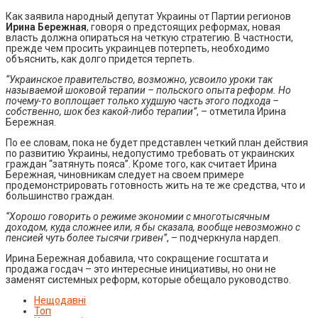
Как заявила народный депутат Украины от Партии регионов
Ирина Бережная
, говоря о предстоящих реформах, новая
власть должна опираться на четкую стратегию. В частности,
прежде чем просить украинцев потерпеть, необходимо
объяснить, как долго придется терпеть.
“Украинское правительство, возможно, усвоило уроки так
называемой шоковой терапии – польского опыта реформ. Но
почему-то воплощает только худшую часть этого подхода –
собственно, шок без какой-либо терапии”
, – отметила Ирина
Бережная.
По ее словам, пока не будет представлен четкий план действия
по развитию Украины, недопустимо требовать от украинских
граждан “затянуть пояса”. Кроме того, как считает Ирина
Бережная, чиновникам следует на своем примере
продемонстрировать готовность жить на те же средства, что и
большинство граждан.
“Хорошо говорить о режиме экономии с многотысячным
доходом, куда сложнее или, я бы сказала, вообще невозможно с
пенсией чуть более тысячи гривен”
, – подчеркнула нардеп.
Ирина Бережная добавила, что сокращение госштата и
продажа госдач – это интересные инициативы, но они не
заменят системных реформ, которые обещало руководство.
Нещодавні
Топ