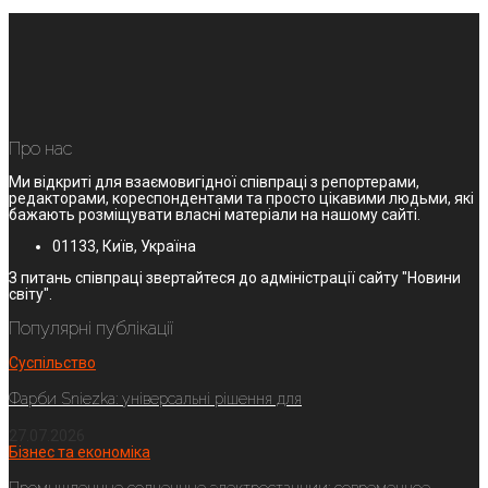
Про нас
Ми відкриті для взаємовигідної співпраці з репортерами,
редакторами, кореспондентами та просто цікавими людьми, які
бажають розміщувати власні матеріали на нашому сайті.
01133, Київ, Україна
З питань співпраці звертайтеся до адміністрації сайту "Новини
світу".
Популярні публікації
Суспільство
Фарби Sniezka: універсальні рішення для
27.07.2026
Бізнес та економіка