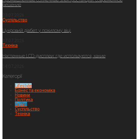
Промышленные солнечные электростанции: современное
решение
23.07.2026
Суспільство
Цукровий діабет у похилому віці:
17.07.2026
Техніка
Настенные LCD-дисплеи: где используются, какие
14.07.2026
Категорії
Lifestyle
Бізнес та економіка
Новини
Політика
Спорт
Суспільство
Техніка