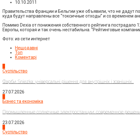
10.10.2011
Правительства Франции и Бельгии уже объявили, что не дадут пог
куда будут направлены все “токсичные отходы” и со временем а
Помимо Dexia от понижения собственного рейтинга пострадало 12
Европы, которая и так очень нестабильна. “Рейтинговые компани
Фото: из сети интернет
Нещодавні
Топ
Коментарі
1
Суспільство
Фарби Sniezka: універсальні рішення для внутрішніх і зовнішніх...
27.07.2026
2
Бізнес та економіка
Промышленные солнечные электростанции: современное решени
23.07.2026
3
Суспільство