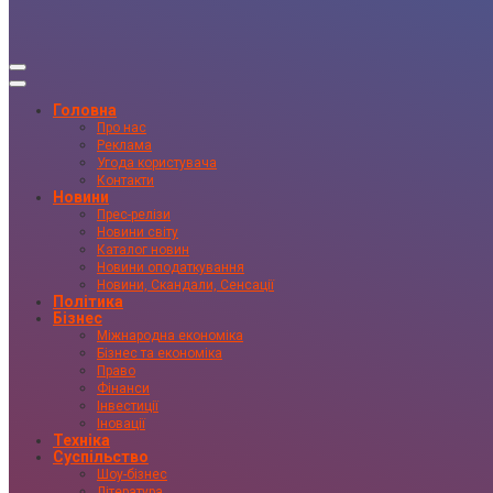
Головна
Про нас
Реклама
Угода користувача
Контакти
Новини
Прес-релізи
Новини світу
Каталог новин
Новини оподаткування
Новини, Скандали, Сенсації
Політика
Бізнес
Міжнародна економіка
Бізнес та економіка
Право
Фінанси
Інвестиції
Іновації
Техніка
Суспільство
Шоу-бізнес
Література