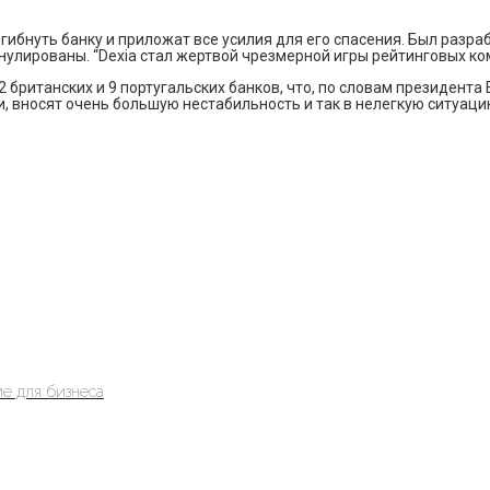
ибнуть банку и приложат все усилия для его спасения. Был разраб
ннулированы. “Dexia стал жертвой чрезмерной игры рейтинговых ко
 британских и 9 португальских банков, что, по словам президента
и, вносят очень большую нестабильность и так в нелегкую ситуаци
е для бизнеса