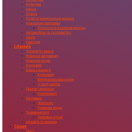
Культура
Наука
Освіта
Події та кримінальна хроніка
Навчальні програми
Психологія взаємовідносин
Автомобіль та суспільство
Театр
Пригоди
Lifestyle
Здоровʼя і краса
Новинки авторинку
Новинки моди
Кулінарія
Ваше здоровʼя
Кулінарія
Вегетаріанська кухня
У світі напоїв
Газети і журнали
Компромат
Виставка
Живопис
Новинки моди
Знаменитості
Любовні історії
Інтервʼю із зірками
Спорт
Теніс