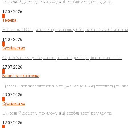
Цукровий діабет у похилому віці: особливості догляду та...
17.07.2026
4
Техніка
Настенные LCD-дисплеи: где используются, какие бывают и зачем..
14.07.2026
1
Суспільство
Фарби Sniezka: універсальні рішення для внутрішніх і зовнішніх...
27.07.2026
2
Бізнес та економіка
Промышленные солнечные электростанции: современное решени
23.07.2026
3
Суспільство
Цукровий діабет у похилому віці: особливості догляду та...
17.07.2026
4