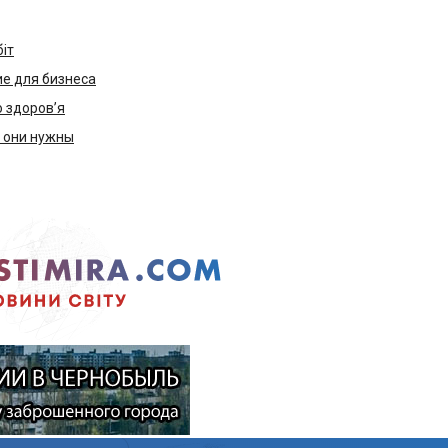
біт
е для бизнеса
ю здоров’я
м они нужны