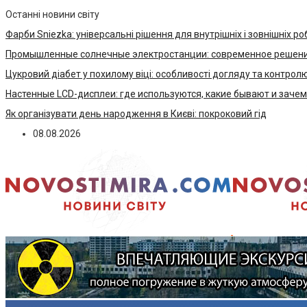
Останні новини світу
Фарби Sniezka: універсальні рішення для внутрішніх і зовнішніх ро
Промышленные солнечные электростанции: современное решени
Цукровий діабет у похилому віці: особливості догляду та контрол
Настенные LCD-дисплеи: где используются, какие бывают и заче
Як організувати день народження в Києві: покроковий гід
08.08.2026