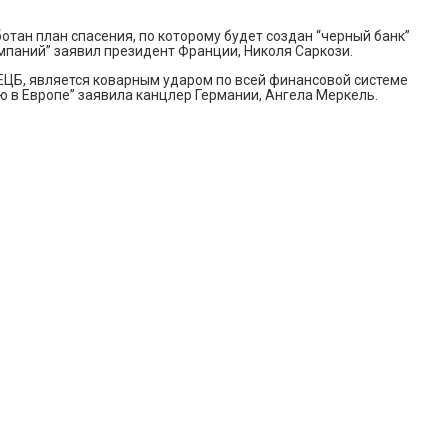
отан план спасения, по которому будет создан “черный банк”
мпаний” заявил президент Франции, Николя Саркози.
 ЕЦБ, является коварным ударом по всей финансовой системе
ю в Европе” заявила канцлер Германии, Ангела Меркель.