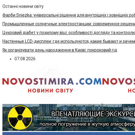
Останні новини світу
Фарби Sniezka: універсальні рішення для внутрішніх і зовнішніх ро
Промышленные солнечные электростанции: современное решени
Цукровий діабет у похилому віці: особливості догляду та контрол
Настенные LCD-дисплеи: где используются, какие бывают и заче
Як організувати день народження в Києві: покроковий гід
07.08.2026