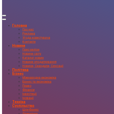
Головна
Про нас
Реклама
Угода користувача
Контакти
Новини
Прес-релізи
Новини світу
Каталог новин
Новини оподаткування
Новини, Скандали, Сенсації
Політика
Бізнес
Міжнародна економіка
Бізнес та економіка
Право
Фінанси
Інвестиції
Іновації
Техніка
Суспільство
Шоу-бізнес
Література