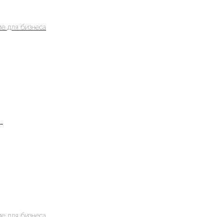
е для бизнеса
.
е для бизнеса