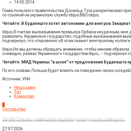
14.05.2014
Глава польского правительства Дональд Туск раскритиковал пре
со ссылкой на украинскую службу ldquo;ВВСrdquo;.
Читайте: В Будапеште хотят автономию для венгров Закарпат
ldquo;Я считаю высказывания премьера Орбана неудачным, мне до
развалить Украинское государство, подобные высказывания вызыв
подчеркнул, что откровенно об этом скажет венгерскому коллеге
ldquo;Но мы должны обращать внимание, чтобы никоим образом, 
очевидно, развал Украинского государстваrdquo;, – подчеркнул 
Читайте: МИД Украины “в шоке” от предложения Будапешта п
По его словам, Польша будет влиять на поведение своих соседей
Источник: УНН
Нещодавні
Топ
Коментарі
1
Суспільство
Фарби Sniezka: універсальні рішення для внутрішніх і зовнішніх...
27.07.2026