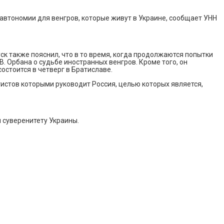
автономии для венгров, которые живут в Украине, сообщает УНН
ск также пояснил, что в то время, когда продолжаются попытки
. Орбана о судьбе иностранных венгров. Кроме того, он
остоится в четверг в Братиславе.
истов которыми руководит Россия, целью которых является,
и суверенитету Украины.