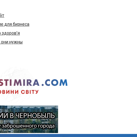
біт
е для бизнеса
ю здоров’я
м они нужны