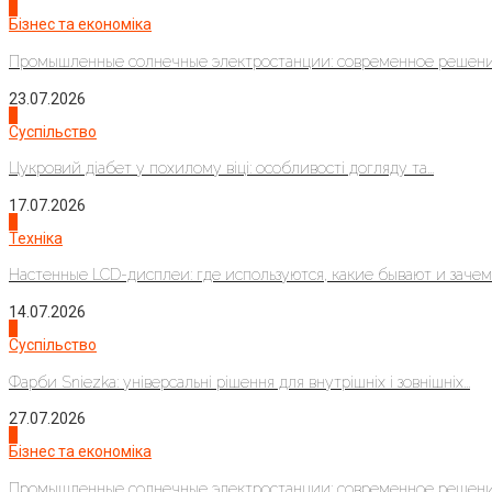
2
Бізнес та економіка
Промышленные солнечные электростанции: современное решени
23.07.2026
3
Суспільство
Цукровий діабет у похилому віці: особливості догляду та...
17.07.2026
4
Техніка
Настенные LCD-дисплеи: где используются, какие бывают и зачем..
14.07.2026
1
Суспільство
Фарби Sniezka: універсальні рішення для внутрішніх і зовнішніх...
27.07.2026
2
Бізнес та економіка
Промышленные солнечные электростанции: современное решени