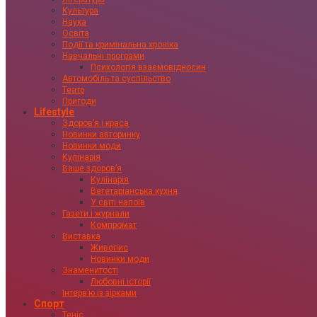
Культура
Наука
Освіта
Події та кримінальна хроніка
Навчальні програми
Психологія взаємовідносин
Автомобіль та суспільство
Театр
Пригоди
Lifestyle
Здоровʼя і краса
Новинки авторинку
Новинки моди
Кулінарія
Ваше здоровʼя
Кулінарія
Вегетаріанська кухня
У світі напоїв
Газети і журнали
Компромат
Виставка
Живопис
Новинки моди
Знаменитості
Любовні історії
Інтервʼю із зірками
Спорт
Теніс