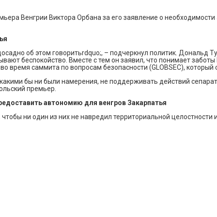
мьера Венгрии Виктора Орбана за его заявление о необходимости 
ья
садно об этом говоритьrdquo;, – подчеркнул политик. Дональд Ту
ают беспокойство. Вместе с тем он заявил, что понимает заботы В
 во время саммита по вопросам безопасности (GLOBSEC), который с
какими бы ни были намерения, не поддерживать действий сепарат
польский премьер.
редоставить автономию для венгров Закарпатья
, чтобы ни один из них не навредил территориальной целостности 