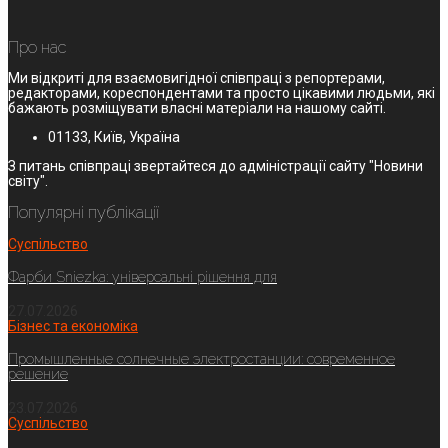
Про нас
Ми відкриті для взаємовигідної співпраці з репортерами,
редакторами, кореспондентами та просто цікавими людьми, які
бажають розміщувати власні матеріали на нашому сайті.
01133, Київ, Україна
З питань співпраці звертайтеся до адміністрації сайту "Новини
світу".
Популярні публікації
Суспільство
Фарби Sniezka: універсальні рішення для
27.07.2026
Бізнес та економіка
Промышленные солнечные электростанции: современное
решение
23.07.2026
Суспільство