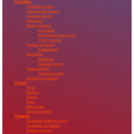
Lifestyle
Здоровʼя і краса
Новинки авторинку
Новинки моди
Кулінарія
Ваше здоровʼя
Кулінарія
Вегетаріанська кухня
У світі напоїв
Газети і журнали
Компромат
Виставка
Живопис
Новинки моди
Знаменитості
Любовні історії
Інтервʼю із зірками
Спорт
Теніс
Футбол
Хокей
Бокс
Автоспорт
Легка атлетіка
Туризм
Подорожі навколо світу
Подорожі по Україні
Країни та міста