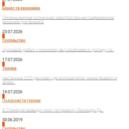
2
Бізнес та економіка
Промышленные солнечные электростанции: современное
решение для бизнеса
23.07.2026
3
Суспільство
Цукровий діабет у похилому віці: особливості догляду та...
17.07.2026
4
Техніка
Настенные LCD-дисплеи: где используются, какие бывают и
зачем...
14.07.2026
1
Подорожі та туризм
В Стамбуле возведут мост по проекту Леонардо Да...
30.06.2019
2
Суспільство