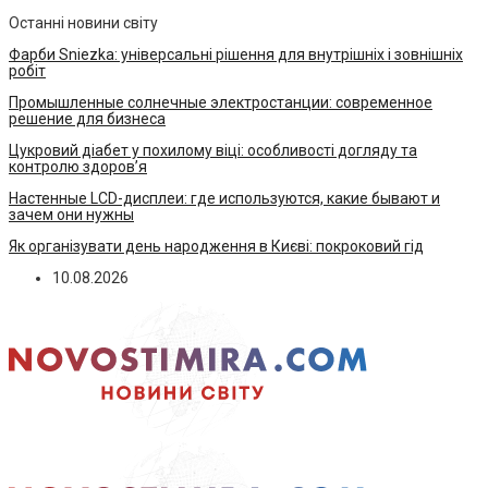
Останні новини світу
Фарби Sniezka: універсальні рішення для внутрішніх і зовнішніх
робіт
Промышленные солнечные электростанции: современное
решение для бизнеса
Цукровий діабет у похилому віці: особливості догляду та
контролю здоров’я
Настенные LCD-дисплеи: где используются, какие бывают и
зачем они нужны
Як організувати день народження в Києві: покроковий гід
10.08.2026