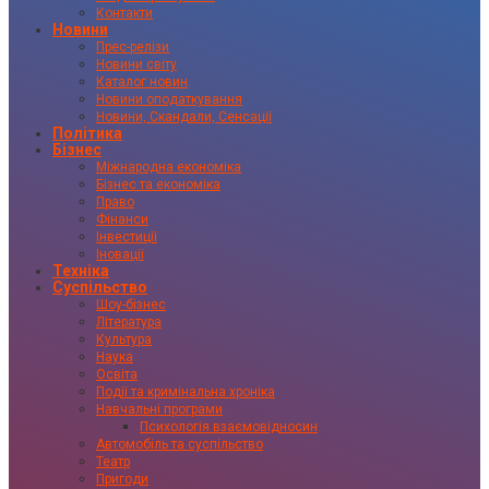
Контакти
Новини
Прес-релізи
Новини світу
Каталог новин
Новини оподаткування
Новини, Скандали, Сенсації
Політика
Бізнес
Міжнародна економіка
Бізнес та економіка
Право
Фінанси
Інвестиції
Іновації
Техніка
Суспільство
Шоу-бізнес
Література
Культура
Наука
Освіта
Події та кримінальна хроніка
Навчальні програми
Психологія взаємовідносин
Автомобіль та суспільство
Театр
Пригоди