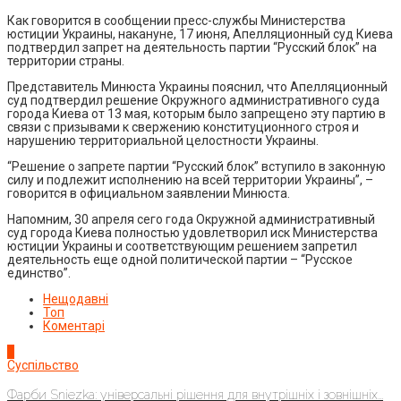
Как говорится в сообщении пресс-службы Министерства
юстиции Украины, накануне, 17 июня, Апелляционный суд Киева
подтвердил запрет на деятельность партии “Русский блок” на
территории страны.
Представитель Минюста Украины пояснил, что Апелляционный
суд подтвердил решение Окружного административного суда
города Киева от 13 мая, которым было запрещено эту партию в
связи с призывами к свержению конституционного строя и
нарушению территориальной целостности Украины.
“Решение о запрете партии “Русский блок” вступило в законную
силу и подлежит исполнению на всей территории Украины”, –
говорится в официальном заявлении Минюста.
Напомним, 30 апреля сего года Окружной административный
суд города Киева полностью удовлетворил иск Министерства
юстиции Украины и соответствующим решением запретил
деятельность еще одной политической партии – “Русское
единство”.
Нещодавні
Топ
Коментарі
1
Суспільство
Фарби Sniezka: універсальні рішення для внутрішніх і зовнішніх...