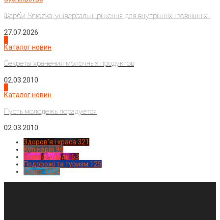
Фарби Sniezka: універсальні рішення для внутрішніх і зовнішніх...
27.07.2026
3
Каталог новин
Секреты хранения молочных продуктов
02.03.2010
4
Каталог новин
Пусть молодежь порадуется
02.03.2010
Здоров'я і краса
321
Кулінарія
94
Новинки моди
63
Подорожі та туризм
125
Спорт
1224