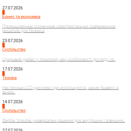
27.07.2026
2
Бізнес та економіка
Промышленные солнечные электростанции: современное
решение для бизнеса
23.07.2026
3
Суспільство
Цукровий діабет у похилому віці: особливості догляду та...
17.07.2026
4
Техніка
Настенные LCD-дисплеи: где используются, какие бывают и
зачем...
14.07.2026
1
Суспільство
Фарби Sniezka: універсальні рішення для внутрішніх і зовнішніх...
27.07.2026