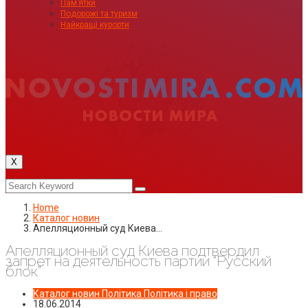
Пам’ятки
Подорожі та туризм
Найкращі курорти
X
Home
Каталог новин
Апелляционный суд Киева…
Апелляционный суд Киева подтвердил
запрет на деятельность партии “Русский
блок”
Каталог новин
Політика
Політика і право
18.06.2014