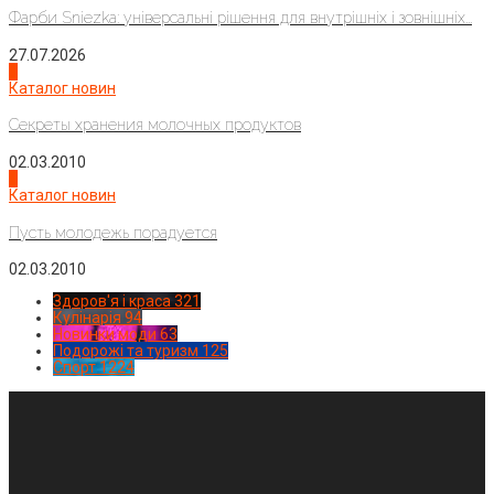
Фарби Sniezka: універсальні рішення для внутрішніх і зовнішніх...
27.07.2026
3
Каталог новин
Секреты хранения молочных продуктов
02.03.2010
4
Каталог новин
Пусть молодежь порадуется
02.03.2010
Здоров'я і краса
321
Кулінарія
94
Новинки моди
63
Подорожі та туризм
125
Спорт
1224