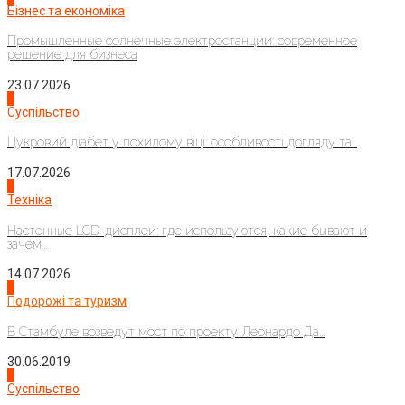
Бізнес та економіка
Промышленные солнечные электростанции: современное
решение для бизнеса
23.07.2026
3
Суспільство
Цукровий діабет у похилому віці: особливості догляду та...
17.07.2026
4
Техніка
Настенные LCD-дисплеи: где используются, какие бывают и
зачем...
14.07.2026
1
Подорожі та туризм
В Стамбуле возведут мост по проекту Леонардо Да...
30.06.2019
2
Суспільство