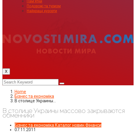
Пам’ятки
Подорожі та туризм
Найкращі курорти
X
Home
Бізнес та економіка
В столице Украины…
В столице Украины массово закрываются
обменники
Бізнес та економіка
Каталог новин
Фінанси
07.11.2011