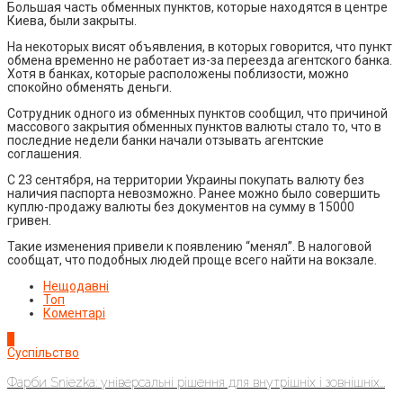
Большая часть обменных пунктов, которые находятся в центре
Киева, были закрыты.
На некоторых висят объявления, в которых говорится, что пункт
обмена временно не работает из-за переезда агентского банка.
Хотя в банках, которые расположены поблизости, можно
спокойно обменять деньги.
Сотрудник одного из обменных пунктов сообщил, что причиной
массового закрытия обменных пунктов валюты стало то, что в
последние недели банки начали отзывать агентские
соглашения.
С 23 сентября, на территории Украины покупать валюту без
наличия паспорта невозможно. Ранее можно было совершить
куплю-продажу валюты без документов на сумму в 15000
гривен.
Такие изменения привели к появлению “менял”. В налоговой
сообщат, что подобных людей проще всего найти на вокзале.
Нещодавні
Топ
Коментарі
1
Суспільство
Фарби Sniezka: універсальні рішення для внутрішніх і зовнішніх...