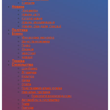
Контакти
Новини
Прес-релізи
Новини світу
Каталог новин
Новини оподаткування
Новини, Скандали, Сенсації
Політика
Бізнес
Міжнародна економіка
Бізнес та економіка
Право
Фінанси
Інвестиції
Іновації
Техніка
Суспільство
Шоу-бізнес
Література
Культура
Наука
Освіта
Події та кримінальна хроніка
Навчальні програми
Психологія взаємовідносин
Автомобіль та суспільство
Театр
Пригоди