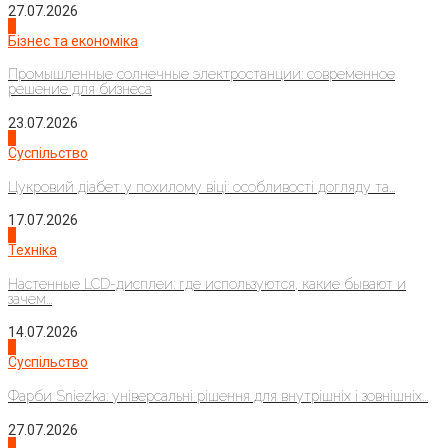
27.07.2026
2
Бізнес та економіка
Промышленные солнечные электростанции: современное
решение для бизнеса
23.07.2026
3
Суспільство
Цукровий діабет у похилому віці: особливості догляду та...
17.07.2026
4
Техніка
Настенные LCD-дисплеи: где используются, какие бывают и
зачем...
14.07.2026
1
Суспільство
Фарби Sniezka: універсальні рішення для внутрішніх і зовнішніх...
27.07.2026
2