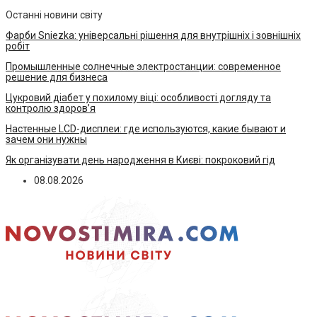
Останні новини світу
Фарби Sniezka: універсальні рішення для внутрішніх і зовнішніх
робіт
Промышленные солнечные электростанции: современное
решение для бизнеса
Цукровий діабет у похилому віці: особливості догляду та
контролю здоров’я
Настенные LCD-дисплеи: где используются, какие бывают и
зачем они нужны
Як організувати день народження в Києві: покроковий гід
08.08.2026