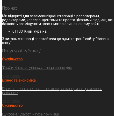
Про нас
Ми відкриті для взаємовигідної співпраці з репортерами,
редакторами, кореспондентами та просто цікавими людьми, які
бажають розміщувати власні матеріали на нашому сайті.
01133, Київ, Україна
З питань співпраці звертайтеся до адміністрації сайту "Новини
світу".
Популярні публікації
Суспільство
Фарби Sniezka: універсальні рішення для
27.07.2026
Бізнес та економіка
Промышленные солнечные электростанции: современное
решение
23.07.2026
Суспільство
Цукровий діабет у похилому віці: