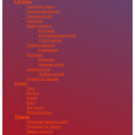
Lifestyle
Здоровʼя і краса
Новинки авторинку
Новинки моди
Кулінарія
Ваше здоровʼя
Кулінарія
Вегетаріанська кухня
У світі напоїв
Газети і журнали
Компромат
Виставка
Живопис
Новинки моди
Знаменитості
Любовні історії
Інтервʼю із зірками
Спорт
Теніс
Футбол
Хокей
Бокс
Автоспорт
Легка атлетіка
Туризм
Подорожі навколо світу
Подорожі по Україні
Країни та міста